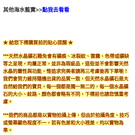
其他海水藍寶>>
點我去看看
★ 給您下標購買前的貼心提醒 ★
***天然水晶礦石難免會有礦痕、冰裂紋、雲霧、色帶或礦缺
等之呈現，均屬正常，並非為瑕疵品，這些並不會影響天然
水晶的靈性與功能，惟追求完美者請再三考慮後再下單喲！
我們會努力維持隨機出貨的品質一致，但天然水晶礦石是大
自然給我們的寶貝，每一個都是獨一無二的，每一個水晶礦
石的大小、紋路、顏色都會略有不同，下標前也請您慎重考
慮。
***我們的商品都是以實物拍攝上傳，但由於拍攝角度、技巧
或螢幕顯色程度不一，若有色差和大小視差，均以實物為
準。