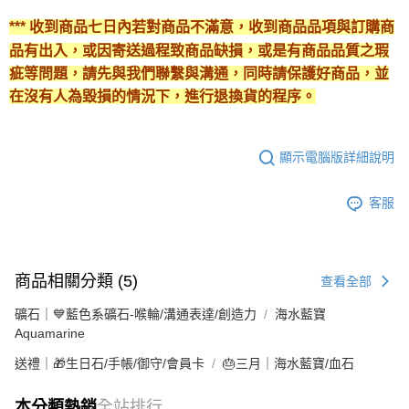
*** 收到商品七日內若對商品不滿意，收到商品品項與訂購商
品有出入，或因寄送過程致商品缺損，或是有商品品質之瑕
疵等問題，請先與我們聯繫與溝通，同時請保護好商品，並
在沒有人為毀損的情況下，進行退換貨的程序。
顯示電腦版詳細說明
客服
商品相關分類 (5)
查看全部
礦石｜💙藍色系礦石-喉輪/溝通表達/創造力
海水藍寶
Aquamarine
送禮｜🎁生日石/手帳/御守/會員卡
🎂三月｜海水藍寶/血石
本分類熱銷
全站排行