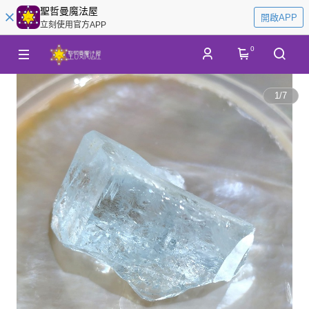
聖哲曼魔法屋
開啟APP
立刻使用官方APP
0
1
/
7