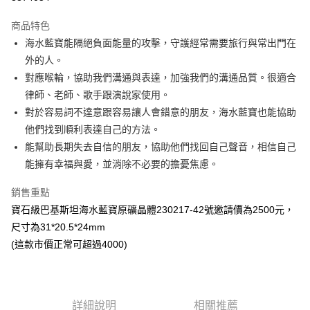
LINE Pay
商品特色
Apple Pay
海水藍寶能隔絕負面能量的攻擊，守護經常需要旅行與常出門在
外的人。
街口支付
對應喉輪，協助我們溝通與表達，加強我們的溝通品質。很適合
悠遊付
律師、老師、歌手跟演說家使用。
對於容易詞不達意跟容易讓人會錯意的朋友，海水藍寶也能協助
ATM付款
他們找到順利表達自己的方法。
能幫助長期失去自信的朋友，協助他們找回自己聲音，相信自己
運送方式
能擁有幸福與愛，並消除不必要的擔憂焦慮。
全家取貨付款
每筆NT$80，滿NT$3,000(含以上)免運費
銷售重點
寶石級巴基斯坦海水藍寶原礦晶體230217-42號邀請價為2500元，
7-11取貨付款
尺寸為31*20.5*24mm
每筆NT$80，滿NT$3,000(含以上)免運費
(這款市價正常可超過4000)
賣家宅配幫您送（台灣）
每筆NT$80，滿NT$3,000(含以上)免運費
詳細說明
相關推薦
郵局幫你送（離島）