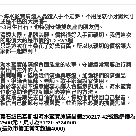
每筆NT$80，滿NT$3,000(含以上)免運費
~海水藍寶清透大晶體入手不是夢，不用屈就小牙籤尺寸
付款後門市自取
或是不透的大原礦~
免運費
~3月生日石，也特別守護雙魚座的朋友們~
清透大器，晶體美麗，價格很好入手而親切，我們這次
的報價大約是市價的1/2~2/3喔！
只是這次在土桑花了好幾百萬，所以以親切的價格讓大
家都一起賺到！
海水藍寶能隔絕負面能量的攻擊，守護經常需要旅行與
常出門在外的人。
對應喉輪，協助我們溝通與表達，加強我們的溝通品
質。很適合律師、老師、歌手跟演說家使用。
對於容易詞不達意跟容易讓人會錯意的朋友，海水藍寶
也能協助他們找到順利表達自己的方法。
能幫助長期失去自信的朋友，協助他們找回自己聲音，
相信自己能擁有幸福與愛，並消除不必要的擔憂焦慮。
寶石級巴基斯坦海水藍寶原礦晶體230217-42號邀請價為
2500元，尺寸為31*20.5*24mm
(這款市價正常可超過4000)