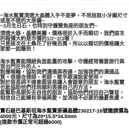
每筆NT$80，滿NT$3,000(含以上)免運費
~海水藍寶清透大晶體入手不是夢，不用屈就小牙籤尺寸
付款後門市自取
或是不透的大原礦~
免運費
~3月生日石，也特別守護雙魚座的朋友們~
清透大器，晶體美麗，價格很好入手而親切，我們這次
的報價大約是市價的1/2~2/3喔！
只是這次在土桑花了好幾百萬，所以以親切的價格讓大
家都一起賺到！
海水藍寶能隔絕負面能量的攻擊，守護經常需要旅行與
常出門在外的人。
對應喉輪，協助我們溝通與表達，加強我們的溝通品
質。很適合律師、老師、歌手跟演說家使用。
對於容易詞不達意跟容易讓人會錯意的朋友，海水藍寶
也能協助他們找到順利表達自己的方法。
能幫助長期失去自信的朋友，協助他們找回自己聲音，
相信自己能擁有幸福與愛，並消除不必要的擔憂焦慮。
寶石級巴基斯坦海水藍寶原礦晶體230217-16號邀請價為
4000元，尺寸為20*15.5*34.5mm
(這款市價正常可超過6000)