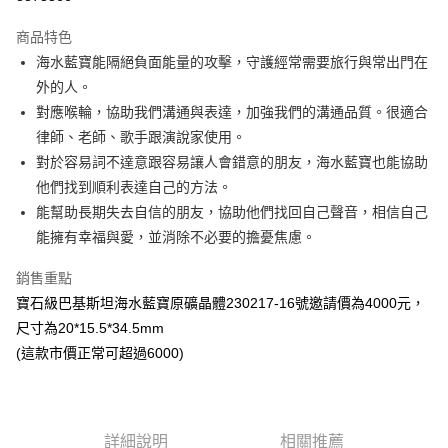
LINE Pay
商品特色
Apple Pay
海水藍寶能隔絕負面能量的攻擊，守護經常需要旅行與常出門在
外的人。
街口支付
對應喉輪，協助我們溝通與表達，加強我們的溝通品質。很適合
悠遊付
律師、老師、歌手跟演說家使用。
對於容易詞不達意跟容易讓人會錯意的朋友，海水藍寶也能協助
ATM付款
他們找到順利表達自己的方法。
能幫助長期失去自信的朋友，協助他們找回自己聲音，相信自己
運送方式
能擁有幸福與愛，並消除不必要的擔憂焦慮。
全家取貨付款
每筆NT$80，滿NT$3,000(含以上)免運費
銷售重點
寶石級巴基斯坦海水藍寶原礦晶體230217-16號邀請價為4000元，
7-11取貨付款
尺寸為20*15.5*34.5mm
每筆NT$80，滿NT$3,000(含以上)免運費
(這款市價正常可超過6000)
賣家宅配幫您送（台灣）
每筆NT$80，滿NT$3,000(含以上)免運費
詳細說明
相關推薦
郵局幫你送（離島）