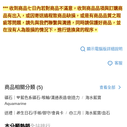
*** 收到商品七日內若對商品不滿意，收到商品品項與訂購商
品有出入，或因寄送過程致商品缺損，或是有商品品質之瑕
疵等問題，請先與我們聯繫與溝通，同時請保護好商品，並
在沒有人為毀損的情況下，進行退換貨的程序。
顯示電腦版詳細說明
客服
商品相關分類 (5)
查看全部
礦石｜💙藍色系礦石-喉輪/溝通表達/創造力
海水藍寶
Aquamarine
送禮｜🎁生日石/手帳/御守/會員卡
🎂三月｜海水藍寶/血石
本分類熱銷
全站排行