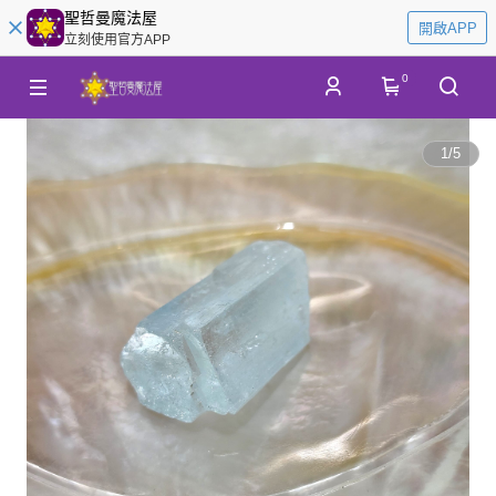
聖哲曼魔法屋
開啟APP
立刻使用官方APP
0
1
/
5