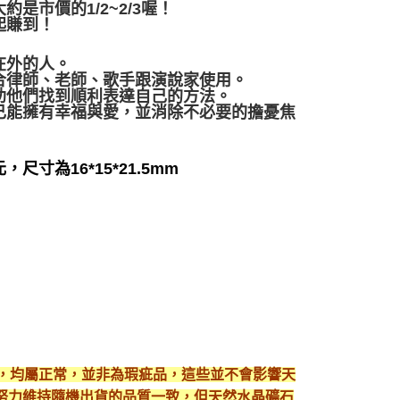
市價的1/2~2/3喔！
起賺到！
在外的人。
合律師、老師、歌手跟演說家使用。
助他們找到順利表達自己的方法。
己能擁有幸福與愛，並消除不必要的擔憂焦
尺寸為16*15*21.5mm
現，均屬正常，並非為瑕疵品，這些並不會影響天
努力維持隨機出貨的品質一致，但天然水晶礦石