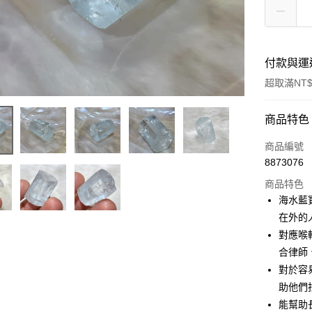
付款與運
超取滿NT$
付款方式
商品特色
信用卡一
商品編號
8873076
超商取貨
商品特色
LINE Pay
海水藍
在外的
Apple Pay
對應喉
街口支付
合律師
對於容
悠遊付
助他們
ATM付款
能幫助