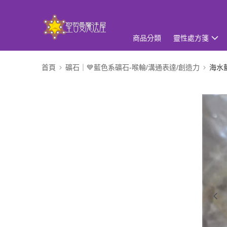
商品分類
靈性處方箋
首頁
礦石｜💙藍色系礦石-喉輪/溝通表達/創造力
海水藍