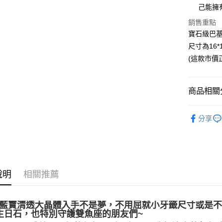
己能擁
銷售重點
運送方式
寶石級巴基
全家取貨
尺寸為16*1
每筆NT$8
(這款市價正
7-11取貨
每筆NT$8
商品相關分
賣家宅配
礦石｜💙
每筆NT$8
分享
Aquamari
郵局幫你
送禮｜🎁
每筆NT$8
❈ 特惠商品
付款後門
❄晶系❄
說明
相關推薦
免運費
🛫旅人の守
水藍寶清透大晶體入手不是夢，不用屈就小牙籤尺寸或是不
月生日石，也特別守護雙魚座的朋友們~