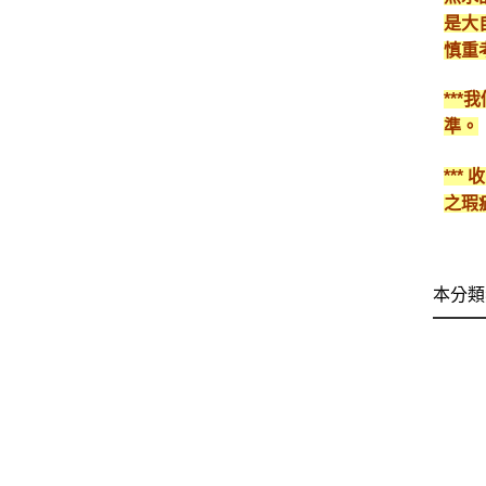
是大
慎重
**
準。
**
之瑕
本分類