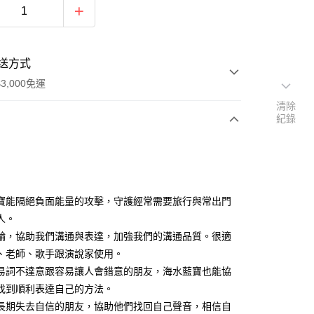
送方式
3,000免運
清除
紀錄
次付款
付款
寶能隔絕負面能量的攻擊，守護經常需要旅行與常出門
人。
輪，協助我們溝通與表達，加強我們的溝通品質。很適
、老師、歌手跟演說家使用。
易詞不達意跟容易讓人會錯意的朋友，海水藍寶也能協
找到順利表達自己的方法。
長期失去自信的朋友，協助他們找回自己聲音，相信自