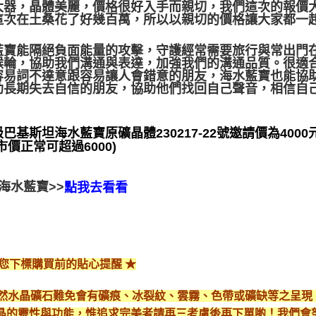
大器，晶體美麗，價格很好入手而親切，我們這次的報價大約是
這次在土桑花了好幾百萬，所以以親切的價格讓大家都一
藍寶能隔絕負面能量的攻擊，守護經常需要旅行與常出門
喉輪，協助我們溝通與表達，加強我們的溝通品質。很適
容易詞不達意跟容易讓人會錯意的朋友，海水藍寶也能協
助長期失去自信的朋友，協助他們找回自己聲音，相信自
巴基斯坦海水藍寶原礦晶體230217-22號邀請價為4000元，
市價正常可超過6000)
海水藍寶>>
點我去看看
給您下標購買前的貼心提醒 ★
*天然水晶礦石難免會有礦痕、冰裂紋、雲霧、色帶或礦缺等之呈
晶的靈性與功能，惟追求完美者請再三考慮後再下單喲！我們會