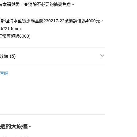
有幸福與愛，並消除不必要的擔憂焦慮。
斯坦海水藍寶原礦晶體230217-22號邀請價為4000元，
付款
5*21.5mm
0，滿NT$3,000(含以上)免運費
常可超過6000)
付款
0，滿NT$3,000(含以上)免運費
類 (5)
幫您送（台灣）
藍色系礦石-喉輪/溝通表達/創造力
海水藍寶
0，滿NT$3,000(含以上)免運費
客服
ne
送（離島）
生日石/手帳/御守/會員卡
🎂三月｜海水藍寶/血石
0，滿NT$3,000(含以上)免運費
/絕版品/惜福品/防水逆💦
市自取
三方晶系 § 專注
護🛬
礦石系列
透的大原礦~