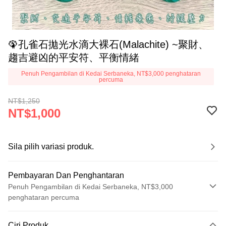
🦚孔雀石拋光水滴大裸石(Malachite) ~聚財、
趨吉避凶的平安符、平衡情緒
Penuh Pengambilan di Kedai Serbaneka, NT$3,000 penghataran
percuma
NT$1,250
NT$1,000
Sila pilih variasi produk.
Pembayaran Dan Penghantaran
Penuh Pengambilan di Kedai Serbaneka, NT$3,000
penghataran percuma
Kaedah Pembayaran
Ciri Produk