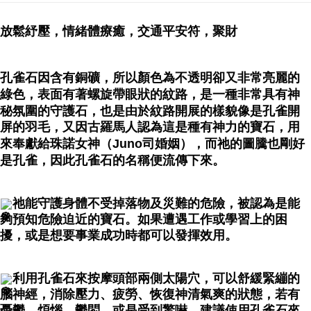
賣家宅配幫您送（台灣）
放鬆紓壓，情緒體療癒，交通平安符，聚財
NT$80/pesanan | Penghantaran percuma untuk pesanan
NT$3,000 atau lebih
孔雀石因含有銅礦，所以顏色為不透明卻又非常亮麗的
郵局幫你送（離島）
綠色，表面有著螺旋帶眼狀的紋路，是一種非常具有神
NT$80/pesanan | Penghantaran percuma untuk pesanan
秘氛圍的守護石，也是由於紋路開展的樣貌像是孔雀開
NT$3,000 atau lebih
屏的羽毛，又因古羅馬人認為這是種有神力的寶石，用
來奉獻給珠諾女神（Juno司婚姻），而祂的圖騰也剛好
付款後門市自取
是孔雀，因此孔雀石的名稱便流傳下來。
Penghantaran percuma
祂能守護身體不受掉落物及災難的危險，被認為是能
夠預知危險迫近的寶石。如果遭遇工作或學習上的困
擾，或是想要事業成功時都可以發揮效用。
利用孔雀石來按摩頭部兩側太陽穴，可以舒緩緊繃的
腦神經，消除壓力、疲勞、恢復神清氣爽的狀態，若有
憂鬱、煩惱、鬱悶，或是受到驚嚇，建議使用孔雀石來