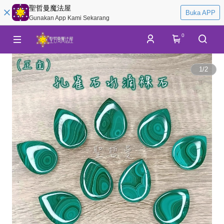
聖哲曼魔法屋
Buka APP
Gunakan App Kami Sekarang
0
1
/
2