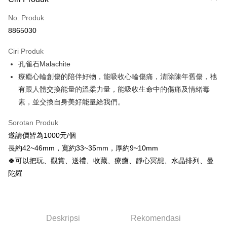
Kad Kredit (Bayaran Penuh)
No. Produk
Pengambilan di Kedai Serbaneka
8865030
LINE Pay
Ciri Produk
Apple Pay
孔雀石Malachite
療癒心輪創傷的陪伴好物，能吸收心輪傷痛，清除陳年舊傷，祂
JKOPAY
有跟人體交換能量的溫柔力量，能吸收生命中的傷痛及情緒毒
Easy Wallet
素，並交換自身美好能量給我們。
Pemindahan ATM
Sorotan Produk
邀請價皆為1000元/個
Pilihan Penghantaran
長約42~46mm，寬約33~35mm，厚約9~10mm
全家取貨付款
🍀可以把玩、觀賞、送禮、收藏、療癒、靜心冥想、水晶排列、曼
NT$80/pesanan | Penghantaran percuma untuk pesanan
陀羅
NT$3,000 atau lebih
7-11取貨付款
NT$80/pesanan | Penghantaran percuma untuk pesanan
Deskripsi
Rekomendasi
NT$3,000 atau lebih