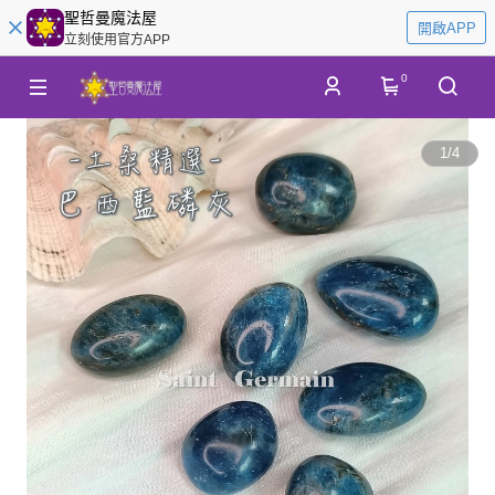
聖哲曼魔法屋
開啟APP
立刻使用官方APP
0
1
/
4