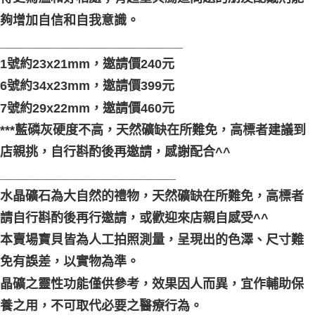
夠增加自信和自我意識。
__________________________
1號約23x21mm，邀請價240元
6號約34x23mm，邀請價399元
7號約29x22mm，邀請價460元
***藍磷灰硬度不高，天然礦缺在所難免，高標者建議到
店親挑，自行斟酌後再邀請，感謝配合^^
_________________________
水晶礦石為大自然的禮物，天然礦缺在所難免，高標者
請自行斟酌後再行邀請，或歡迎來店親自感受^^
本賣場寶貝皆為人工拍照測量，呈現出的色澤、尺寸難
免有誤差，以實物為準。
晶礦之靈性功能僅供參考，效果因人而異，宜作輔助保
養之用，不可取代必要之醫療行為。