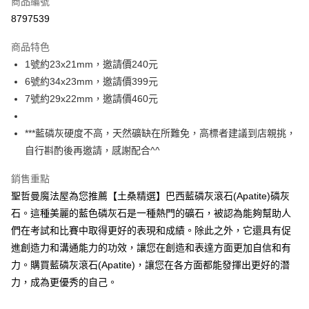
商品編號
超商取貨付款
8797539
LINE Pay
商品特色
Apple Pay
1號約23x21mm，邀請價240元
6號約34x23mm，邀請價399元
街口支付
7號約29x22mm，邀請價460元
悠遊付
***藍磷灰硬度不高，天然礦缺在所難免，高標者建議到店親挑，
ATM付款
自行斟酌後再邀請，感謝配合^^
運送方式
銷售重點
全家取貨付款
聖哲曼魔法屋為您推薦【土桑精選】巴西藍磷灰滾石(Apatite)磷灰
每筆NT$80，滿NT$3,000(含以上)免運費
石。這種美麗的藍色磷灰石是一種熱門的礦石，被認為能夠幫助人
們在考試和比賽中取得更好的表現和成績。除此之外，它還具有促
7-11取貨付款
進創造力和溝通能力的功效，讓您在創造和表達方面更加自信和有
每筆NT$80，滿NT$3,000(含以上)免運費
力。購買藍磷灰滾石(Apatite)，讓您在各方面都能發揮出更好的潛
賣家宅配幫您送（台灣）
力，成為更優秀的自己。
每筆NT$80，滿NT$3,000(含以上)免運費