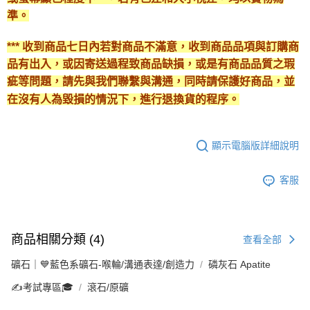
準。
*** 收到商品七日內若對商品不滿意，收到商品品項與訂購商
品有出入，或因寄送過程致商品缺損，或是有商品品質之瑕
疵等問題，請先與我們聯繫與溝通，同時請保護好商品，並
在沒有人為毀損的情況下，進行退換貨的程序。
顯示電腦版詳細說明
客服
商品相關分類 (4)
查看全部
礦石｜💙藍色系礦石-喉輪/溝通表達/創造力
磷灰石 Apatite
✍️考試專區🎓
滾石/原礦