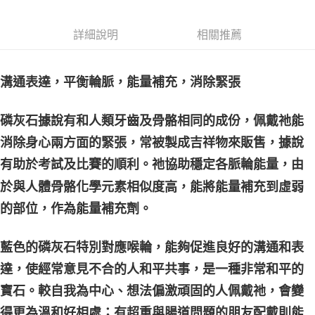
郵局幫你送（離島）
詳細說明
相關推薦
每筆NT$80，滿NT$3,000(含以上)免運費
付款後門市自取
溝通表達，平衡輪脈，能量補充，消除緊張
免運費
磷灰石據說有和人類牙齒及骨骼相同的成份，佩戴祂能
消除身心兩方面的緊張，常被製成吉祥物來販售，據說
有助於考試及比賽的順利。祂協助穩定各脈輪能量，由
於與人體骨骼化學元素相似度高，能將能量補充到虛弱
的部位，作為能量補充劑。
藍色的磷灰石特別對應喉輪，能夠促進良好的溝通和表
達，使經常意見不合的人和平共事，是一種非常和平的
寶石。較自我為中心、想法偏激頑固的人佩戴祂，會變
得更為溫和好相處；有超重與腸道問題的朋友配戴則能