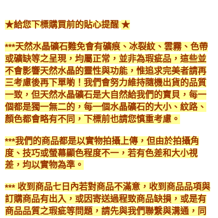
★
★
給您下標購買前的貼心提醒
***
天然水晶礦石難免會有礦痕、冰裂紋、雲霧、色帶
或礦缺等之呈現，均屬正常，並非為瑕疵品，這些並
不會影響天然水晶的靈性與功能，惟追求完美者請再
三考慮後再下單喲！我們會努力維持隨機出貨的品質
一致，但天然水晶礦石是大自然給我們的寶貝，每一
個都是獨一無二的，每一個水晶礦石的大小、紋路、
顏色都會略有不同，下標前也請您慎重考慮。
***
我們的商品都是以實物拍攝上傳，但由於拍攝角
度、技巧或螢幕顯色程度不一，若有色差和大小視
差，均以實物為準。
收到商品七日內若對商品不滿意，收到商品品項與
***
訂購商品有出入，或因寄送過程致商品缺損，或是有
商品品質之瑕疵等問題，請先與我們聯繫與溝通，同