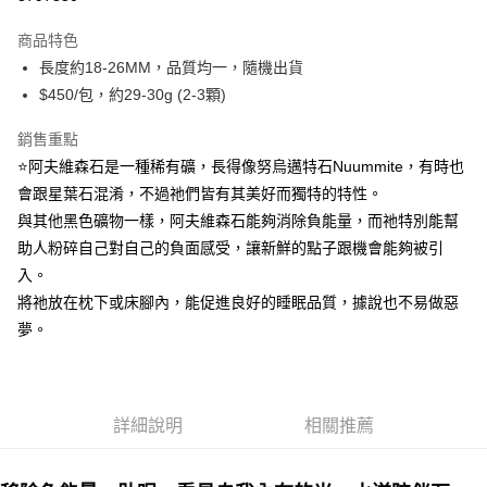
LINE Pay
商品特色
Apple Pay
長度約18-26MM，品質均一，隨機出貨
$450/包，約29-30g (2-3顆)
街口支付
銷售重點
悠遊付
⭐️阿夫維森石是一種稀有礦，長得像努烏邁特石Nuummite，有時也
ATM付款
會跟星葉石混淆，不過祂們皆有其美好而獨特的特性。
與其他黑色礦物一樣，阿夫維森石能夠消除負能量，而祂特別能幫
運送方式
助人粉碎自己對自己的負面感受，讓新鮮的點子跟機會能夠被引
全家取貨付款
入。
每筆NT$80，滿NT$3,000(含以上)免運費
將祂放在枕下或床腳內，能促進良好的睡眠品質，據說也不易做惡
夢。
7-11取貨付款
每筆NT$80，滿NT$3,000(含以上)免運費
賣家宅配幫您送（台灣）
詳細說明
相關推薦
每筆NT$80，滿NT$3,000(含以上)免運費
郵局幫你送（離島）