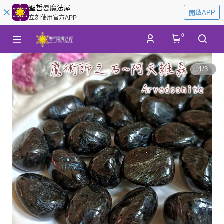
聖哲曼魔法屋
開啟APP
立刻使用官方APP
0
1
/
3