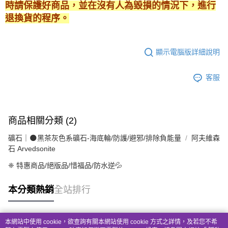
時請保護好商品，並在沒有人為毀損的情況下，進行
退換貨的程序。
顯示電腦版詳細說明
客服
商品相關分類 (2)
礦石｜🌑黑茶灰色系礦石-海底輪/防護/避邪/排除負能量
阿夫維森
石 Arvedsonite
❈ 特惠商品/絕版品/惜福品/防水逆💦
本分類熱銷
全站排行
本網站中使用 cookie，欲查詢有關本網站使用 cookie 方式之詳情，及若您不希