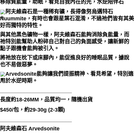
移除負能量，助眠，看見自我內在的光，水逆陪伴石
每筆NT$80，滿NT$3,000(含以上)免運費
阿夫維森石是一種稀有礦，長得像努烏邁特石
付款後門市自取
Nuummite，有時也會跟星葉石混淆，不過祂們皆有其美
好而獨特的特性。
免運費
與其他黑色礦物一樣，阿夫維森石能夠消除負能量，而
祂特別能幫助人
粉碎自己對自己的負面感受，讓新鮮的
點子跟機會能夠被引入
。
將祂放在枕下或床腳內，能促進良好的睡眠品質，據說
也不易做惡夢。
Arvedsonite能夠讓我們提振精神、看見希望，特別
適
用於水逆時期
。
________________________
長度約18-26MM，品質均一，隨機出貨
$450/包，約29-30g (2-3顆)
________________________
阿夫維森石 Arvedsonite