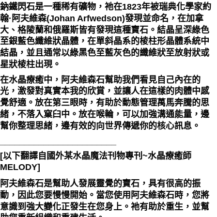
鈉鐵閃石是一種稀有礦物，祂在1823年被瑞典化學家約
翰·阿夫維森(Johan Arfwedson)發現並命名，在加拿
大、格陵蘭和俄羅斯皆有發現這種寶石。結晶呈深綠色
至銀藍色纖維狀晶體，在單斜晶系的棱柱形晶體系統中
結晶，並且通常以綠黑色至藍灰色的纖維狀至放射狀或
星狀棱柱出現。
在水晶療癒中，阿夫維森石幫助我們看見自己內在的
光，激發對真實本我的欣賞，並讓人在這樣的肉體中感
覺舒適。放在第三眼時，有助於動態管理萬馬奔騰的思
緒，不落入窠臼中。放在喉輪，可以加強溝通能量，邊
幫你整理思緒，邊有效的向世界傳遞你的核心訊息。
________________________
[以下翻譯自國外某水晶魔法刊物專刊~水晶療癒師
MELODY]
阿夫維森石是幫助人發展靈覺的寶石，具有很高的振
動，因此您要慢慢開始。當您使用阿夫維森石時，您將
意識到強大變化正發生在您身上。祂有助於重生，並幫