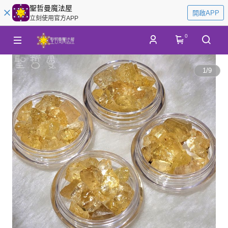
聖哲曼魔法屋
開啟APP
立刻使用官方APP
0
1
/
9