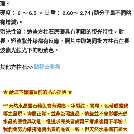
理。 
硬度： 6 ～ 6.5 。 比重： 2.60～ 2.74 (隨分子量不同略
有增減)。 
螢光性質：這些方柱石原礦具有明顯的螢光特性，對
長，短波紫外線都有反應，照片中即為同批方柱石在長
波紫光線光下的粉紫色。
其他方柱石>>
點我去看看
★ 給您下標購買前的貼心提醒 ★
***天然水晶礦石難免會有礦痕、冰裂紋、雲霧、色帶或礦缺
等之呈現，均屬正常，並非為瑕疵品，這些並不會影響天然
水晶的靈性與功能，惟追求完美者請再三考慮後再下單喲！
我們會努力維持隨機出貨的品質一致，但天然水晶礦石是大