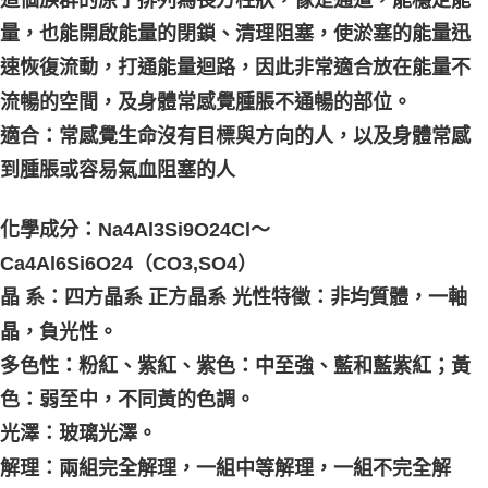
這個族群的原子排列為長方柱狀，像是通道，能穩定能
量，也能開啟能量的閉鎖、清理阻塞，使淤塞的能量迅
速恢復流動，打通能量迴路，因此非常適合放在能量不
流暢的空間，及身體常感覺腫脹不通暢的部位。 
適合：常感覺生命沒有目標與方向的人，以及身體常感
到腫脹或容易氣血阻塞的人
化學成分：Na4Al3Si9O24Cl～
Ca4Al6Si6O24（CO3,SO4） 
晶 系：四方晶系 正方晶系 光性特徵：非均質體，一軸
晶，負光性。 
多色性：粉紅、紫紅、紫色：中至強、藍和藍紫紅；黃
色：弱至中，不同黃的色調。 
光澤：玻璃光澤。 
解理：兩組完全解理，一組中等解理，一組不完全解