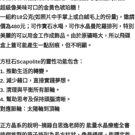
超級像美味可口的金黃色琥珀糖！
一組約18公克(如照片中手掌上或白絨毛上的份量)，邀請
價為480元；可作寶石水喝，可作水晶曼陀羅排列，特別
美麗的可以用金工作成飾品。由於原礦略大，所以飛碟
盒上蓋可能產生一點刮痕，但不明顯。
方柱石Scapolite的靈性功能包含：
1. 推動生活的轉變。
2. 減少藉口，直接實踐夢想。
3. 清理與平衡所有脈輪。
4. 幫助思考及保持頭腦清晰。
對應脈輪：太陽輪到頂輪
正方晶系的說明~摘錄自思逸老師的 能量水晶療癒全書 