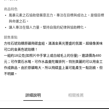
LINE Pay
商品特色
Apple Pay
風暴元素之石協助發展意志力，專注在目標與成功上，是個目標
與命運之石。
街口支付
讓人專注在個人力量，堅持自我的紀律與協助轉化。
悠遊付
銷售重點
ATM付款
方柱石琥珀糖原礦飛碟盒組，滿滿金黃光豐盛的氛圍，超級像美味
可口的金黃色琥珀糖！
運送方式
一組約18公克(如照片中手掌上或白絨毛上的份量)，邀請價為480
全家取貨付款
元；可作寶石水喝，可作水晶曼陀羅排列，特別美麗的可以用金工
每筆NT$80，滿NT$3,000(含以上)免運費
作成飾品。由於原礦略大，所以飛碟盒上蓋可能產生一點刮痕，但
不明顯。
7-11取貨付款
每筆NT$80，滿NT$3,000(含以上)免運費
賣家宅配幫您送（台灣）
詳細說明
相關推薦
每筆NT$80，滿NT$3,000(含以上)免運費
郵局幫你送（離島）