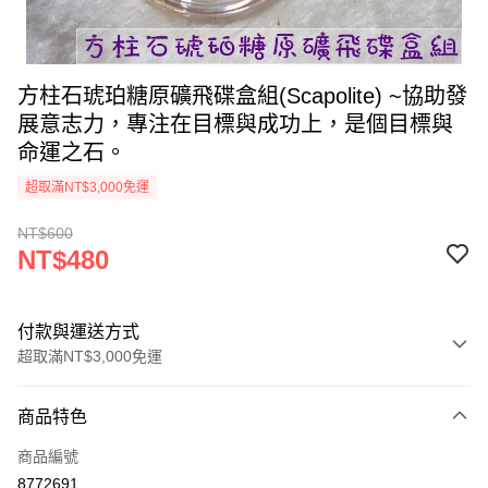
方柱石琥珀糖原礦飛碟盒組(Scapolite) ~協助發
展意志力，專注在目標與成功上，是個目標與
命運之石。
超取滿NT$3,000免運
NT$600
NT$480
付款與運送方式
超取滿NT$3,000免運
付款方式
商品特色
信用卡一次付款
商品編號
超商取貨付款
8772691