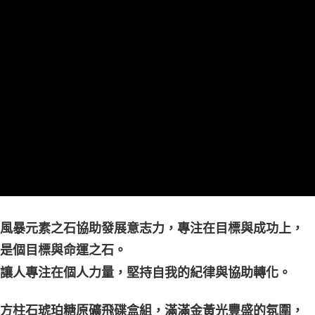
每筆NT$80，滿NT$3,000(含以上)免運費
付款後門市自取
免運費
風暴元素之石協助發展意志力，專注在目標與成功上，
是個目標與命運之石。
讓人專注在個人力量，堅持自我的紀律與協助轉化。
方柱石琥珀糖原礦飛碟盒組，滿滿金黃光豐盛的氛圍，