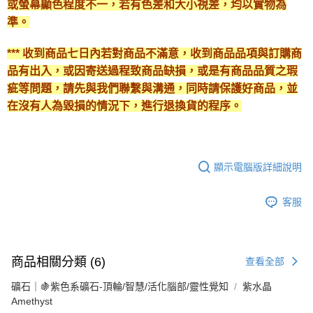
或螢幕顯色程度不一，若有色差和大小視差，均以實物為
準。
*** 收到商品七日內若對商品不滿意，收到商品品項與訂購商
品有出入，或因寄送過程致商品缺損，或是有商品品質之瑕
疵等問題，請先與我們聯繫與溝通，同時請保護好商品，並
在沒有人為毀損的情況下，進行退換貨的程序。
顯示電腦版詳細說明
客服
商品相關分類 (6)
查看全部
礦石｜🍇紫色系礦石-頂輪/智慧/活化腦部/靈性覺知
紫水晶
Amethyst