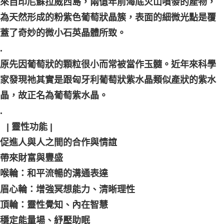
來自印尼蘇拉威西島，兩億年前海底火山噴發的產物，
為天然形成的粉紫色葡萄狀晶簇，表面的細微光點是覆
蓋了奇妙的微小石英晶體所致。
.
原先因葡萄狀的顆粒很小而常被當作玉髓。近年來科學
家發現祂其實是跟匈牙利葡萄狀紫水晶類似產狀的紫水
晶，故正名為葡萄紫水晶。
.
⠀| 靈性功能 |
促進人與人之間的合作與情誼
帶來財富與豐盛
喉輪：和平流暢的溝通表達
眉心輪：增強冥想能力、清晰理性
頂輪：靈性覺知、內在智慧
穩定能量場、紓壓助眠