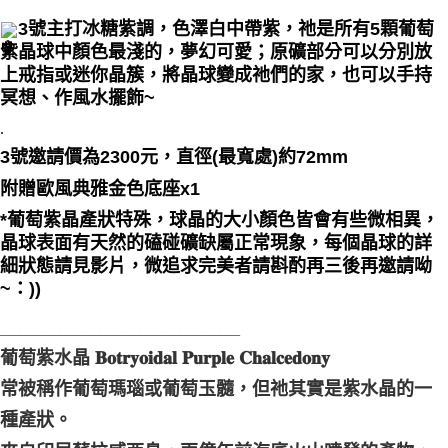
3號主打冰糖紫調，色澤白中帶紫，祂是所有5顆葡萄
付款後門市自取
紫晶球中顏色最淺的，夢幻可愛；原礦部分可以分別放
免運費
上戒指或迷你晶簇，將晶球變成祂們的家，也可以手持
冥想、作風水擺飾~
.
3號
邀請價為2300元，直徑(最寬處)約72mm
附贈歐風典雅金色底座x1
*葡萄紫晶產狀特殊，球晶的大小顏色皆會有些微相異，
晶球表面有天然的磕碰礦缺屬正常現象，每個晶球的詳
細狀態請見影片，微追求完美者請斟酌再三後再邀請呦
~：))
________________________
葡萄紫水晶 𝐁𝐨𝐭𝐫𝐲𝐨𝐢𝐝𝐚𝐥 𝐏𝐮𝐫𝐩𝐥𝐞 𝐂𝐡𝐚𝐥𝐜𝐞𝐝𝐨𝐧𝐲
常被稱作葡萄瑪瑙或葡萄玉髓，但祂其實是紫水晶的一
種產狀。