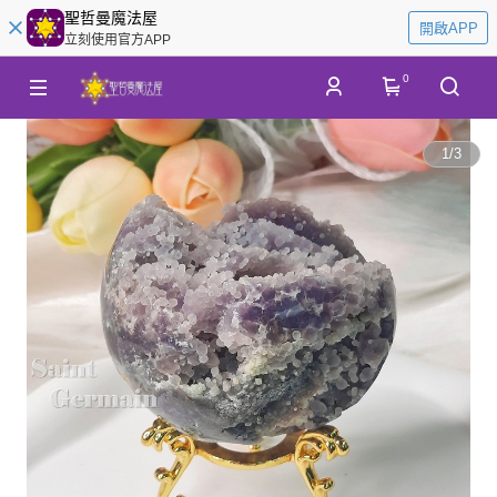
聖哲曼魔法屋
開啟APP
立刻使用官方APP
0
1
/
3