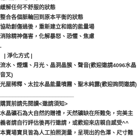
緩解任何不舒服的狀態
整合各個脈輪回到原本平衡的狀態
協助創傷過後，重新建立和諧的能量場
消除精神傷害，化解暴怒、恐懼、焦慮
.
⠀| 淨化方式 |
流水、煙燻、月光、晶洞晶簇、聲音(歡迎邀請4096水晶
音叉)
光屋稀釋、太拉水晶能量噴霧、聖木純露(歡迎詢問邀請)
________________________
購買前請先閱讀<邀請須知>
水晶礦石為大自然的贈禮，天然礦缺在所難免，完美主
義者請自行評估後再行邀請，或歡迎來店親自感受^^
本賣場寶貝皆為人工拍照測量，呈現出的色澤、尺寸難