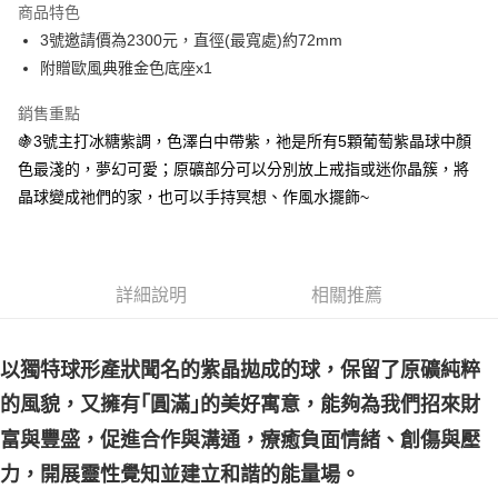
商品特色
Apple Pay
3號邀請價為2300元，直徑(最寬處)約72mm
附贈歐風典雅金色底座x1
街口支付
銷售重點
悠遊付
🍇3號主打冰糖紫調，色澤白中帶紫，祂是所有5顆葡萄紫晶球中顏
ATM付款
色最淺的，夢幻可愛；原礦部分可以分別放上戒指或迷你晶簇，將
晶球變成祂們的家，也可以手持冥想、作風水擺飾~
運送方式
全家取貨付款
每筆NT$80，滿NT$3,000(含以上)免運費
詳細說明
相關推薦
7-11取貨付款
每筆NT$80，滿NT$3,000(含以上)免運費
以獨特球形產狀聞名的紫晶拋成的球，保留了原礦純粹
賣家宅配幫您送（台灣）
的風貌，又擁有｢圓滿｣的美好寓意，能夠為我們招來財
每筆NT$80，滿NT$3,000(含以上)免運費
富與豐盛，促進合作與溝通，療癒負面情緒、創傷與壓
郵局幫你送（離島）
力，開展靈性覺知並建立和諧的能量場。
每筆NT$80，滿NT$3,000(含以上)免運費