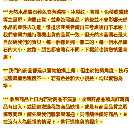
***天然水晶礦石難免會有礦痕、冰裂紋、雲霧、色帶或礦缺
等之呈現，均屬正常，並非為瑕疵品，這些並不會影響天然
水晶的靈性與功能，惟追求完美者請再三考慮後再下單喲！
我們會努力維持隨機出貨的品質一致，但天然水晶礦石是大
自然給我們的寶貝，每一個都是獨一無二的，每一個水晶礦
石的大小、紋路、顏色都會略有不同，下標前也請您慎重考
慮。
***我們的商品都是以實物拍攝上傳，但由於拍攝角度、技巧
或螢幕顯色程度不一，若有色差和大小視差，均以實物為
準。
*** 收到商品七日內若對商品不滿意，收到商品品項與訂購商
品有出入，或因寄送過程致商品缺損，或是有商品品質之瑕
疵等問題，請先與我們聯繫與溝通，同時請保護好商品，並
在沒有人為毀損的情況下，進行退換貨的程序。