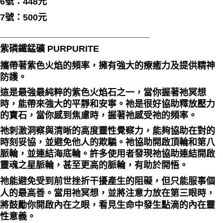
6號：448元
7號：500元
______________________________
紫磷鐵錳礦 PURPURITE
攜帶著紫色火焰的頻率，擁有強大的療癒力及提供精神
防護。
這是最強最純粹的
紫色火焰
石之一，當你握著祂冥想
時，能帶來強大的平靜和安寧。祂是很好協助
釋放壓力
的寶石，當你感到焦慮時，握著祂感受祂的頻率。
祂刺激洞察與清晰的高度靈性覺察力，能夠協助在對的
時刻妥協，並避免他人的欺騙。祂協助開啟
頂輪和第八
脈輪
，並連結海底輪。許多使用者發現祂協助連結開啟
靈魂之星
脈輪，甚至更高的脈輪，有助於開悟。
祂能避免受到前世挫折干擾產生的阻礙，但只能服事個
人的最高善。當用祂冥想，並將注意力放在第三眼時，
將鼓勵你開啟內在之眼，看見生命中發生點滴的內在靈
性意義。