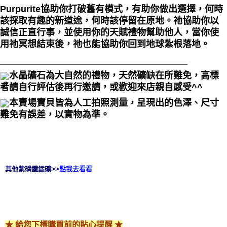
Purpurite協助你
打破舊有模式
，有助你做出選擇，何時
該採取有趣的新道途，何時該停留在原地。祂協助你以
誠信正直行事，並
使用你的天賦禮物幫助他人
，當你使
用祂冥想結束後，祂也能協助你回到地球紮根落地。
_____________________________________
水晶礦石為大自然的禮物，天然礦缺在所難免，高標
者請自行評估後再行邀請，或歡迎來店親自感受^^
本賣場寶貝皆為人工拍照測量，呈現出的色澤、尺寸
難免有誤差，以實物為準。
其他紫磷鐵錳礦>>
點我去看看
★ 給您下標購買前的貼心提醒 ★