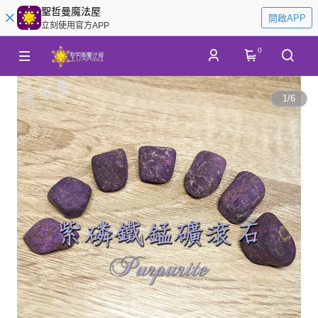
聖哲曼魔法屋
開啟APP
立刻使用官方APP
0
1
/
6