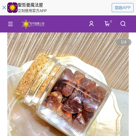
聖哲曼魔法屋
開啟APP
立刻使用官方APP
0
1
/
4