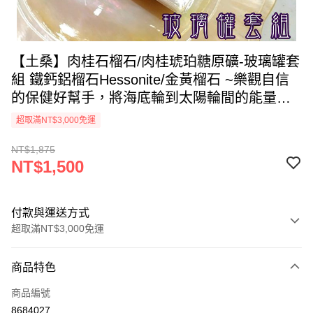
【土桑】肉桂石榴石/肉桂琥珀糖原礦-玻璃罐套
組 鐵鈣鋁榴石Hessonite/金黃榴石 ~樂觀自信
的保健好幫手，將海底輪到太陽輪間的能量打
通
超取滿NT$3,000免運
NT$1,875
NT$1,500
付款與運送方式
超取滿NT$3,000免運
付款方式
商品特色
信用卡一次付款
商品編號
超商取貨付款
8684027