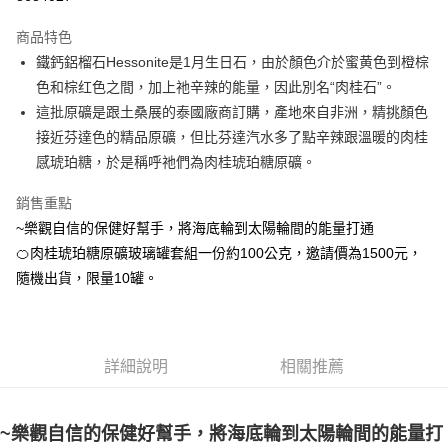
LINE Pay
商品特色
Apple Pay
鐵鈣鋁榴石Hessonite是1月生日石，由於顏色介於蜜黄色到橙棕
色和棕红色之間，加上祂辛辣的能量，因此別名“肉桂石”。
街口支付
這批原礦是跟土桑展的泰國廠商訂購，產地來自非洲，精挑顏色
悠遊付
接近芬達色的精品原礦，但比芬達汽水多了點辛辣跟溫暖的肉桂
感琥珀糖，於是稱呼祂們為肉桂琥珀糖原礦。
ATM付款
銷售重點
運送方式
~樂觀自信的保健好幫手，將海底輪到太陽輪間的能量打通
全家取貨付款
🍊肉桂琥珀糖原礦玻璃罐套組一份約100公克，邀請價為1500元，
每筆NT$80，滿NT$3,000(含以上)免運費
隨機出貨，限量10罐。
7-11取貨付款
每筆NT$80，滿NT$3,000(含以上)免運費
詳細說明
相關推薦
賣家宅配幫您送（台灣）
每筆NT$80，滿NT$3,000(含以上)免運費
~樂觀自信的保健好幫手，將海底輪到太陽輪間的能量打
郵局幫你送（離島）