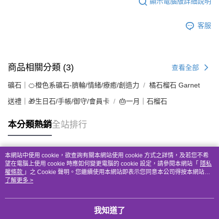
顯示電腦版詳細說明
客服
商品相關分類 (3)
查看全部
礦石｜🍊橙色系礦石-臍輪/情緒/療癒/創造力
橘石榴石 Garnet
送禮｜🎁生日石/手帳/御守/會員卡
🎂一月｜石榴石
本分類熱銷
全站排行
本網站中使用 cookie，欲查詢有關本網站使用 cookie 方式之詳情，及若您不希
熱門標籤
望在電腦上使用 cookie 時應如何變更電腦的 cookie 設定，請參閱本網站「
隱私
權條款
」之 Cookie 聲明。您繼續使用本網站即表示您同意本公司得按本網站使
用條款之 Cookie 聲明使用 cookie。
了解更多 >
我知道了