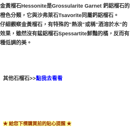
金黃榴石Hessonite是Grossularite Garnet 鈣鋁榴石的
橙色分類，它與沙弗萊石Tsavorite同屬鈣鋁榴石。
仔細觀察金黃榴石，有特殊的"熱浪"或稱"酒溶於水"的
效果，雖然沒有錳鋁榴石Spessartite鮮豔的橘，反而有
種低調的美。
其他石榴石>>
點我去看看
★ 給您下標購買前的貼心提醒 ★