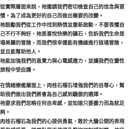
從實際層面來說，祂邀請我們密切檢查自己的信念與習
慣，為了成為更好的自己而做出需要的改變。
祂鼓勵我們從工作中找到熱情並重新啟動，不要畏懼自
己不行不夠好，祂是喜悅快樂的礦石，告訴我們生命是
場美麗的冒險，而我們很幸運能有機緣進行這場冒險，
並且能幫助他人。
祂能加強我們的直覺力與心電感應力，並讓我們在靈性
旅程中受庇護。
在情緒療癒層面上，肉桂石榴石增強我們的自尊心，幫
助我們做出我們將會為自己感到驕傲的選擇。
祂要求我們忽略任何自卑感，並知道只要盡力而為就足
夠。
肉桂石榴石為我們的心提供勇氣，敢於大膽公開的表現