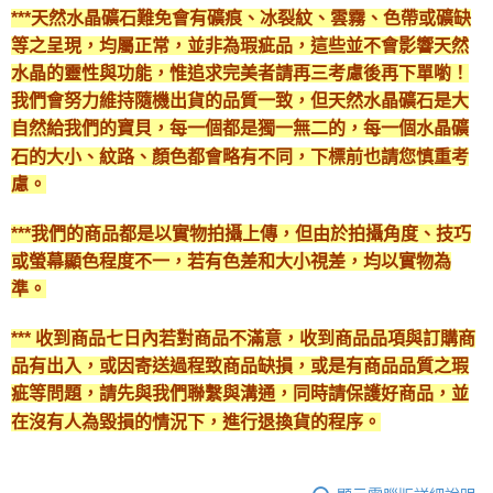
***天然水晶礦石難免會有礦痕、冰裂紋、雲霧、色帶或礦缺
等之呈現，均屬正常，並非為瑕疵品，這些並不會影響天然
水晶的靈性與功能，惟追求完美者請再三考慮後再下單喲！
我們會努力維持隨機出貨的品質一致，但天然水晶礦石是大
自然給我們的寶貝，每一個都是獨一無二的，每一個水晶礦
石的大小、紋路、顏色都會略有不同，下標前也請您慎重考
慮。
***我們的商品都是以實物拍攝上傳，但由於拍攝角度、技巧
或螢幕顯色程度不一，若有色差和大小視差，均以實物為
準。
*** 收到商品七日內若對商品不滿意，收到商品品項與訂購商
品有出入，或因寄送過程致商品缺損，或是有商品品質之瑕
疵等問題，請先與我們聯繫與溝通，同時請保護好商品，並
在沒有人為毀損的情況下，進行退換貨的程序。