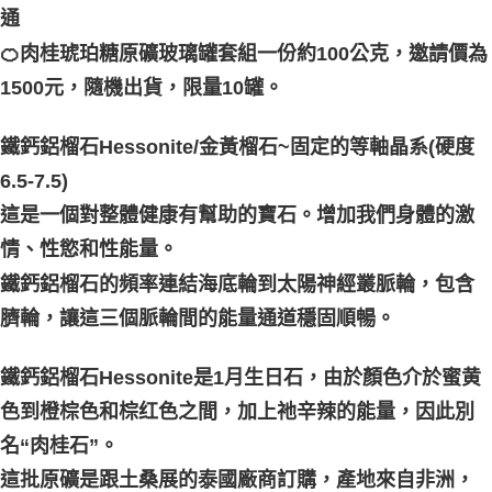
通
每筆NT$80，滿NT$3,000(含以上)免運費
🍊肉桂琥珀糖原礦玻璃罐套組一份約100公克，邀請價為
付款後門市自取
1500元，隨機出貨，限量10罐。
免運費
鐵鈣鋁榴石Hessonite/金黃榴石~固定的等軸晶系(硬度
6.5-7.5)
這是一個對整體健康有幫助的寶石。增加我們身體的激
情、性慾和性能量。
鐵鈣鋁榴石的頻率連結海底輪到太陽神經叢脈輪，包含
臍輪，讓這三個脈輪間的能量通道穩固順暢。
鐵鈣鋁榴石Hessonite是1月生日石，由於顏色介於蜜黄
色到橙棕色和棕红色之間，加上祂辛辣的能量，因此別
名“肉桂石”。
這批原礦是跟土桑展的泰國廠商訂購，產地來自非洲，