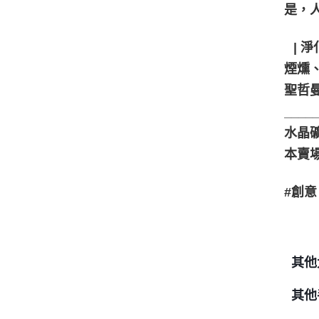
是，
⠀| 淨
煙燻、
聖哲
____
水晶
本賣
#創意
其他
其他