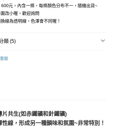
價 | 600元，內含一條，每條顏色分布不一，隨機出貨~
手圍改小喔，歡迎詢問
因換線為透明線，色澤會不同喔！
付款
0，滿NT$3,000(含以上)免運費
類 (5)
付款
擺/項鍊/耳環/手鍊/戒指/串珠
手珠/手鍊/手排/手環
0，滿NT$3,000(含以上)免運費
客服
橙色系礦石-臍輪/情緒/療癒/創造力
太陽石/日長石 Sun
幫您送（台灣）
0，滿NT$3,000(含以上)免運費
花♥水逆必備💌
換工作
送（離島）
黃色系礦石-太陽神經叢/招財/自信/記憶/行動力
太陽石/
0，滿NT$3,000(含以上)免運費
 Stone
市自取
三斜晶系 § 吸收
片共生(如赤鐵礦和針鐵礦)
彈性線，形成另一種韻味和氛圍~非常特別！