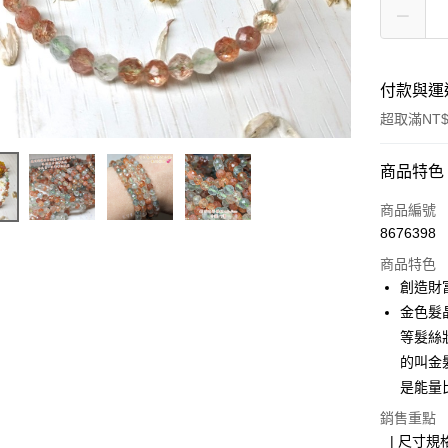
付款與運
超取滿NT$
付款方式
商品特色
信用卡一
商品編號
8676398
超商取貨
商品特色
LINE Pay
創造財
金色髮
Apple Pay
等髮絲
街口支付
的叫金
是能量
悠遊付
銷售重點
ATM付款
⠀| 尺寸規