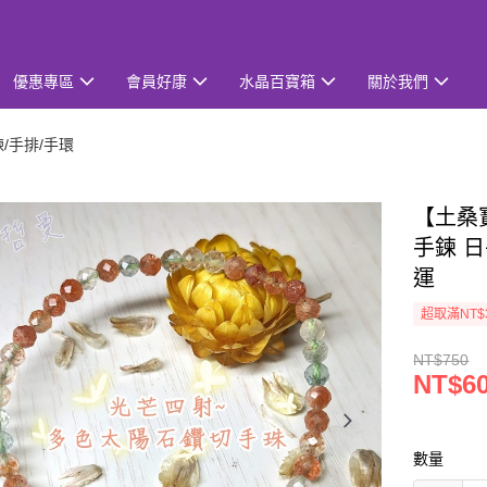
優惠專區
會員好康
水晶百寶箱
關於我們
鍊/手排/手環
【土桑
手鍊 日
運
超取滿NT$
NT$750
NT$6
數量