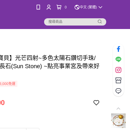
0
中文 (繁體)
寶貝】光芒四射~多色太陽石鑽切手珠/
長石(Sun Stone) ~點亮事業宮及帶來好
3,000免運
00