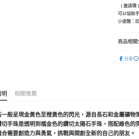
⠀| 邀請
可以協助
運送方式
小提醒：
全家取貨
每筆NT$8
商品相關分
7-11取貨
飾品｜💍靈
每筆NT$8
分享
礦石｜🍊
賣家宅配
Stone
每筆NT$8
💼職場♥桃
郵局幫你
礦石｜🐥
說明
相關推薦
每筆NT$8
日長石 Sun
付款後門
❄晶系❄
免運費
石一般呈現金黃色至橙黃色的閃光，源自長石和金屬礦物薄
鑽切手珠是透明到橘金色的鑽切太陽石手珠，搭配綠色的
適合需要創造力與勇氣，挑戰與開創全新的自己的朋友。