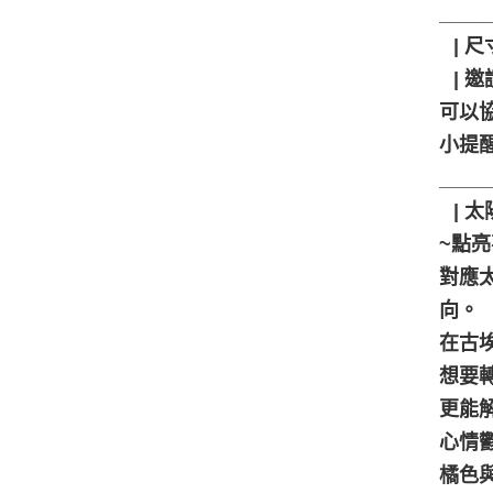
____
⠀| 
⠀| 
可以
小提
____
⠀| 太
~點
對應
向。
在古
想要
更能
心情
橘色