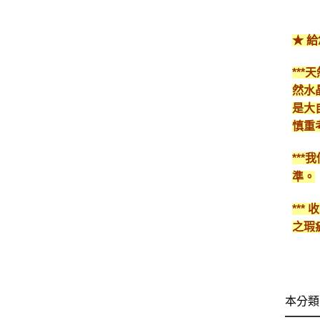
★ 
**
然水
是大
慎重
**
準。
**
之瑕
本分類