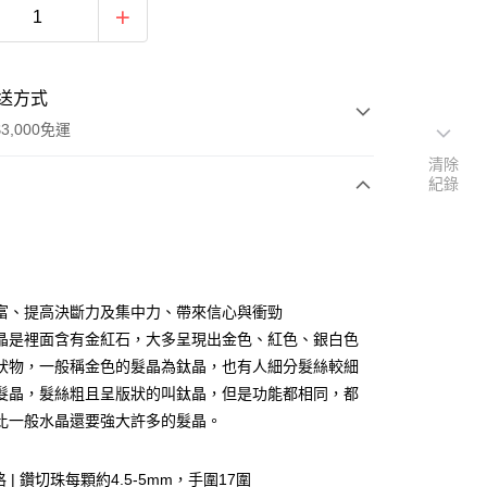
送方式
3,000免運
清除
紀錄
次付款
付款
富、提高決斷力及集中力、帶來信心與衝勁
晶是裡面含有金紅石，大多呈現出金色、紅色、銀白色
狀物，一般稱金色的髮晶為鈦晶，也有人細分髮絲較細
髮晶，髮絲粗且呈版狀的叫鈦晶，但是功能都相同，都
比一般水晶還要強大許多的髮晶。
格 | 鑽切珠每顆約4.5-5mm，手圍17圍