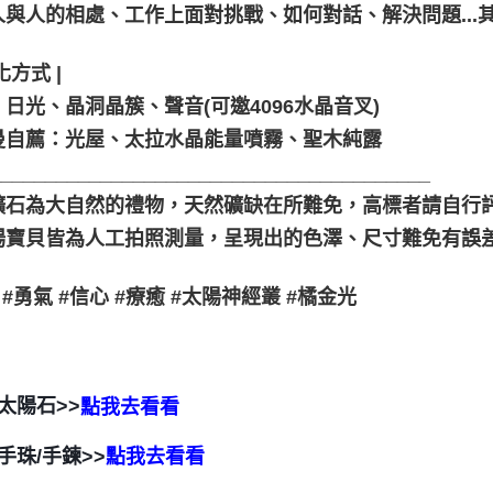
人與人的相處、工作上面對挑戰、如何對話、解決問題...
化方式 |
日光、晶洞晶簇、聲音(可邀4096水晶音叉)
曼自薦：光屋、太拉水晶能量噴霧、聖木純露
________________________________________
礦石為大自然的禮物，天然礦缺在所難免，高標者請自行評
場寶貝皆為人工拍照測量，呈現出的色澤、尺寸難免有誤
 #勇氣 #信心 #療癒 #太陽神經叢 #橘金光
太陽石>>
點我去看看
手珠/手鍊>>
點我去看看