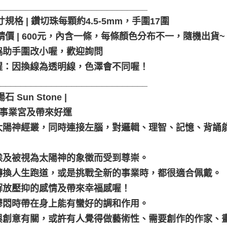
______________________________
尺寸規格 | 鑽切珠每顆約4.5-5mm，手圍17圍
邀請價 | 600元，內含一條，每條顏色分布不一，隨機出貨~
協助手圍改小喔，歡迎詢問
醒：因換線為透明線，色澤會不同喔！
______________________________
陽石 Sun Stone |
亮事業宮及帶來好運
太陽神經叢，同時連接左腦，對邏輯、理智、記憶、背誦
埃及被視為太陽神的象徵而受到尊崇。
轉換人生跑道，或是挑戰全新的事業時，都很適合佩戴。
解放壓抑的感情及帶來幸福感喔！
鬱悶時帶在身上能有蠻好的調和作用。
與創意有關，或許有人覺得做藝術性、需要創作的作家、