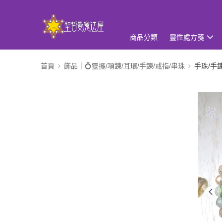
商品分類
靈性處方箋
首頁
飾品｜💍靈擺/項鍊/耳環/手鍊/戒指/串珠
手珠/手