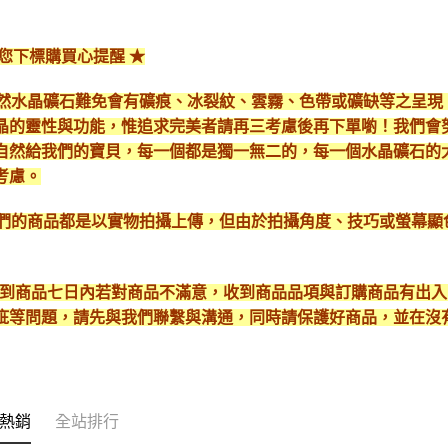
給您下標購買心提醒 ★
*天然水晶礦石難免會有礦痕、冰裂紋、雲霧、色帶或礦缺等之呈
晶的靈性與功能，惟追求完美者請再三考慮後再下單喲！我們會
自然給我們的寶貝，每一個都是獨一無二的，每一個水晶礦石的
考慮。
*我們的商品都是以實物拍攝上傳，但由於拍攝角度、技巧或螢幕
* 收到商品七日內若對商品不滿意，收到商品品項與訂購商品有出
疵等問題，請先與我們聯繫與溝通，同時請保護好商品，並在沒
熱銷
全站排行