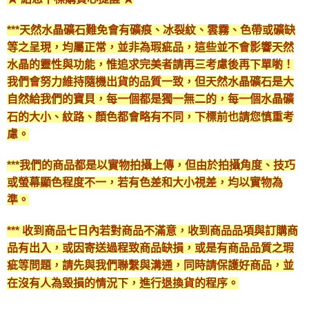
***天然水晶礦石難免會有礦痕、冰裂紋、雲霧、色帶或礦缺
等之呈現，均屬正常，並非為瑕疵品，這些並不會影響天然
水晶的靈性與功能，惟追求完美者請再三考慮後再下單喲！
我們會努力維持隨機出貨的品質一致，但天然水晶礦石是大
自然給我們的寶貝，每一個都是獨一無二的，每一個水晶礦
石的大小、紋路、顏色都會略有不同，下標前也請您慎重考
慮。
***我們的商品都是以實物拍攝上傳，但由於拍攝角度、技巧
或螢幕顯色程度不一，若有色差和大小視差，均以實物為
準。
*** 收到商品七日內若對商品不滿意，收到商品品項與訂購商
品有出入，或因寄送過程致商品缺損，或是有商品品質之瑕
疵等問題，請先與我們聯繫與溝通，同時請保護好商品，並
在沒有人為毀損的情況下，進行退換貨的程序。