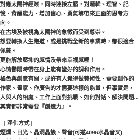
對應太陽神經叢，同時連接左腦，對邏輯、理智、記
憶、背誦能力、增加信心、勇氣等帶來正面的思考方
向。
在古埃及被視為太陽神的象徵而受到尊崇。
想要轉換人生跑道，或是挑戰全新的事業時，都很適合
佩戴。
更能解放壓抑的感情及帶來幸福感喔！
心情鬱悶時帶在身上能有蠻好的調和作用。
橘色與創意有關，或許有人覺得做藝術性、需要創作的
作家、畫家、作廣告的才需要這樣的能量，但事實是，
人與人的相處、工作上面對挑戰、如何對話、解決問題...
其實都非常需要『創造力』。
⠀| 淨化方式 |
煙燻、日光、晶洞晶簇、聲音(可邀4096水晶音叉)