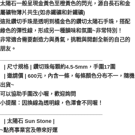
太陽石一般呈現金黃色至橙黃色的閃光，源自長石和金
每筆NT$80，滿NT$3,000(含以上)免運費
屬礦物薄片共生(如赤鐵礦和針鐵礦)
付款後門市自取
這批鑽切手珠是透明到橘金色的鑽切太陽石手珠，搭配
免運費
綠色的彈性線，形成另一種韻味和氛圍~非常特別！
非常適合需要創造力與勇氣，挑戰與開創全新的自己的
朋友。
__________________________________
⠀| 尺寸規格 | 鑽切珠每顆約4.5-5mm，手圍17圍
⠀| 邀請價 | 600元，內含一條，每條顏色分布不一，隨機
出貨~
可以協助手圍改小喔，歡迎詢問
小提醒：因換線為透明線，色澤會不同喔！
__________________________________
⠀| 太陽石 Sun Stone |
~點亮事業宮及帶來好運