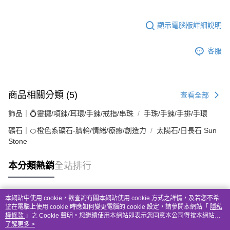
顯示電腦版詳細說明
客服
商品相關分類 (5)
查看全部
飾品｜💍靈擺/項鍊/耳環/手鍊/戒指/串珠
手珠/手鍊/手排/手環
礦石｜🍊橙色系礦石-臍輪/情緒/療癒/創造力
太陽石/日長石 Sun
Stone
本分類熱銷
全站排行
本網站中使用 cookie，欲查詢有關本網站使用 cookie 方式之詳情，及若您不希
熱門標籤
望在電腦上使用 cookie 時應如何變更電腦的 cookie 設定，請參閱本網站「
隱私
權條款
」之 Cookie 聲明。您繼續使用本網站即表示您同意本公司得按本網站使
用條款之 Cookie 聲明使用 cookie。
了解更多 >