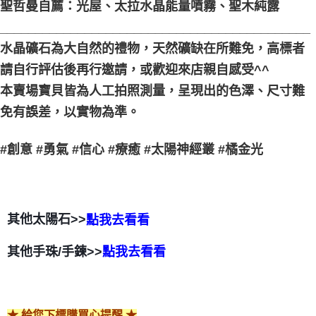
聖哲曼自薦：光屋、太拉水晶能量噴霧、聖木純露
____________________________________________
水晶礦石為大自然的禮物，天然礦缺在所難免，高標者
請自行評估後再行邀請，或歡迎來店親自感受^^
本賣場寶貝皆為人工拍照測量，呈現出的色澤、尺寸難
免有誤差，以實物為準。
#創意 #勇氣 #信心 #療癒 #太陽神經叢 #橘金光
其他太陽石>>
點我去看看
其他手珠/手鍊>>
點我去看看
★ 給您下標購買心提醒 ★