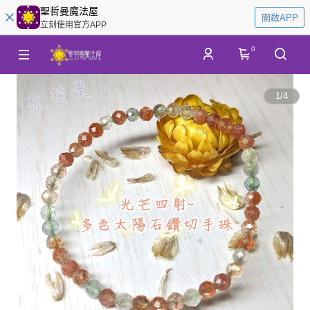
聖哲曼魔法屋
開啟APP
立刻使用官方APP
0
1
/
4