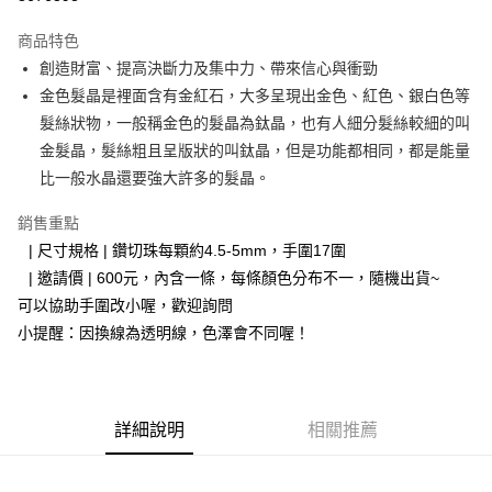
LINE Pay
商品特色
Apple Pay
創造財富、提高決斷力及集中力、帶來信心與衝勁
金色髮晶是裡面含有金紅石，大多呈現出金色、紅色、銀白色等
街口支付
髮絲狀物，一般稱金色的髮晶為鈦晶，也有人細分髮絲較細的叫
悠遊付
金髮晶，髮絲粗且呈版狀的叫鈦晶，但是功能都相同，都是能量
比一般水晶還要強大許多的髮晶。
ATM付款
銷售重點
運送方式
⠀| 尺寸規格 | 鑽切珠每顆約4.5-5mm，手圍17圍
全家取貨付款
⠀| 邀請價 | 600元，內含一條，每條顏色分布不一，隨機出貨~
每筆NT$80，滿NT$3,000(含以上)免運費
可以協助手圍改小喔，歡迎詢問
小提醒：因換線為透明線，色澤會不同喔！
7-11取貨付款
每筆NT$80，滿NT$3,000(含以上)免運費
賣家宅配幫您送（台灣）
詳細說明
相關推薦
每筆NT$80，滿NT$3,000(含以上)免運費
郵局幫你送（離島）