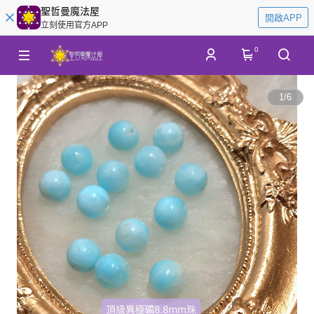
聖哲曼魔法屋
開啟APP
立刻使用官方APP
0
1
/
6