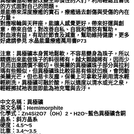
異極礦協助需要改變生命慣性的人們，利用輕鬆且喜悅
的方式面對自己的問題。
是能帶來深度療癒的寶石，療癒過去創傷與受傷的內在
力量。
對應喉輪與天秤座，能讓人感覺更好，帶來好運與創
意，帶來自信；對改善自私、自我和憤怒有幫助。
對血液有益，有助於節食及減重，幫助維持健康，更多
好處請參見 水晶能量療癒萬用書P73
注意：異極礦本身質地鬆軟，不容易變身為珠子，所以
精選出來能做珠子的料很稀有，越大顆越稀有，因而少
見而且邀請價不親切。很美麗的異極礦珠子部分與拉利
瑪有些類似，但異極礦珠比較容易有條狀凹痕，會閃動
美麗光芒，但也易卡灰塵，保養上可拿軟牙刷用清水輕
輕刷洗，異極礦可融於酸，所以適度以清水或光之泉，
輕輕擦拭祂表面即能為祂充電與去汙。
中文名稱：異極礦
英文名稱：Hemimorphite
化學式：Zn4Si2O7（OH）2‧H2O~藍色異極礦含銅
晶系：斜方晶系
硬度：4.5～5
比重：3.4～3.5