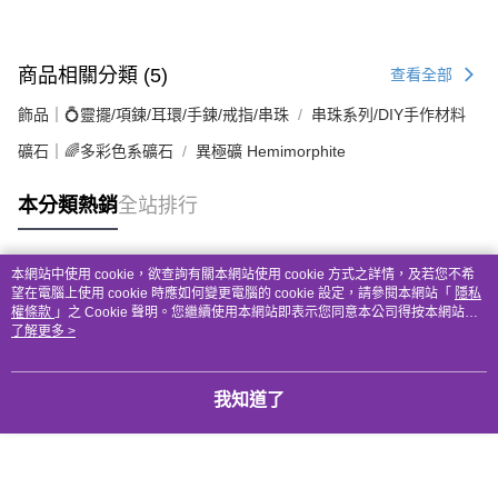
商品相關分類 (5)
查看全部
飾品｜💍靈擺/項鍊/耳環/手鍊/戒指/串珠
串珠系列/DIY手作材料
礦石｜🌈多彩色系礦石
異極礦 Hemimorphite
本分類熱銷
全站排行
本網站中使用 cookie，欲查詢有關本網站使用 cookie 方式之詳情，及若您不希
熱門標籤
望在電腦上使用 cookie 時應如何變更電腦的 cookie 設定，請參閱本網站「
隱私
權條款
」之 Cookie 聲明。您繼續使用本網站即表示您同意本公司得按本網站使
用條款之 Cookie 聲明使用 cookie。
了解更多 >
我知道了