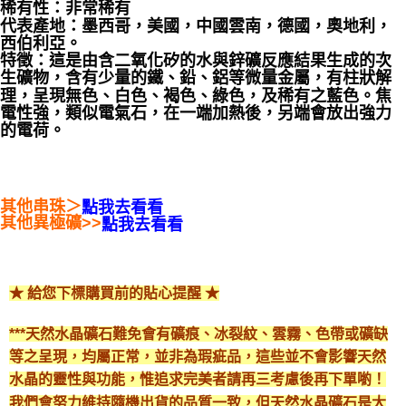
稀有性：非常稀有
代表產地：墨西哥，美國，中國雲南，德國，奧地利，
西伯利亞。
特徵：這是由含二氧化矽的水與鋅礦反應結果生成的次
生礦物，含有少量的鐵、鉛、鋁等微量金屬，有柱狀解
理，呈現無色、白色、褐色、綠色，及稀有之藍色。焦
電性強，類似電氣石，在一端加熱後，另端會放出強力
的電荷。
其他串珠＞
點我去看看
其他異極礦>>
點我去看看
★ 給您下標購買前的貼心提醒 ★
***天然水晶礦石難免會有礦痕、冰裂紋、雲霧、色帶或礦缺
等之呈現，均屬正常，並非為瑕疵品，這些並不會影響天然
水晶的靈性與功能，惟追求完美者請再三考慮後再下單喲！
我們會努力維持隨機出貨的品質一致，但天然水晶礦石是大