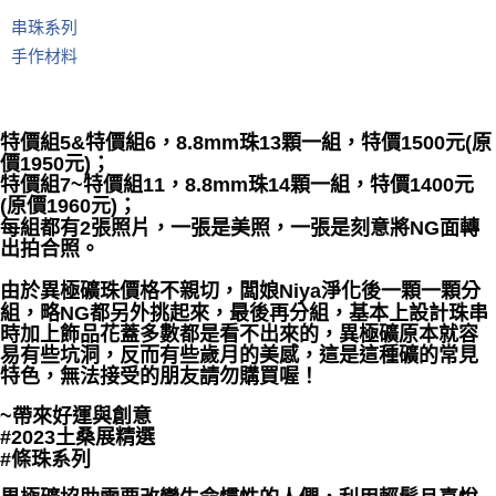
串珠系列
郵局幫你送（離島）
手作材料
每筆NT$80，滿NT$3,000(含以上)免運費
付款後門市自取
免運費
特價組5&特價組6，8.8mm珠13顆一組，特價1500元(原
價1950元)；
特價組7~特價組11，8.8mm珠14顆一組，特價1400元
(原價1960元)；
每組都有2張照片，一張是美照，一張是刻意將NG面轉
出拍合照。
由於異極礦珠價格不親切，闆娘Niya淨化後一顆一顆分
組，略NG都另外挑起來，最後再分組，基本上設計珠串
時加上飾品花蓋多數都是看不出來的，異極礦原本就容
易有些坑洞，反而有些歲月的美感，這是這種礦的常見
特色，無法接受的朋友請勿購買喔！
~帶來好運與創意
#2023土桑展精選
#條珠系列