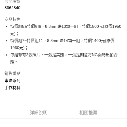
商品編號
超商取貨付款
8662840
LINE Pay
商品特色
Apple Pay
特價組5&特價組6，8.8mm珠13顆一組，特價1500元(原價1950
元)；
街口支付
特價組7~特價組11，8.8mm珠14顆一組，特價1400元(原價
悠遊付
1960元)；
每組都有2張照片，一張是美照，一張是刻意將NG面轉出拍合
ATM付款
照。
運送方式
銷售重點
全家取貨付款
串珠系列
每筆NT$80，滿NT$3,000(含以上)免運費
手作材料
7-11取貨付款
每筆NT$80，滿NT$3,000(含以上)免運費
詳細說明
相關推薦
賣家宅配幫您送（台灣）
每筆NT$80，滿NT$3,000(含以上)免運費