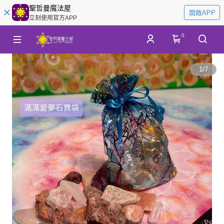
聖哲曼魔法屋
開啟APP
立刻使用官方APP
0
1
/
7