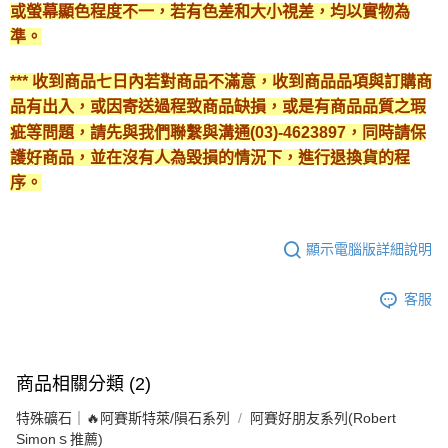
或螢幕顯色程度不一，若有色差和大小視差，均以實物為
準。
*** 收到商品七日內若對商品不滿意，收到商品品項與訂購商
品有出入，或因寄送過程致商品缺損，或是有商品品質之瑕
疵等問題，請先與我們聯繫與溝通(03)-4623897，同時請保
護好商品，並在沒有人為毀損的情況下，進行退換貨的程
序。
顯示電腦版詳細說明
客服
商品相關分類 (2)
特殊礦石｜🔥阿賽斯特萊/隕石系列
阿賽好朋友系列(Robert
Simonｓ推薦)