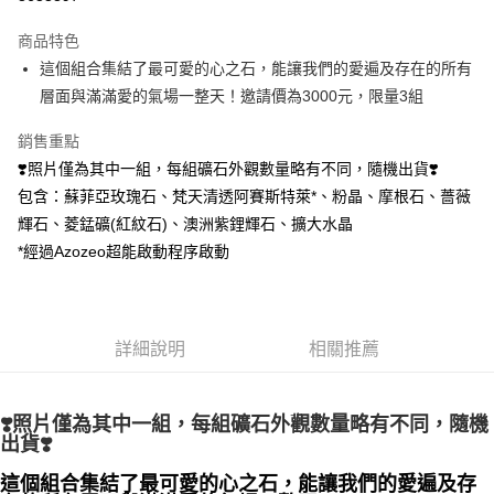
LINE Pay
商品特色
Apple Pay
這個組合集結了最可愛的心之石，能讓我們的愛遍及存在的所有
層面與滿滿愛的氣場一整天！邀請價為3000元，限量3組
街口支付
銷售重點
悠遊付
❣️照片僅為其中一組，每組礦石外觀數量略有不同，隨機出貨❣️
ATM付款
包含：蘇菲亞玫瑰石、梵天清透阿賽斯特萊*、粉晶、摩根石、薔薇
輝石、菱錳礦(紅紋石)、澳洲紫鋰輝石、擴大水晶
運送方式
*經過Azozeo超能啟動程序啟動
全家取貨付款
每筆NT$80，滿NT$3,000(含以上)免運費
7-11取貨付款
詳細說明
相關推薦
每筆NT$80，滿NT$3,000(含以上)免運費
賣家宅配幫您送（台灣）
❣️照片僅為其中一組，每組礦石外觀數量略有不同，隨機
出貨❣️
每筆NT$80，滿NT$3,000(含以上)免運費
這個組合集結了最可愛的心之石，能讓我們的愛遍及存
郵局幫你送（離島）