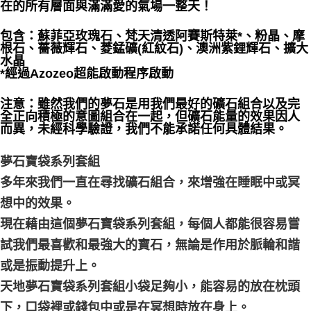
在的所有層面與滿滿愛的氣場一整天！
每筆NT$80，滿NT$3,000(含以上)免運費
包含：蘇菲亞玫瑰石、梵天清透阿賽斯特萊*、粉晶、摩
付款後門市自取
根石、薔薇輝石、菱錳礦(紅紋石)、澳洲紫鋰輝石、擴大
免運費
水晶
*經過Azozeo超能啟動程序啟動
注意：雖然我們的夢石是用我們最好的礦石組合以及完
全正向積極的意圖組合在一起，但礦石能量的效果因人
而異，未經科學驗證，我們不能承諾任何具體結果。
夢石寶袋系列套組
多年來我們一直在尋找礦石組合，來增強在睡眠中或冥
想中的效果。
現在藉由這個夢石寶袋系列套組，每個人都能很容易嘗
試我們最喜歡和最強大的寶石，無論是作用於脈輪和諧
或是振動提升上。
天地夢石寶袋系列套組小袋足夠小，能容易的放在枕頭
下，口袋裡或錢包中或是在冥想時放在身上。