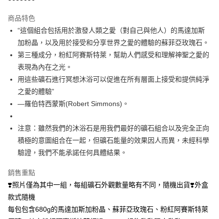
LINE Pay
商品特色
Apple Pay
“這個組合包括用於激發人類之愛（對自己與他人）的馬達加斯
加粉晶，以及用於接受和分享世界之愛的體驗的蘇菲亞玫瑰石。
街口支付
第三種成分，粉紅阿賽斯特萊，幫助人們感受和理解神聖之愛的
悠遊付
表現為內在之光。
用這些礦石進行冥想沐浴可以促進在所有層面上接受和提供純淨
ATM付款
之愛的體驗”
—羅伯特西蒙斯(Robert Simmons)。
運送方式
全家取貨付款
注意：雖然我們的沐浴石是用我們最好的礦石組合以及完全正向
每筆NT$80，滿NT$3,000(含以上)免運費
積極的意圖組合在一起，但礦石能量的效果因人而異，未經科學
驗證，我們不能承諾任何具體結果。
7-11取貨付款
每筆NT$80，滿NT$3,000(含以上)免運費
銷售重點
賣家宅配幫您送（台灣）
❣️照片僅為其中一組，每組礦石外觀數量略有不同，隨機出貨❣️外盒
款式隨機
每筆NT$80，滿NT$3,000(含以上)免運費
每包包含680g的馬達加斯加粉晶、蘇菲亞玫瑰石、粉紅阿賽斯特萊
郵局幫你送（離島）