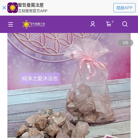
聖哲曼魔法屋
開啟APP
立刻使用官方APP
0
1
/
6