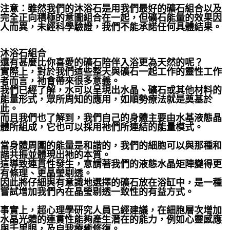
注意：雖然我們的沐浴石是用我們最好的礦石組合以及
完全正向積極的意圖組合在一起，但礦石能量的效果因
人而異，未經科學驗證，我們不能承諾任何具體結果。
沐浴石組合
還有甚麼比你喜愛的礦石陪伴入浴更為天然的呢？
實際上，對於我們這些整天與礦石一起工作的靈性工作
者而言，祂會帶來很多意義。
我們已經了解，水可以呈現出水晶、礦石或其他材料的
能量形式，眾所周知的應用，如順勢療法就是奠基於
此。
而且我們也了解到，我們自己的身體主要由水基液態晶
體所組成，它也可以採用祂們所連結的能量模式。
當身體周圍的能量是和諧的，我們的細胞可以與那種和
諧共振並體現出祂的本質。
這導致連貫性發生，意謂著我們的液態水晶矩陣變得更
有條理、更晶瑩剔透。
因此將仔細與有意識地選擇的礦石放在浴缸中，是一種
嘗試增加我們內在晶瑩剔透一致性的有益方式。
事實上，超心理學研究人員已經建議，在細胞層次增加
水晶光體的連貫性能夠產生潛在的能力，例如心靈感應
與千里眼，及自我療癒修復。