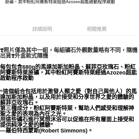
原礦，其中粉紅阿賽斯特萊經過Azozeo超能啟動程序啟動
每筆NT$80，滿NT$3,000(含以上)免運費
付款後門市自取
免運費
詳細說明
相關推薦
❣️照片僅為其中一組，每組礦石外觀數量略有不同，隨機
出貨❣️外盒款式隨機
每包包含680g的馬達加斯加粉晶、蘇菲亞玫瑰石、粉紅
阿賽斯特萊原礦，其中粉紅阿賽斯特萊經過Azozeo超能
啟動程序啟動
“這個組合包括用於激發人類之愛（對自己與他人）的馬
達加斯加粉晶，以及用於接受和分享世界之愛的體驗的
蘇菲亞玫瑰石。
第三種成分，粉紅阿賽斯特萊，幫助人們感受和理解神
聖之愛的表現為內在之光。
用這些礦石進行冥想沐浴可以促進在所有層面上接受和
提供純淨之愛的體驗”
—羅伯特西蒙斯(Robert Simmons)。