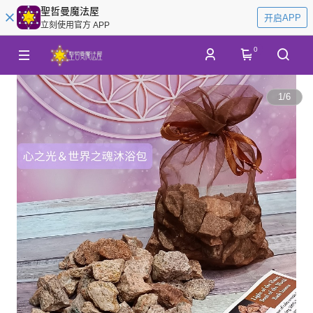
聖哲曼魔法屋
开启APP
立刻使用官方 APP
0
1
/
6