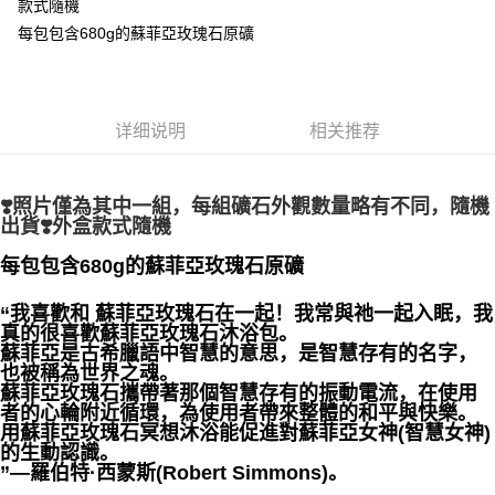
款式隨機
每笔NT$80，满NT$3,000(含以上)免运费
每包包含680g的蘇菲亞玫瑰石原礦
付款後門市自取
免运费
详细说明
相关推荐
❣️照片僅為其中一組，每組礦石外觀數量略有不同，隨機
出貨❣️外盒款式隨機
每包包含680g的蘇菲亞玫瑰石原礦
“我喜歡和 蘇菲亞玫瑰石在一起！我常與祂一起入眠，我
真的很喜歡蘇菲亞玫瑰石沐浴包。
蘇菲亞是古希臘語中智慧的意思，是智慧存有的名字，
也被稱為世界之魂。
蘇菲亞玫瑰石攜帶著那個智慧存有的振動電流，在使用
者的心輪附近循環，為使用者帶來整體的和平與快樂。
用蘇菲亞玫瑰石冥想沐浴能促進對蘇菲亞女神(智慧女神)
的生動認識。
”—羅伯特·西蒙斯(Robert Simmons)。