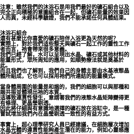
注意：雖然我們的沐浴石是用我們最好的礦石組合以及
完全正向積極的意圖組合在一起，但礦石能量的效果因
人而異，未經科學驗證，我們不能承諾任何具體結果。
沐浴石組合
還有甚麼比你喜愛的礦石陪伴入浴更為天然的呢？
實際上，對於我們這些整天與礦石一起工作的靈性工作
者而言，祂會帶來很多意義。
我們已經了解，水可以呈現出水晶、礦石或其他材料的
能量形式，眾所周知的應用，如順勢療法就是奠基於
此。
而且我們也了解到，我們自己的身體主要由水基液態晶
體所組成，它也可以採用祂們所連結的能量模式。
當身體周圍的能量是和諧的，我們的細胞可以與那種和
諧共振並體現出祂的本質。
這導致連貫性發生，意謂著我們的液態水晶矩陣變得更
有條理、更晶瑩剔透。
因此將仔細與有意識地選擇的礦石放在浴缸中，是一種
嘗試增加我們內在晶瑩剔透一致性的有益方式。
事實上，超心理學研究人員已經建議，在細胞層次增加
水晶光體的連貫性能夠產生潛在的能力，例如心靈感應