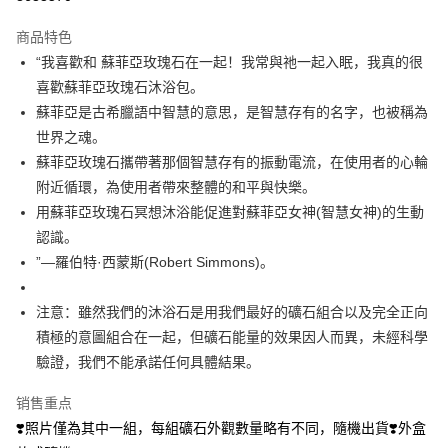
LINE Pay
商品特色
Apple Pay
“我喜歡和 蘇菲亞玫瑰石在一起！我常與祂一起入眠，我真的很
喜歡蘇菲亞玫瑰石沐浴包。
街口支付
蘇菲亞是古希臘語中智慧的意思，是智慧存有的名字，也被稱為
悠遊付
世界之魂。
蘇菲亞玫瑰石攜帶著那個智慧存有的振動電流，在使用者的心輪
ATM付款
附近循環，為使用者帶來整體的和平與快樂。
用蘇菲亞玫瑰石冥想沐浴能促進對蘇菲亞女神(智慧女神)的生動
运送方式
認識。
全家取貨付款
”—羅伯特·西蒙斯(Robert Simmons)。
每笔NT$80，满NT$3,000(含以上)免运费
注意：雖然我們的沐浴石是用我們最好的礦石組合以及完全正向
7-11取貨付款
積極的意圖組合在一起，但礦石能量的效果因人而異，未經科學
每笔NT$80，满NT$3,000(含以上)免运费
驗證，我們不能承諾任何具體結果。
賣家宅配幫您送（台灣）
销售重点
每笔NT$80，满NT$3,000(含以上)免运费
❣️照片僅為其中一組，每組礦石外觀數量略有不同，隨機出貨❣️外盒
郵局幫你送（離島）