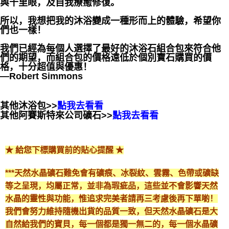
與千里眼，及自我療癒修復。
所以，我想把我的沐浴變成一種形而上的體驗，希望你
們也一樣！
我們已經為每個人選擇了最好的沐浴石組合包來符合他
們的期望，而組合包的價格遠低於個別寶石購買的價
格，十分超值與優惠！
—Robert Simmons
其他沐浴包>>
點我去看看
其他阿賽斯特來公司礦石>>
點我去看看
★ 給您下標購買前的貼心提醒 ★
***天然水晶礦石難免會有礦痕、冰裂紋、雲霧、色帶或礦缺
等之呈現，均屬正常，並非為瑕疵品，這些並不會影響天然
水晶的靈性與功能，惟追求完美者請再三考慮後再下單喲！
我們會努力維持隨機出貨的品質一致，但天然水晶礦石是大
自然給我們的寶貝，每一個都是獨一無二的，每一個水晶礦