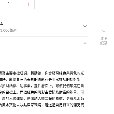
送
3,000免运
清除
纪录
次付款
付款
寶寶主要走橙紅調，轉動祂，你會發現綠色與黃色的光
輝映，紅綠黃三色兼具的斑彩石是非常標誌的招財聖
以招財納福、助事業，靈性層面上，可使我們聚焦在自
定的目標上。而橙紅色的斑彩主愛情及財富的能量，可
、增加人緣運勢，是廣結人錢二脈的象徵，更有風水師
為風水寶物以妝點居家環境，是送禮自用皆宜的漂亮寶