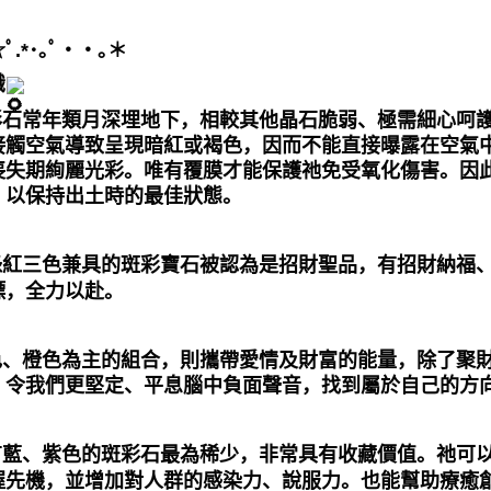
.⁠*⁠･⁠｡ﾟ・・｡＊
識
斑彩石常年類月深埋地下，相較其他晶石脆弱、
極需細心呵
接觸空氣導致呈現暗紅或褐色，因而不能直接曝露在空氣
喪失期絢麗光彩。唯有
覆膜才能保護祂免受氧化傷害
。因
，以保持出土時的最佳狀態。
黃綠紅三色兼具的斑彩寶石被認為是招財聖品，有招財納福
標，全力以赴。
紅色、橙色為主的組合，則攜帶愛情及財富的能量，除了聚
。令我們更堅定、平息腦中負面聲音，找到屬於自己的方
帶有藍、紫色的斑彩石最為稀少，非常具有收藏價值。祂可
握先機，並增加對人群的感染力、說服力。也能幫助療癒