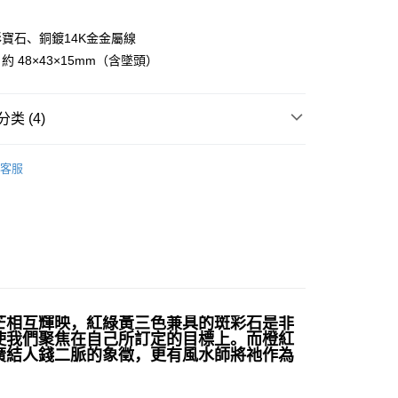
寶石、銅鍍14K金金屬線
 48×43×15mm（含墜頭）
付款
0，满NT$3,000(含以上)免运费
类 (4)
付款
多彩色系礦石
斑彩螺 Ammolite
0，满NT$3,000(含以上)免运费
客服
擺/項鍊/耳環/手鍊/戒指/串珠
水晶編織墜
幫您送（台灣）
0，满NT$3,000(含以上)免运费
💰
水晶礦石
花♥水逆必備💌
招業績-隨身
送（離島）
0，满NT$3,000(含以上)免运费
市自取
芒相互輝映，紅綠黃三色兼具的斑彩石是非
使我們聚焦在自己所訂定的目標上。而橙紅
廣結人錢二脈的象徵，更有風水師將祂作為