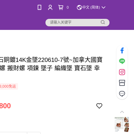
0
中文 (简体)
銅鍍14K金墜220610-7號~加拿大國寶
螺 搬財螺 項鍊 墜子 編織墜 寶石墜 幸
3,000免运
800