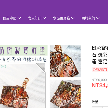
優惠專區
會員好康
水晶百寶箱
關於我們
斑彩寶石
石 斑彩
運 富足
超取满NT$
NT$6,000
NT$4,
数量