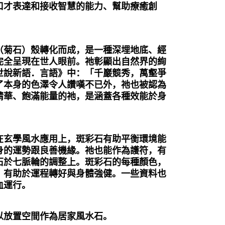
口才表達和接收智慧的能力、幫助療癒創
（菊石）殼轉化而成，是一種深埋地底、經
完全呈現在世人眼前。祂彰顯出自然界的絢
世說新語．言語》中：「千巖競秀，萬壑爭
了本身的色澤令人讚嘆不已外，祂也被認為
精華、飽滿能量的祂，是涵蓋各種效能於身
在玄學風水應用上，斑彩石有助平衡環境能
身的運勢跟良善機緣。祂也能作為護符，有
石於七脈輪的調整上。斑彩石的每種顏色，
，有助於運程轉好與身體強健。一些資料也
血運行。
以放置空間作為居家風水石。