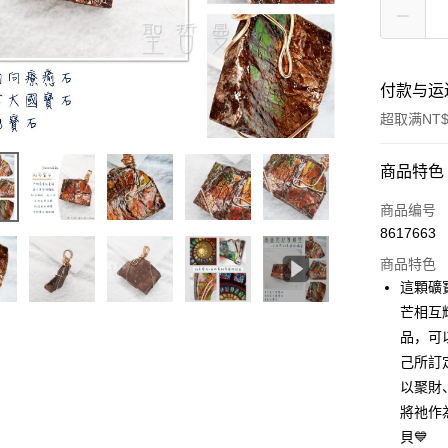
付款与运
超取满NT$
付款方式
商品特色
信用卡一
商品编号
8617663
超商取货
商品特色
LINE Pay
這顆礦
芒相互
Apple Pay
品，可
街口支付
己所訂
以聚財
悠遊付
將祂作
ATM付款
貝💙󠀠