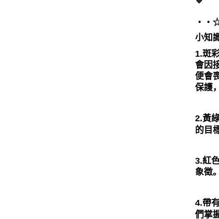
・・☆ﾟ⁠
小知
1.
會因
便會
保護
2.
的目
3.
象徵
4.
們掌