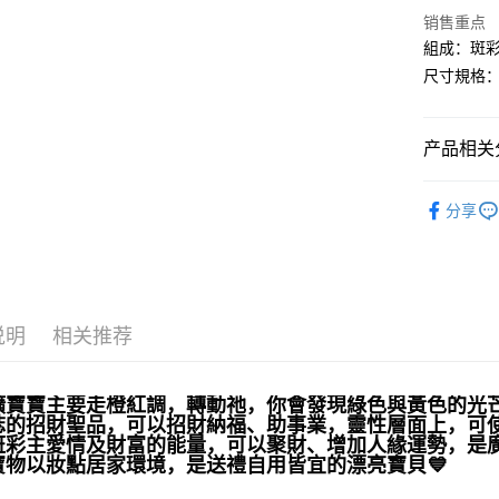
销售重点
組成：斑彩
运送方式
尺寸規格：約
全家取貨
每笔NT$8
产品相关分
7-11取貨
礦石｜🌈
每笔NT$8
分享
飾品｜💍靈
賣家宅配
每笔NT$8
💰開運招財
💼職場♥桃
郵局幫你
说明
相关推荐
每笔NT$8
付款後門
礦寶寶主要走橙紅調，轉動祂，你會發現綠色與黃色的光
免运费
誌的招財聖品，可以招財納福、助事業，靈性層面上，可
斑彩主愛情及財富的能量，可以聚財、增加人緣運勢，是
寶物以妝點居家環境，是送禮自用皆宜的漂亮寶貝
💙󠀠