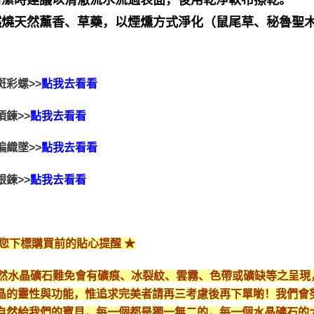
可燃燒天然薰香、草藥，以煙燻方式淨化（鼠尾草、秘魯聖
斑彩螺>>
點我去看看
項鍊>>
點我去看看
編織墜>>
點我去看看
銀鍊>>
點我去看看
給您下標購買前的貼心提醒 ★
*天然水晶礦石難免會有礦痕、冰裂紋、雲霧、色帶或礦缺等之呈
晶的靈性與功能，惟追求完美者請再三考慮後再下單喲！我們會
自然給我們的寶貝，每一個都是獨一無二的，每一個水晶礦石的