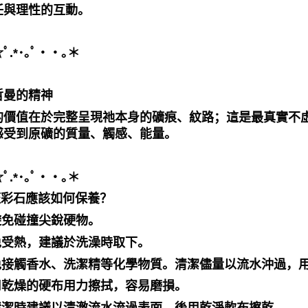
任與理性的互動。
.⁠*⁠･⁠｡ﾟ・・｡＊
哲曼的精神
的價值在於完整呈現祂本身的礦痕、紋路；這是最真實不
感受到原礦的質量、觸感、能量。
.⁠*⁠･⁠｡ﾟ・・｡＊
斑彩石應該如何保養？
避免碰撞尖銳硬物。
避免受熱，建議於洗澡時取下。
避免接觸香水、洗潔精等化學物質。清潔儘量以流水沖過，
勿用乾燥的硬布用力擦拭，容易磨損。
在清潔時建議以清澈流水流過表面，後用乾淨軟布擦乾。