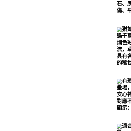
石、
傷、
猶
過千
爛色
流，
具有
的稀
有
量場
安心
對應
顯示
適