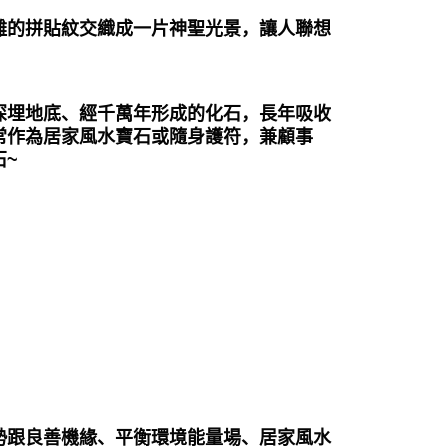
離的拼貼紋交織成一片神聖光景，讓人聯想
深埋地底、經千萬年形成的化石，長年吸收
常作為居家風水寶石或隨身護符，兼顧事
石~
勢跟良善機緣、平衡環境能量場、居家風水