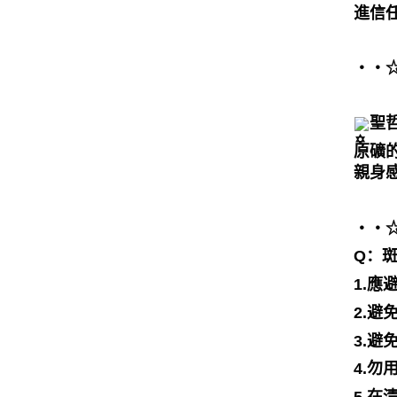
進信
・・☆ﾟ⁠
聖
原礦
親身
・・☆ﾟ⁠
Q：
1.應
2.
3.
4.
5.