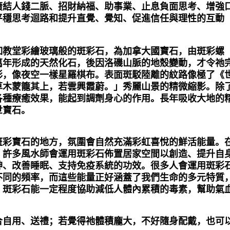
廣結人錢二脈、招財納福、助事業、止息負面思考、增強
平穩思考迴路和提升直覺、覺知、促進信任與理性的互動
如教堂彩繪玻璃般的斑彩石，為加拿大國寶石，由斑彩螺
萬年形成的天然化石，後因洛磯山脈的地殼變動，才令祂
彩，像夜空一樣星羅棋布。表面斑駁陸離的紋路像極了《
草木蒙籠其上，若雲興霞蔚。」秀麗山景的精微縮影。除
各種療癒效果，能起到調劑身心的作用。長年吸收大地的
世寶石。
斑彩寶石的地方，氛圍會自然充滿彩虹喜悅的鮮活能量。
，許多風水師會運用斑彩石佈置居家空間以創造、提升自
神、改善睡眠、支持免疫系統的功效。很多人會運用斑彩
不同的頻率，而這些能量正好涵蓋了我們生命的多元特質
：斑彩石能一定程度協助減低人體內累積的毒素，幫助氣
合自用、送禮；若覺得祂體積龐大，不好隨身配戴，也可