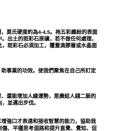
護
，莫氏硬度約為4-4.5。祂五彩繽紛的表面
中。出土的斑彩石原礦，若不做任何處理，
此，斑彩石必須加工，覆蓋滴膠層或水晶面
、助事業的功效。使我們聚焦在自己所訂定
財、還能增加人緣運勢，是廣結人錢二脈的
向，並邁出步伐。
以增強口才表達和接收智慧的能力，協助我
創傷、平穩思考迴路和提升直覺、覺知、促