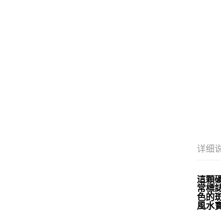
详细
這顆
常標
色的
風水