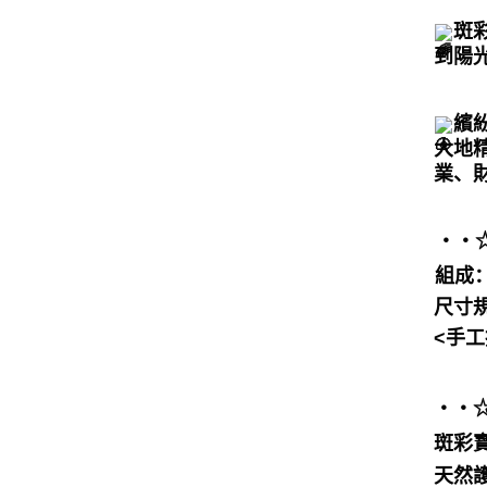
斑
到陽
繽
大地
業、
・・☆ﾟ
組成
尺寸
<手
・・☆ﾟ⁠
斑彩寶
天然