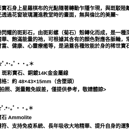
彩寶石身上星羅棋布的光點隨著轉動乍隱乍現，與斑駁陸
光透過花窗玻璃灑進教堂時的畫面，無與倫比的美麗~
紛閃耀的斑彩石，由斑彩螺（菊石）殼轉化而成，是一種
精華、飽滿能量的祂，可根據其含有的顏色對應各脈輪，
財富、健康、心靈療癒等，是涵蓋各種效能於身的稀世寶
⁠.⁠*⁠･⁠｡ﾟ・・｡＊
：
斑彩寶石、銅鍍14K金金屬線
規格：
約 48×43×15mm（含墜頭）
工拍照、測量難免誤差，僅提供參考，敬請體諒>
.⁠*⁠･⁠｡ﾟ・・｡＊
石 Ammolite
護符、支持免疫系統、長年吸收大地精華、提升自身的運