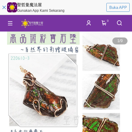
聖哲曼魔法屋
Buka APP
Gunakan App Kami Sekarang
0
1
/
9