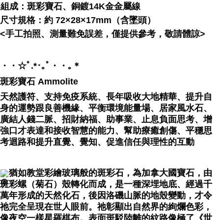
組成：
斑彩寶石、銅鍍14K金金屬線
尺寸規格：約 72×28×17mm（含墜頭）
<手工拍照、測量難免誤差，僅提供參考，敬請體諒>
・・☆ﾟ⁠.⁠*⁠･⁠｡ﾟ・・｡＊
斑彩寶石 Ammolite
天然護符、支持免疫系統、長年吸收大地精華、提升自
身的運勢跟良善機緣、平衡環境能量場、居家風水石、
廣結人錢二脈、招財納福、助事業、止息負面思考、增
強口才表達和接收智慧的能力、幫助療癒創傷、平穩思
考迴路和提升直覺、覺知、促進信任與理性的互動
猶如教堂彩繪玻璃般的斑彩石，為加拿大國寶石，由
斑彩螺（菊石）殼轉化而成，是一種深埋地底、經過千
萬年形成的天然化石，後因洛磯山脈的地殼變動，才令
祂完全呈現在世人眼前。祂彰顯出自然界的絢爛色彩，
像夜空一樣星羅棋布。表面斑駁陸離的紋路像極了《世