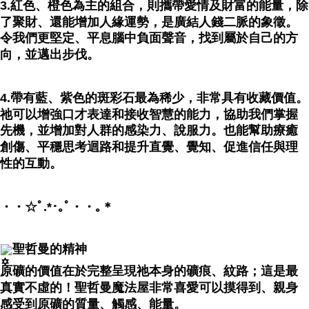
3.紅色、橙色為主的組合，則攜帶愛情及財富的能量，除
了聚財、還能增加人緣運勢，是廣結人錢二脈的象徵。
令我們更堅定、平息腦中負面聲音，找到屬於自己的方
向，並邁出步伐。
4.帶有藍、紫色的斑彩石最為稀少，非常具有收藏價值。
祂可以增強口才表達和接收智慧的能力，協助我們掌握
先機，並增加對人群的感染力、說服力。也能幫助療癒
創傷、平穩思考迴路和提升直覺、覺知、促進信任與理
性的互動。
・・☆ﾟ⁠.⁠*⁠･⁠｡ﾟ・・｡＊
聖哲曼的精神
原礦的價值在於完整呈現祂本身的礦痕、紋路；這是最
真實不虛的！聖哲曼魔法屋非常喜愛可以摸得到、親身
感受到原礦的質量、觸感、能量。