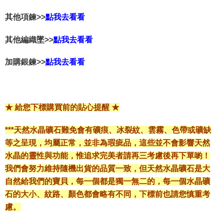
其他項鍊>>
點我去看看
其他編織墜>>
點我去看看
加購銀鍊>>
點我去看看
★ 給您下標購買前的貼心提醒 ★
***天然水晶礦石難免會有礦痕、冰裂紋、雲霧、色帶或礦缺
等之呈現，均屬正常，並非為瑕疵品，這些並不會影響天然
水晶的靈性與功能，惟追求完美者請再三考慮後再下單喲！
我們會努力維持隨機出貨的品質一致，但天然水晶礦石是大
自然給我們的寶貝，每一個都是獨一無二的，每一個水晶礦
石的大小、紋路、顏色都會略有不同，下標前也請您慎重考
慮。