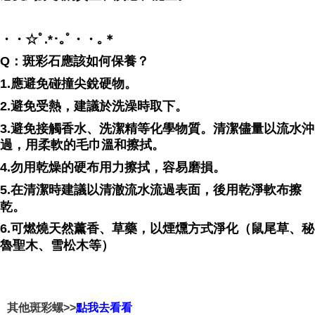
・・☆ﾟ⁠.⁠*⁠･⁠｡ﾟ・・｡＊
Q：斑彩石應該如何保養？
1.應避免碰撞尖銳硬物。
2.避免受熱，建議於洗澡時取下。
3.避免接觸香水、洗潔精等化學物質。清潔儘量以流水沖
過，用柔軟的毛巾溫和擦拭。
4.勿用乾燥的硬布用力擦拭，容易磨損。
5.在清潔時建議以清澈流水流過表面，後用乾淨軟布擦
乾。
6.可燃燒天然薰香、草藥，以煙燻方式淨化（鼠尾草、秘
魯聖木、雪松木等）
其他斑彩螺>>
點我去看看