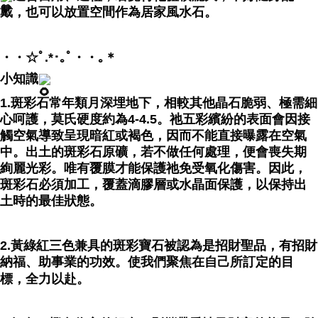
戴，也可以放置空間作為居家風水石。
・・☆ﾟ⁠.⁠*⁠･⁠｡ﾟ・・｡＊
小知識
1.斑彩石常年類月深埋地下，相較其他晶石脆弱、
極需細
心呵護
，莫氏硬度約為4-4.5。祂五彩繽紛的表面會因接
觸空氣導致呈現暗紅或褐色，因而不能直接曝露在空氣
中。出土的斑彩石原礦，若不做任何處理，便會喪失期
絢麗光彩。唯有
覆膜才能保護祂免受氧化傷害
。因此，
斑彩石必須加工，覆蓋滴膠層或水晶面保護，以保持出
土時的最佳狀態。
2.黃綠紅三色兼具的斑彩寶石被認為是招財聖品，有招財
納福、助事業的功效。使我們聚焦在自己所訂定的目
標，全力以赴。