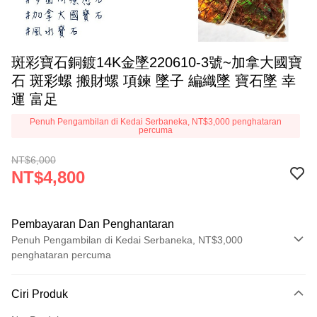
斑彩寶石銅鍍14K金墜220610-3號~加拿大國寶
石 斑彩螺 搬財螺 項鍊 墜子 編織墜 寶石墜 幸
運 富足
Penuh Pengambilan di Kedai Serbaneka, NT$3,000 penghataran
percuma
NT$6,000
NT$4,800
Pembayaran Dan Penghantaran
Penuh Pengambilan di Kedai Serbaneka, NT$3,000
penghataran percuma
Kaedah Pembayaran
Ciri Produk
Kad Kredit (Bayaran Penuh)