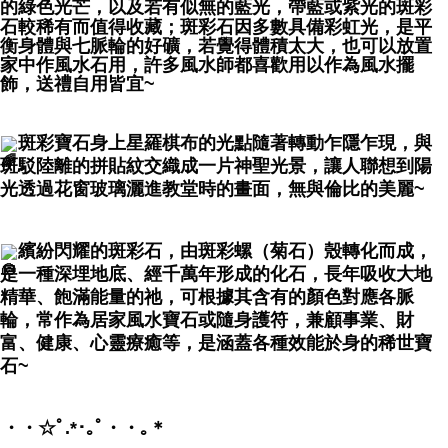
賣家宅配幫您送（台灣）
的綠色光芒，以及若有似無的藍光，帶藍或紫光的斑彩
石較稀有而值得收藏；斑彩石因多數具備彩虹光，是平
NT$80/pesanan | Penghantaran percuma untuk pesanan
衡身體與七脈輪的好礦，若覺得體積太大，也可以放置
NT$3,000 atau lebih
家中作風水石用，許多風水師都喜歡用以作為風水擺
飾，送禮自用皆宜~
郵局幫你送（離島）
NT$80/pesanan | Penghantaran percuma untuk pesanan
斑彩寶石身上星羅棋布的光點隨著轉動乍隱乍現，與
NT$3,000 atau lebih
斑駁陸離的拼貼紋交織成一片神聖光景，讓人聯想到陽
付款後門市自取
光透過花窗玻璃灑進教堂時的畫面，無與倫比的美麗~
Penghantaran percuma
繽紛閃耀的斑彩石，由斑彩螺（菊石）殼轉化而成，
是一種深埋地底、經千萬年形成的化石，長年吸收大地
精華、飽滿能量的祂，可根據其含有的顏色對應各脈
輪，常作為居家風水寶石或隨身護符，兼顧事業、財
富、健康、心靈療癒等，是涵蓋各種效能於身的稀世寶
石~
・・☆ﾟ⁠.⁠*⁠･⁠｡ﾟ・・｡＊