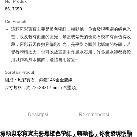
No. Produk
Pengambilan di Kedai Serbaneka
8617650
LINE Pay
Ciri Produk
Apple Pay
這顆斑彩寶寶主要是橙色帶紅，轉動祂，你會發現明顯的綠色光
芒，以及若有似無的藍光，帶藍或紫光的斑彩石較稀有而值得收
JKOPAY
藏；斑彩石因多數具備彩虹光，是平衡身體與七脈輪的好礦，若
Easy Wallet
覺得體積太大，也可以放置家中作風水石用，許多風水師都喜歡
用以作為風水擺飾，送禮自用皆宜~
Pemindahan ATM
Sorotan Produk
Pilihan Penghantaran
組成：斑彩寶石、銅鍍14K金金屬線
全家取貨付款
尺寸規格：約 72×28×17mm（含墜頭）
NT$80/pesanan | Penghantaran percuma untuk pesanan
NT$3,000 atau lebih
7-11取貨付款
Deskripsi
Rekomendasi
NT$80/pesanan | Penghantaran percuma untuk pesanan
NT$3,000 atau lebih
這顆斑彩寶寶主要是橙色帶紅，轉動祂，你會發現明顯