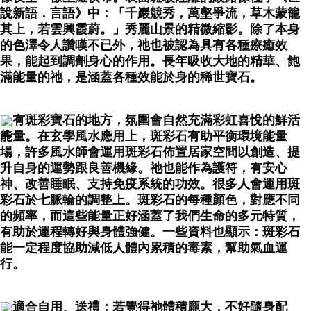
說新語．言語》中：「千巖競秀，萬壑爭流，草木蒙籠
其上，若雲興霞蔚。」秀麗山景的精微縮影。除了本身
的色澤令人讚嘆不已外，祂也被認為具有各種療癒效
果，能起到調劑身心的作用。長年吸收大地的精華、飽
滿能量的祂，是涵蓋各種效能於身的稀世寶石。
有斑彩寶石的地方，氛圍會自然充滿彩虹喜悅的鮮活
能量。在玄學風水應用上，斑彩石有助平衡環境能量
場，許多風水師會運用斑彩石佈置居家空間以創造、提
升自身的運勢跟良善機緣。祂也能作為護符，有安心
神、改善睡眠、支持免疫系統的功效。很多人會運用斑
彩石於七脈輪的調整上。斑彩石的每種顏色，對應不同
的頻率，而這些能量正好涵蓋了我們生命的多元特質，
有助於運程轉好與身體強健。一些資料也顯示：斑彩石
能一定程度協助減低人體內累積的毒素，幫助氣血運
行。
適合自用、送禮；若覺得祂體積龐大，不好隨身配