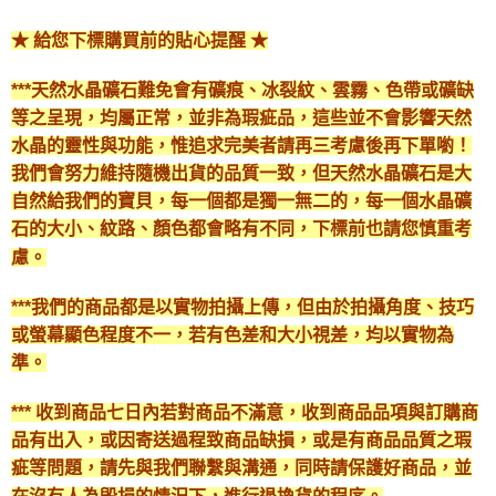
★ 給您下標購買前的貼心提醒 ★
***天然水晶礦石難免會有礦痕、冰裂紋、雲霧、色帶或礦缺
等之呈現，均屬正常，並非為瑕疵品，這些並不會影響天然
水晶的靈性與功能，惟追求完美者請再三考慮後再下單喲！
我們會努力維持隨機出貨的品質一致，但天然水晶礦石是大
自然給我們的寶貝，每一個都是獨一無二的，每一個水晶礦
石的大小、紋路、顏色都會略有不同，下標前也請您慎重考
慮。
***我們的商品都是以實物拍攝上傳，但由於拍攝角度、技巧
或螢幕顯色程度不一，若有色差和大小視差，均以實物為
準。
*** 收到商品七日內若對商品不滿意，收到商品品項與訂購商
品有出入，或因寄送過程致商品缺損，或是有商品品質之瑕
疵等問題，請先與我們聯繫與溝通，同時請保護好商品，並