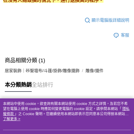
在沒有人為毀損的情況下，進行退換貨的程序。
顯示電腦版詳細說明
客服
商品相關分類 (1)
居家裝飾｜🧸聖壇布/斗篷/掛飾/雕像擺飾
雕像/擺件
本分類熱銷
全站排行
本網站中使用 cookie，欲查詢有關本網站使用 cookie 方式之詳情，及若您不希
熱門標籤
望在電腦上使用 cookie 時應如何變更電腦的 cookie 設定，請參閱本網站「
隱私
權條款
」之 Cookie 聲明。您繼續使用本網站即表示您同意本公司得按本網站使
用條款之 Cookie 聲明使用 cookie。
了解更多 >