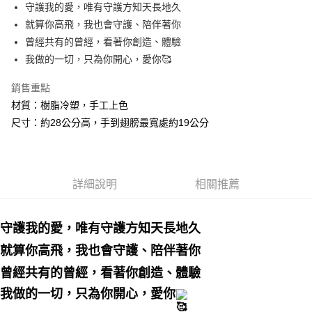
街口支付
守護我的愛，唯有守護方知天長地久
就算你高飛，我也會守護、陪伴著你
悠遊付
曾經共有的曾經，看著你創造、體驗
ATM付款
我做的一切，只為你開心，愛你🥰
銷售重點
運送方式
材質：樹脂冷塑，手工上色
賣家宅配幫您送（台灣）
尺寸：約28公分高，手到翅膀最寬處約19公分
每筆NT$80，滿NT$3,000(含以上)免運費
郵局幫你送（離島）
每筆NT$80，滿NT$3,000(含以上)免運費
詳細說明
相關推薦
付款後門市自取
免運費
守護我的愛，唯有守護方知天長地久
就算你高飛，我也會守護、陪伴著你
曾經共有的曾經，看著你創造、體驗
我做的一切，只為你開心，愛你