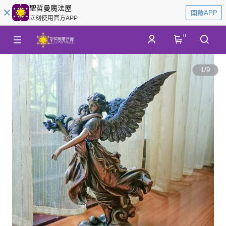
聖哲曼魔法屋
開啟APP
立刻使用官方APP
0
1
/
9