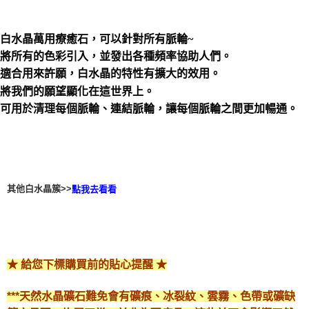
付款後門市自取
免運費
白水晶萬用療癒石，可以針對所有脈輪~
將所有的色彩引入，並發出各種頻率協助人們。
適合用來許願，白水晶的特性有擴大的效用。
將我們的願望顯化在這世界上。
可用於清理每個脈輪、連結脈輪，讓每個脈輪之間更加暢通。
其他白水晶簇>>
點我去看看
★ 給您下標購買前的貼心提醒 ★
***天然水晶礦石難免會有礦痕、冰裂紋、雲霧、色帶或礦缺