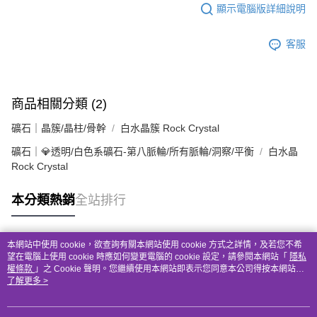
顯示電腦版詳細說明
客服
商品相關分類 (2)
礦石｜晶簇/晶柱/骨幹
白水晶簇 Rock Crystal
礦石｜💎透明/白色系礦石-第八脈輪/所有脈輪/洞察/平衡
白水晶
Rock Crystal
本分類熱銷
全站排行
本網站中使用 cookie，欲查詢有關本網站使用 cookie 方式之詳情，及若您不希
熱門標籤
望在電腦上使用 cookie 時應如何變更電腦的 cookie 設定，請參閱本網站「
隱私
權條款
」之 Cookie 聲明。您繼續使用本網站即表示您同意本公司得按本網站使
用條款之 Cookie 聲明使用 cookie。
了解更多 >