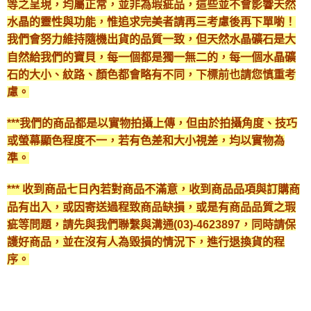
等之呈現，均屬正常，並非為瑕疵品，這些並不會影響天然
水晶的靈性與功能，惟追求完美者請再三考慮後再下單喲！
我們會努力維持隨機出貨的品質一致，但天然水晶礦石是大
自然給我們的寶貝，每一個都是獨一無二的，每一個水晶礦
石的大小、紋路、顏色都會略有不同，下標前也請您慎重考
慮。
***我們的商品都是以實物拍攝上傳，但由於拍攝角度、技巧
或螢幕顯色程度不一，若有色差和大小視差，均以實物為
準。
*** 收到商品七日內若對商品不滿意，收到商品品項與訂購商
品有出入，或因寄送過程致商品缺損，或是有商品品質之瑕
疵等問題，請先與我們聯繫與溝通(03)-4623897，同時請保
護好商品，並在沒有人為毀損的情況下，進行退換貨的程
序。