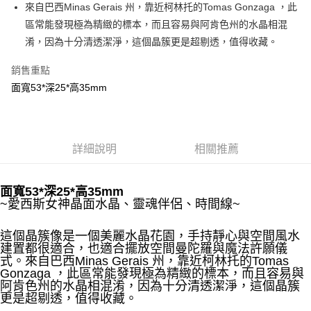
Apple Pay
來自巴西Minas Gerais 州，靠近柯林托的Tomas Gonzaga ，此
區常能發現極為精緻的標本，而且容易與阿肯色州的水晶相混
街口支付
淆，因為十分清透潔淨，這個晶簇更是超剔透，值得收藏。
悠遊付
銷售重點
ATM付款
面寬53*深25*高35mm
運送方式
全家取貨付款
詳細說明
相關推薦
每筆NT$80，滿NT$3,000(含以上)免運費
7-11取貨付款
面寬53*深25*高35mm
每筆NT$80，滿NT$3,000(含以上)免運費
~愛西斯女神晶面水晶、靈魂伴侶、時間線~
賣家宅配幫您送（台灣）
這個晶簇像是一個美麗水晶花園，手持靜心與空間風水
每筆NT$80，滿NT$3,000(含以上)免運費
建置都很適合，也適合擺放空間曼陀羅與魔法許願儀
式。來自巴西Minas Gerais 州，靠近柯林托的Tomas 
郵局幫你送（離島）
Gonzaga ，此區常能發現極為精緻的標本，而且容易與
阿肯色州的水晶相混淆，因為十分清透潔淨，這個晶簇
每筆NT$80，滿NT$3,000(含以上)免運費
更是超剔透，值得收藏。