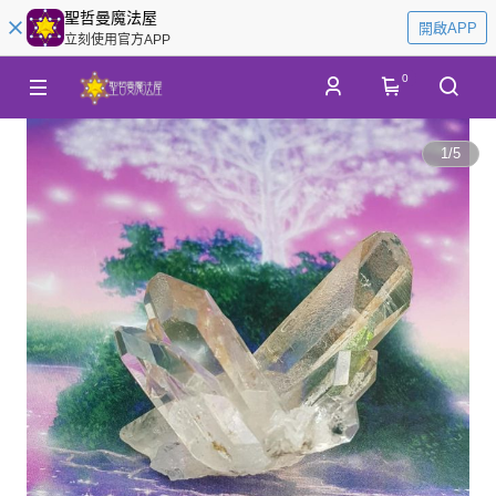
聖哲曼魔法屋
開啟APP
立刻使用官方APP
0
1
/
5