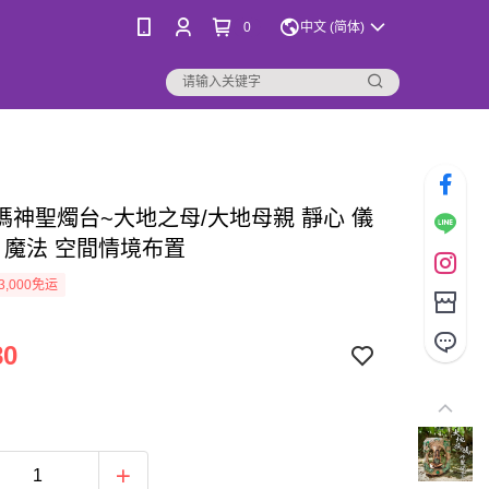
0
中文 (简体)
媽神聖燭台~大地之母/大地母親 靜心 儀
化 魔法 空間情境布置
3,000免运
80