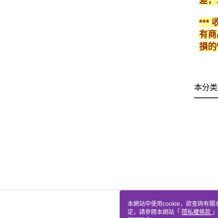
差，
**
有商
損的
本分类
本網站中使用cookie，欲查詢有關
定，請參閱本網站「
隱私權條款
」