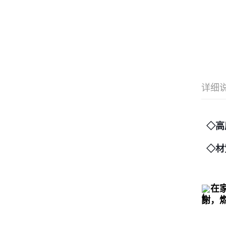
详细
◇高
◇材
在
謝，