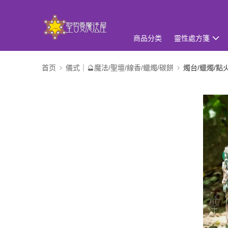
商品分类
靈性處方箋
首页
儀式｜🔮魔法/聖壇/線香/蠟燭/碳餅
燭台/蠟燭/點