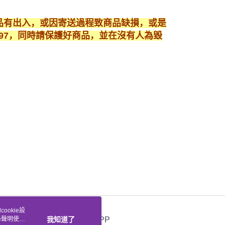
商品有出入，或因寄送過程致商品缺損，或是
3897，同時請保護好商品，並在沒有人為毀
ookie設
e聲明使用
我知道了
官方APP