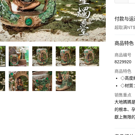
付款与运
超取满NT$
付款方式
商品特色
信用卡一
商品编号
8229920
超商取货
商品特色
LINE Pay
◇高度
◇材質
Apple Pay
销售重点
街口支付
大地媽媽
的根本、
悠遊付
獻上無限
ATM付款