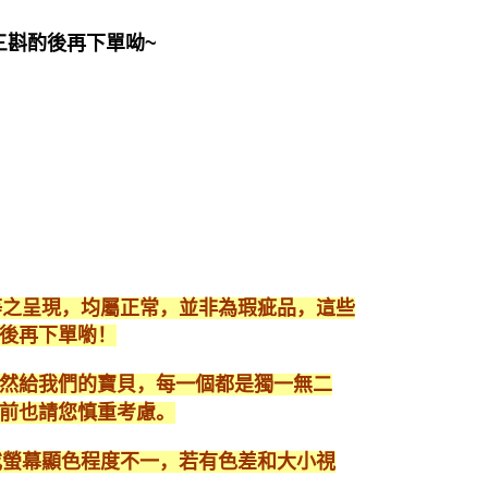
三斟酌後再下單呦~
等之呈現，均屬正常，並非為瑕疵品，這些
後再下單喲！
然給我們的寶貝，每一個都是獨一無二
前也請您慎重考慮。
或螢幕顯色程度不一，若有色差和大小視