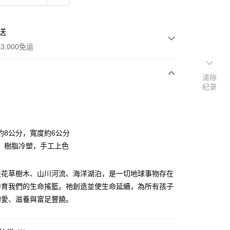
送
3,000免运
清除
纪录
次付款
付款
約8公分，寬度約6公分
：樹脂冷塑，手工上色
是花草樹木、山川河流、海洋湖泊，是一切地球事物存在
孕育我們的生命搖籃。祂創造並使生命延續，為所有孩子
的愛、滋養與富足豐饒。