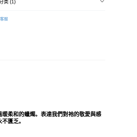
类 (1)
法/聖壇/線香/蠟燭/碳餅
燭台/蠟燭/點火槍
付款
客服
0，满NT$3,000(含以上)免运费
付款
0，满NT$3,000(含以上)免运费
幫您送（台灣）
0，满NT$3,000(含以上)免运费
送（離島）
0，满NT$3,000(含以上)免运费
市自取
溫暖柔和的蠟燭。表達我們對祂的敬愛與感
永不匱乏。