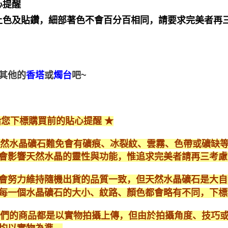
心提醒
上色及貼鑽，細部著色不會百分百相同，請要求完美者再
其他的
或
吧~
香塔
燭台
給您下標購買前的貼心提醒 ★
*天然水晶礦石難免會有礦痕、冰裂紋、雲霧、色帶或礦缺
會影響天然水晶的靈性與功能，惟追求完美者請再三考慮
會努力維持隨機出貨的品質一致，但天然水晶礦石是大自
每一個水晶礦石的大小、紋路、顏色都會略有不同，下標
*我們的商品都是以實物拍攝上傳，但由於拍攝角度、技巧