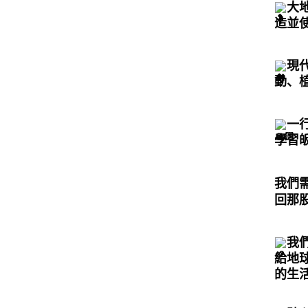
大
造並
現
動、
一
學習
我們
回那
我
給地
的生