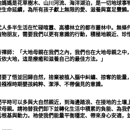
地媽媽是花草樹木、山川河流、海洋湖泊，是一切地球事
使生命延續，為所有孩子獻上無限的愛、滋養與富足豐饒
代人多半生活在忙碌喧囂、高樓林立的都市叢林中。無條
植物朋友，需要我們以更有意識的行動，積極地親近、珍
行禪師：「大地母親在我們之內，我們也在大地母親之中
皈依大地，這是療癒和滋養自己的最佳方法。」
需要了悟並回歸自然，捨棄被植入腦中糾纏、掠奪的能量
股襁褓時期嬰孩純粹、潔淨、不帶偏見的意識。
們平時可以多與大自然親近，到海邊踏浪、在接地的土壤
球母親。請祂替我們卸下並轉化生活中積累的負能、為我
活根基與動力。祂使我們能量平衡穩定、帶來身心安適，