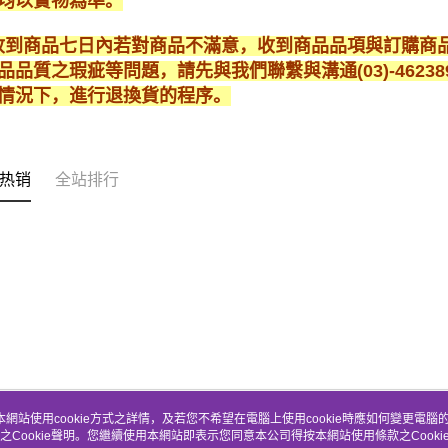
均以實物為準。
* 收到商品七日內若對商品不滿意，收到商品品項與訂購
品品質之瑕疵等問題，請先與我們聯繫與溝通(03)-462
情況下，進行退換貨的程序。
热销
全站排行
本網站使用cookie方式之詳情，及若您不希望在電腦上使用cookie時應如何變更電腦的c
之Cookie聲明。您繼續使用本網站即表示您同意本公司得按本網站使用條款之Cooki
关于我们
客服资讯