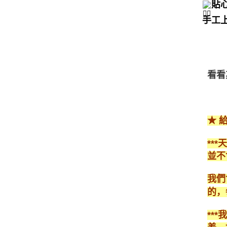
貼
手工
看看
★ 
**
並不
我們
的，
**