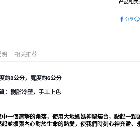
产品相关分
运送方式
儀式｜🔮魔
全家取貨
分享
每笔NT$8
7-11取貨
每笔NT$8
说明
相关推荐
賣家宅配
每笔NT$8
郵局幫你
度約8公分，寬度約6公分
每笔NT$8
質：樹脂冷塑，手工上色
付款後門
免运费
家中一個清靜的角落，使用大地媽媽神聖燭台，點起一顆
燃起並擴張內心對於生命的熱愛，使我們時刻心神充盈、