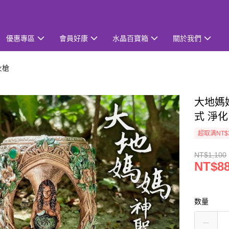
優惠專區
會員好康
水晶百寶箱
關於我們
火槍
大地媽
式 淨
超取满NT$
NT$1,100
NT$8
数量