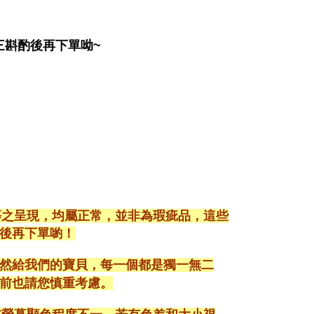
三斟酌後再下單呦~
等之呈現，均屬正常，並非為瑕疵品，這些
後再下單喲！
然給我們的寶貝，每一個都是獨一無二
前也請您慎重考慮。