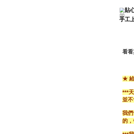
貼
手工
看看
★ 
**
並不
我們
的，