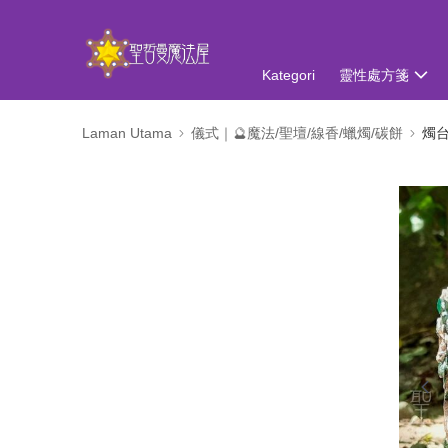
Kategori
靈性處方箋
Laman Utama
儀式｜🔮魔法/聖壇/線香/蠟燭/碳餅
燭台