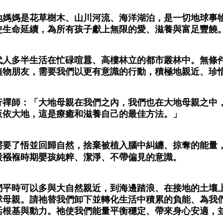
Penghanta
地媽媽是花草樹木、山川河流、海洋湖泊，是一切地球事
使生命延續，為所有孩子獻上無限的愛、滋養與富足豐饒
代人多半生活在忙碌喧囂、高樓林立的都市叢林中。無條
植物朋友，需要我們以更有意識的行動，積極地親近、珍
行禪師：「大地母親在我們之內，我們也在大地母親之中
皈依大地，這是療癒和滋養自己的最佳方法。」
需要了悟並回歸自然，捨棄被植入腦中糾纏、掠奪的能量
股襁褓時期嬰孩純粹、潔淨、不帶偏見的意識。
們平時可以多與大自然親近，到海邊踏浪、在接地的土壤
球母親。請祂替我們卸下並轉化生活中積累的負能、為我
活根基與動力。祂使我們能量平衡穩定、帶來身心安適，