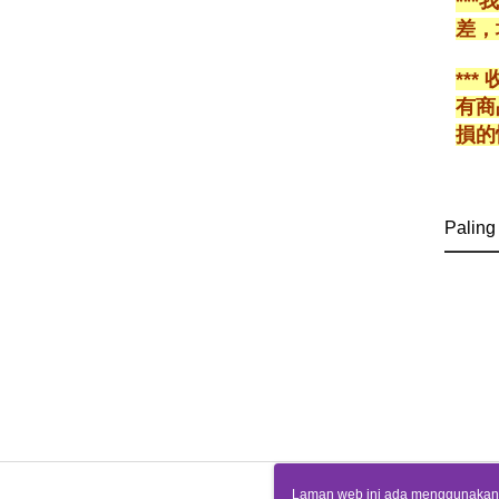
**
差，
**
有商
損的
Paling
Laman web ini ada menggunakan k