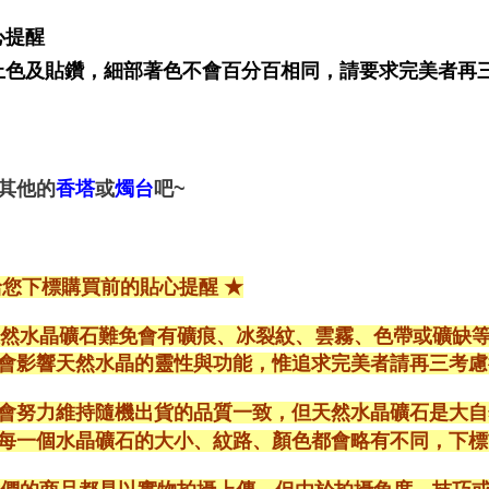
心提醒
上色及貼鑽，細部著色不會百分百相同，請要求完美者再
其他的
或
吧~
香塔
燭台
給您下標購買前的貼心提醒 ★
*天然水晶礦石難免會有礦痕、冰裂紋、雲霧、色帶或礦缺
會影響天然水晶的靈性與功能，惟追求完美者請再三考慮
會努力維持隨機出貨的品質一致，但天然水晶礦石是大自
每一個水晶礦石的大小、紋路、顏色都會略有不同，下標