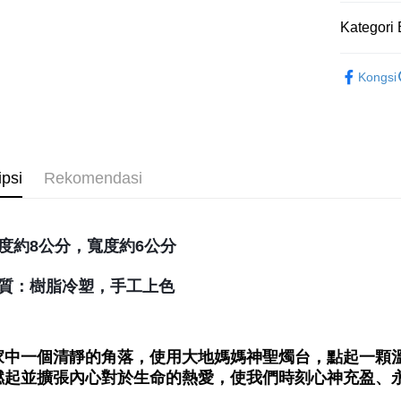
Kategori 
Pilihan 
儀式｜🔮魔
全家取貨
Kongsi
NT$80/pes
NT$3,000 
7-11取貨
NT$80/pes
ipsi
Rekomendasi
NT$3,000 
賣家宅配
度約8公分，寬度約6公分
NT$80/pes
NT$3,000 
質：樹脂冷塑，手工上色
郵局幫你
NT$80/pes
NT$3,000 
家中一個清靜的角落，使用大地媽媽神聖燭台，點起一顆
燃起並擴張內心對於生命的熱愛，使我們時刻心神充盈、
付款後門