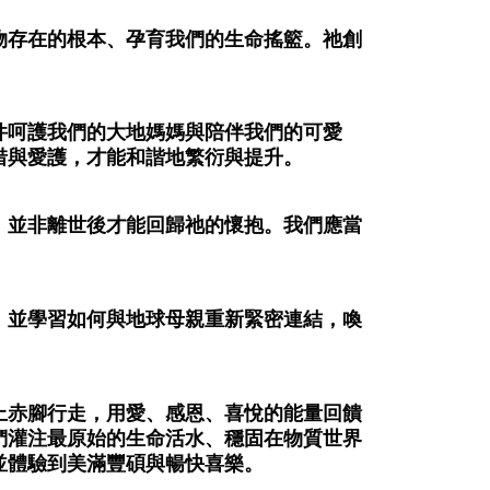
ran percuma
物存在的根本、孕育我們的生命搖籃。祂創
。
件呵護我們的大地媽媽與陪伴我們的可愛
惜與愛護，才能和諧地繁衍與提升。
，並非離世後才能回歸祂的懷抱。我們應當
，並學習如何與地球母親重新緊密連結，喚
上赤腳行走，用愛、感恩、喜悅的能量回饋
們灌注最原始的生命活水、穩固在物質世界
並體驗到美滿豐碩與暢快喜樂。