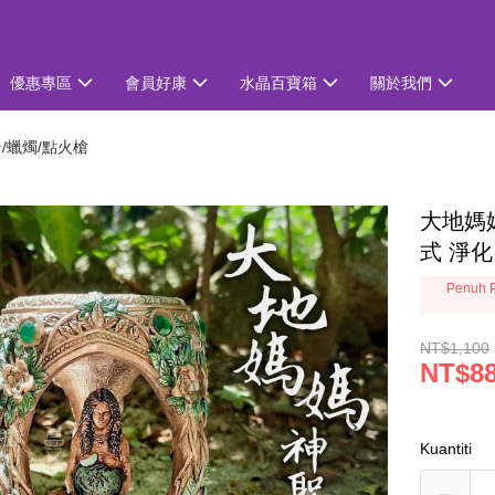
優惠專區
會員好康
水晶百寶箱
關於我們
/蠟燭/點火槍
大地媽
式 淨
Penuh P
NT$1,100
NT$8
Kuantiti