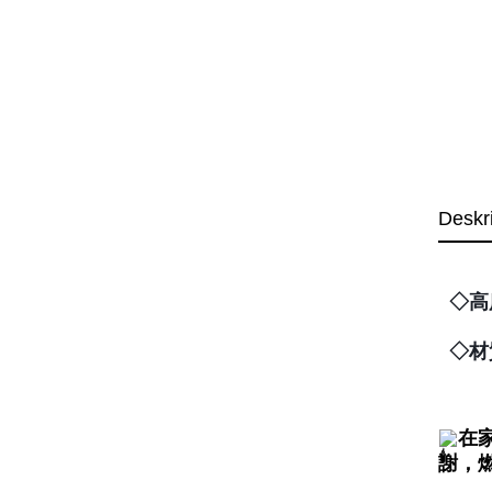
Deskr
◇高
◇材
在
謝，