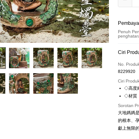
Pembaya
Penuh Pen
penghatar
Kaedah 
Ciri Prod
Kad Kredi
No. Produ
8229920
Pengambil
Ciri Produ
LINE Pay
◇高度
◇材質
Apple Pay
Sorotan P
JKOPAY
大地媽媽
Easy Walle
的根本、
獻上無限
Pemindah