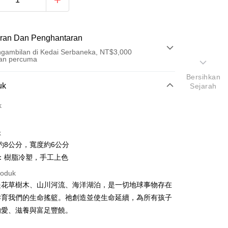
ran Dan Penghantaran
gambilan di Kedai Serbaneka, NT$3,000
an percuma
Bersihkan
Pembayaran
uk
Sejarah
t (Bayaran Penuh)
k
an di Kedai Serbaneka
k
約8公分，寬度約6公分
：樹脂冷塑，手工上色
roduk
是花草樹木、山川河流、海洋湖泊，是一切地球事物存在
t
孕育我們的生命搖籃。祂創造並使生命延續，為所有孩子
的愛、滋養與富足豐饒。
an ATM