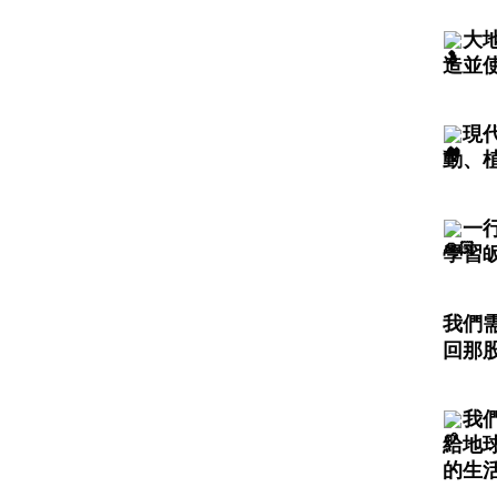
大
造並
現
動、
一
學習
我們
回那
我
給地
的生