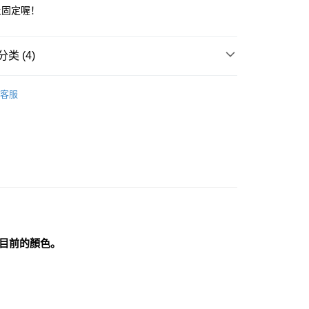
土固定喔！
付款
类 (4)
0，满NT$3,000(含以上)免运费
付款
黑茶灰色系礦石-海底輪/防護/避邪/排除負能量
紅木黑
客服
ny Obsidia
0，满NT$3,000(含以上)免运费
黑茶灰色系礦石-海底輪/防護/避邪/排除負能量
黑曜石
幫您送（台灣）
0，满NT$3,000(含以上)免运费
特輯👻
個人隨身避邪飾品/物品
送（離島）
/晶球/寶石樹/金字塔/雕件
天使/獨角獸/骷髏頭/其他
0，满NT$3,000(含以上)免运费
市自取
目前的顏色。