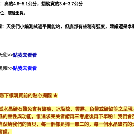
：高約4.8~5.1公分，翅膀寬約3.4~3.7公分
一位，隨緣出貨。
醒：天使們小編測試過平面能站，但底部有些稍有弧度，建議還是拿
天使>>
點我去看看
黑曜>>
點我去看看
給您下標購買前的貼心提醒 ★
*天然水晶礦石難免會有礦痕、冰裂紋、雲霧、色帶或礦缺等之呈
晶的靈性與功能，惟追求完美者請再三考慮後再下單喲！我們會
自然給我們的寶貝，每一個都是獨一無二的，每一個水晶礦石的
考慮。