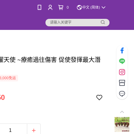
0
中文 (简体)
曜天使 ~療癒過往傷害 促使發揮最大潛
3,000免运
50