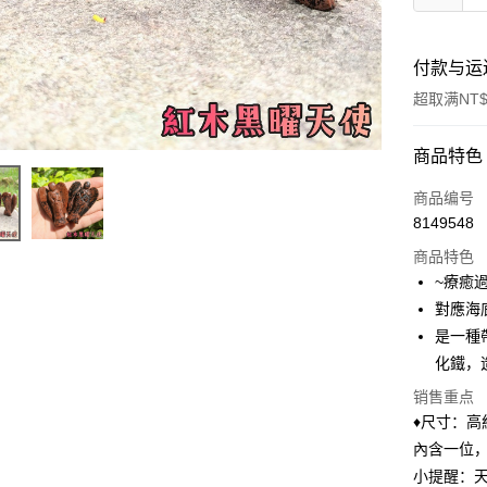
付款与运
超取满NT$
付款方式
商品特色
信用卡一
商品编号
8149548
超商取货
商品特色
LINE Pay
~療癒
對應海
Apple Pay
是一種
街口支付
化鐵，
悠遊付
销售重点
♦️尺寸：高
ATM付款
內含一位
小提醒：