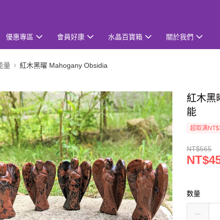
優惠專區
會員好康
水晶百寶箱
關於我們
能量
紅木黑曜 Mahogany Obsidia
紅木黑
能
超取满NT$
NT$565
NT$4
数量