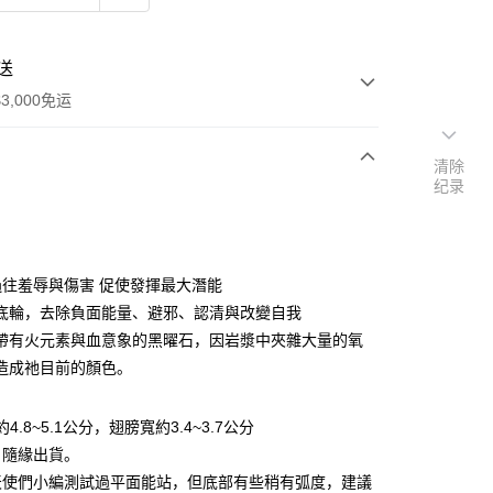
送
3,000免运
清除
纪录
次付款
付款
過往羞辱與傷害 促使發揮最大潛能
底輪，去除負面能量、避邪、認清與改變自我
帶有火元素與血意象的黑曜石，因岩漿中夾雜大量的氧
造成祂目前的顏色。
約4.8~5.1公分，翅膀寬約3.4~3.7公分
，隨緣出貨。
天使們小編測試過平面能站，但底部有些稍有弧度，建議