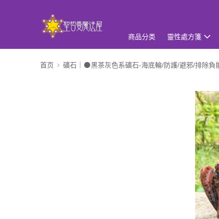
商品分类
靈性處方箋
首页
礦石｜🌑黑茶灰色系礦石-海底輪/防護/避邪/排除負