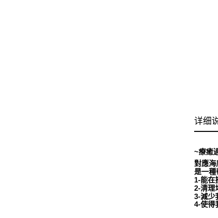
详细
~療癒
對應海
是一種
1-能
2-清
3-減
4-使