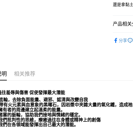
還是拿黏
运送方式
全家取貨
产品相关分
每笔NT$8
7-11取貨
礦石｜🌑
分享
曜 Mahoga
每笔NT$8
礦石｜🌑
賣家宅配
Obsidian
每笔NT$8
👻趨吉避凶
说明
相关推荐
郵局幫你
礦石｜晶洞
每笔NT$8
雕件
過往羞辱與傷害 促使發揮最大潛能
付款後門
底輪，去除負面能量、避邪、認清與改變自我
免运费
帶有火元素與血意象的黑曜石，因岩漿中夾雜大量的氧化鐵，造成祂
在擁有者的周邊建立起溫柔的能量。
理堵塞的脈輪，協助我們接地與情緒的穩定。
少我們批判性的思維，療癒過往在身體或精神上的創傷
得我們在各領域能發揮出自己最大的潛能。