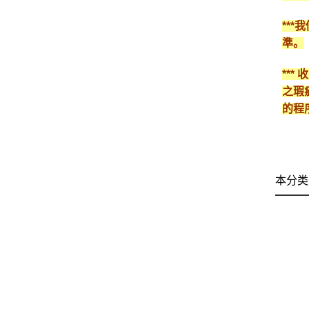
**
準。
**
之瑕
的程
本分类