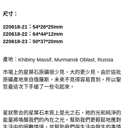
郵局幫你送（離島）
尺寸：
每筆NT$80，滿NT$3,000(含以上)免運費
付款後門市自取
220618-21：54*26*25mm

免運費
220618-22：64*44*12mm

220618-23：50*37*20mm
產地：
Khibiny Massif, Murmansk Oblast, Russia
市場上的星葉石原礦很少見，大的更少見，由於這批
原礦產地來自俄羅斯，未來不見得容易買到，所以聖
哲曼這次下手搶了一些屯起來。
星狀聚合的星葉石本質上是光之石，祂的光和純淨的
能量將喚醒我們的內在之光。幫助我們更輕鬆地應對
生活中的困難情境，並幫助我們與生活中發生的事情