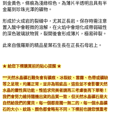
到金黃色，條痕為淺綠棕色。為薄片半透明且具有半
金屬到珍珠光澤的礦物。
形成於火成岩的裂縫中，尤其正長岩。保存時需注意
置入酸中會輕微的溶解，在火焰中會熔化成帶弱磁性
的深色玻璃狀物質，裂開後會形成薄片，極易碎裂。
此來自俄羅斯的精品星葉石生長在正長石母岩上。
★ 給您下標購買前的貼心提醒 ★
***天然水晶礦石難免會有礦痕、冰裂紋、雲霧、色帶或礦缺
等之呈現，均屬正常，並非為瑕疵品，這些並不會影響天然
水晶的靈性與功能，惟追求完美者請再三考慮後再下單喲！
我們會努力維持隨機出貨的品質一致，但天然水晶礦石是大
自然給我們的寶貝，每一個都是獨一無二的，每一個水晶礦
石的大小、紋路、顏色都會略有不同，下標前也請您慎重考