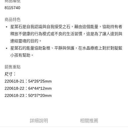
商品編號
超商取貨付款
8115740
LINE Pay
商品特色
Apple Pay
星葉石是自我認識與自我接受之石，藉由這個能量，協助持有者
釋放不健康的行為模式或不良的生活習慣，這是為了讓人達到與
街口支付
連結靈魂的目的。
悠遊付
星葉石的能量協助紮根、平靜與保護，在水晶療癒上對於對靛藍
小孩有幫助。
ATM付款
銷售重點
運送方式
尺寸：
全家取貨付款
220618-21：54*26*25mm
每筆NT$80，滿NT$3,000(含以上)免運費
220618-22：64*44*12mm
220618-23：50*37*20mm
7-11取貨付款
每筆NT$80，滿NT$3,000(含以上)免運費
賣家宅配幫您送（台灣）
詳細說明
相關推薦
每筆NT$80，滿NT$3,000(含以上)免運費