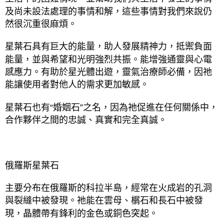
及尚未設法處理的事情和解，這些事情對我們來說仍
然很沉重很麻煩。
星葉石具有巨大的能量，助人發展精神力，抵禦負面
能量，並與希望和光明強烈共振。能增強通靈與心電
感應力。有助於星光體出遊，靈氣治療師必備，因祂
能讓使用者對他人的需求更加敏感。
星葉石也有
“
婚姻石
”
之名，因為祂促進在任何關係中，
合作夥伴之間的忠誠、真實和完全真誠。
俄羅斯星葉石
主要分布在俄羅斯的科拉半島，經常在火成岩的孔洞
與裂縫中被發現。祂能在雲母、榍石和長石中被發
現，晶體帶有鋒利的金色或銅色突起。