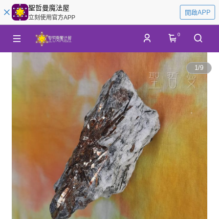
聖哲曼魔法屋
開啟APP
立刻使用官方APP
0
1
/
9