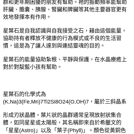
群和更年期困擾的朋友有幫助。祂的振動頻率能幫助
肝臟、膽囊、胰腺、腎臟和脾臟等其他主要器官更有
效地發揮本有作用。
星葉石是自我認識與自我接受之石，藉由這個能量，
協助持有者釋放不健康的行為模式或不良的生活習
慣，這是為了讓人達到與連結靈魂的目的。
星葉石的能量協助紮根、平靜與保護，在水晶療癒上
對於對靛藍小孩有幫助。
星葉石的化學式為
(K,Na)3(Fe,Mn)7Ti2Si8O24(O,OH)7
，屬於三斜晶系
形成刃狀晶體，葉片狀的晶群通常呈現放射狀集合
體，如同星星或太陽般，其名稱即來自於希臘文的
「星星
(Astro)
」以及「葉子
(Phyll)
」。顏色從黃銅色