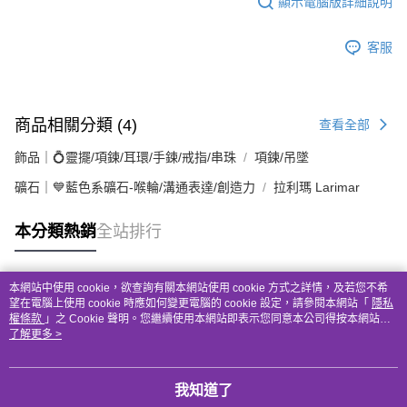
顯示電腦版詳細說明
客服
商品相關分類 (4)
查看全部
飾品｜💍靈擺/項鍊/耳環/手鍊/戒指/串珠
項鍊/吊墜
礦石｜💙藍色系礦石-喉輪/溝通表達/創造力
拉利瑪 Larimar
本分類熱銷
全站排行
本網站中使用 cookie，欲查詢有關本網站使用 cookie 方式之詳情，及若您不希
熱門標籤
望在電腦上使用 cookie 時應如何變更電腦的 cookie 設定，請參閱本網站「
隱私
權條款
」之 Cookie 聲明。您繼續使用本網站即表示您同意本公司得按本網站使
用條款之 Cookie 聲明使用 cookie。
了解更多 >
我知道了