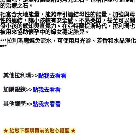
於當地，是亞特蘭提斯的月光之石，也稱作亞特蘭提斯
的治療之石。
祂富含大地能量，能夠牽引連結母性的能量、加強與母
性的連結，讓小孩較有安全感、不易哭鬧，甚至可以開
發小孩的感知與直覺力。在亞特蘭提斯時代，拉利瑪也
被用來協助懷孕中的婦女穩定胎兒。
***拉利瑪應避免流水，可使用月光浴、芳香和水晶淨化
***
其他拉利瑪>>
點我去看看
加購銀鍊>>
點我去看看
其他銀墜>>
點我去看看
★ 給您下標購買前的貼心提醒 ★