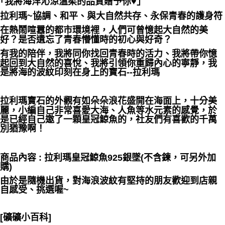
｢我將海洋沁涼溫柔的品質贈予你♥｣
拉利瑪~協調、和平、與大自然共存、永保青春的護身符
付款後門市自取
在熱鬧喧囂的都市環境裡，人們可曾憶起大自然的美
免運費
好？是否遺忘了青春懵懂時的初心與好奇？
有我的陪伴，我將同你找回青春時的活力、我將帶你憶
起回到大自然的喜悅、我將引領你重歸內心的寧靜，我
是將海的波紋印刻在身上的寶石--拉利瑪
拉利瑪寶石的外觀有如朵朵浪花盛開在海面上，十分美
麗，小編自己非常喜愛大海、人魚等水元素的感覺，於
是已經自己邀了一顆皇冠鯨魚的，社友們有喜歡的千萬
別猶豫啊！
商品內容 : 拉利瑪皇冠鯨魚925銀墜(不含鍊，可另外加
購)
由於是隨機出貨，對海浪波紋有堅持的朋友歡迎到店親
自感受、挑選喔~
[礦礦小百科]