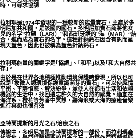
時，可尋求協調
拉利瑪是1974年發現的一種較新的能量寶石，主產於多
明尼加共和國，是該國的國石。多明尼加寶石商將他女
兒的名字”拉麗（LARI）”和西班牙語的”海（MAR）“結
合，進而成為寶石的名字。這種針鈉鈣石因含有釩而呈
現天藍色，因此也被稱為藍色針鈉鈣石。
拉利瑪能量的關鍵字是｢協調｣、｢和平｣以及｢和大自然共
存｣。
由於是在世界各地積極推動環境保護時發現，所以也可
說是｢象徵人類環境保護意識萌芽的寶石｣。可以使感情
平衡、平靜憤怒、解決紛爭，並使人在都市生活和依賴
機器的生活中，找回遺忘許久的大自然的感覺。適宜在
海洋系、橙花等芳香中冥想，聽海浪或大海的療癒音樂
進行冥想也很有效
亞特蘭提斯的月光之石/治療之石
傳說中，多明尼加是亞特蘭提斯的一部份，而拉利瑪產