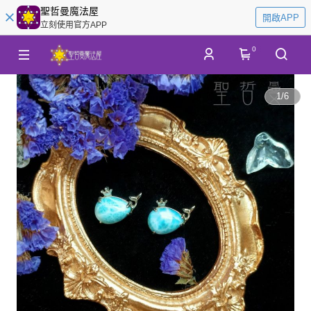
聖哲曼魔法屋
開啟APP
立刻使用官方APP
0
1
/
6