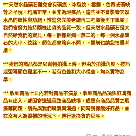
***天然水晶礦石難免會有礦痕、冰裂紋、雲霧、色帶或礦缺
等之呈現，均屬正常，並非為瑕疵品，這些並不會影響天然
水晶的靈性與功能，惟追求完美者請再三考慮後再下單喲！
我們會努力維持隨機出貨的品質一致，但天然水晶礦石是大
自然給我們的寶貝，每一個都是獨一無二的，每一個水晶礦
石的大小、紋路、顏色都會略有不同，下標前也請您慎重考
慮。
***我們的商品都是以實物拍攝上傳，但由於拍攝角度、技巧
或螢幕顯色程度不一，若有色差和大小視差，均以實物為
準。
*** 收到商品七日內若對商品不滿意，收到商品品項與訂購商
品有出入，或因寄送過程致商品缺損，或是有商品品質之瑕
疵等問題，請先與我們聯繫與溝通，同時請保護好商品，並
在沒有人為毀損的情況下，進行退換貨的程序。