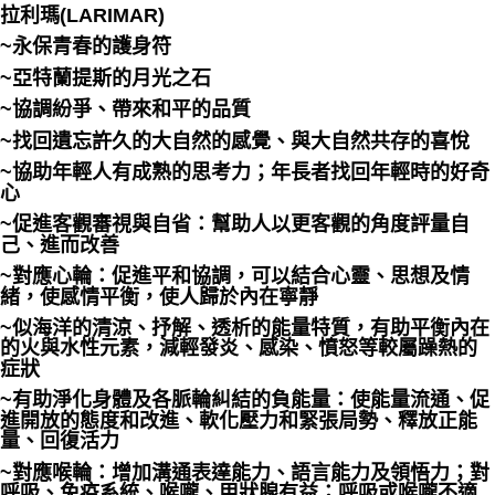
拉利瑪(LARIMAR)
~永保青春的護身符
~亞特蘭提斯的月光之石
~協調紛爭、帶來和平的品質
~找回遺忘許久的大自然的感覺、與大自然共存的喜悅
~協助年輕人有成熟的思考力；年長者找回年輕時的好奇
心
~促進客觀審視與自省：幫助人以更客觀的角度評量自
己、進而改善
~對應心輪：促進平和協調，可以結合心靈、思想及情
緒，使感情平衡，使人歸於內在寧靜
~似海洋的清涼、抒解、透析的能量特質，有助平衡內在
的火與水性元素，減輕發炎、感染、憤怒等較屬躁熱的
症狀
~有助淨化身體及各脈輪糾結的負能量：使能量流通、促
進開放的態度和改進、軟化壓力和緊張局勢、釋放正能
量、回復活力
~對應喉輪：增加溝通表達能力、語言能力及領悟力；對
呼吸、免疫系統、喉嚨、甲狀腺有益；呼吸或喉嚨不適