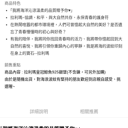
商品特色
Apple Pay
｢我將海洋沁涼溫柔的品質贈予你♥｣
拉利瑪~協調、和平、與大自然共存、永保青春的護身符
街口支付
在熱鬧喧囂的都市環境裡，人們可曾憶起大自然的美好？是否遺
悠遊付
忘了青春懵懂時的初心與好奇？
有我的陪伴，我將同你找回青春時的活力、我將帶你憶起回到大
ATM付款
自然的喜悅、我將引領你重歸內心的寧靜，我是將海的波紋印刻
在身上的寶石--拉利瑪
運送方式
全家取貨付款
銷售重點
每筆NT$80，滿NT$3,000(含以上)免運費
商品內容 : 拉利瑪皇冠鯨魚925銀墜(不含鍊，可另外加購)
由於是隨機出貨，對海浪波紋有堅持的朋友歡迎到店親自感受、挑
7-11取貨付款
選喔~
每筆NT$80，滿NT$3,000(含以上)免運費
賣家宅配幫您送（台灣）
每筆NT$80，滿NT$3,000(含以上)免運費
詳細說明
相關推薦
郵局幫你送（離島）
每筆NT$80，滿NT$3,000(含以上)免運費