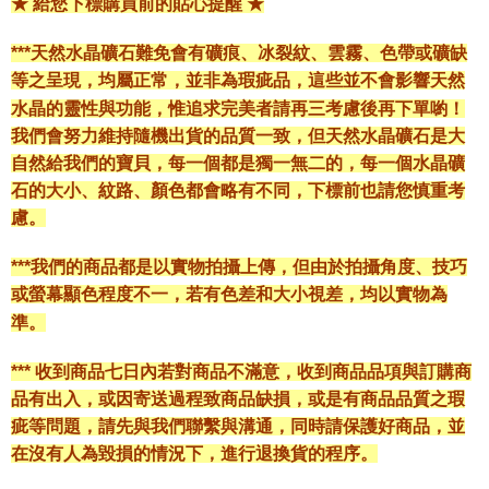
★ 給您下標購買前的貼心提醒 ★
***天然水晶礦石難免會有礦痕、冰裂紋、雲霧、色帶或礦缺
等之呈現，均屬正常，並非為瑕疵品，這些並不會影響天然
水晶的靈性與功能，惟追求完美者請再三考慮後再下單喲！
我們會努力維持隨機出貨的品質一致，但天然水晶礦石是大
自然給我們的寶貝，每一個都是獨一無二的，每一個水晶礦
石的大小、紋路、顏色都會略有不同，下標前也請您慎重考
慮。
***我們的商品都是以實物拍攝上傳，但由於拍攝角度、技巧
或螢幕顯色程度不一，若有色差和大小視差，均以實物為
準。
*** 收到商品七日內若對商品不滿意，收到商品品項與訂購商
品有出入，或因寄送過程致商品缺損，或是有商品品質之瑕
疵等問題，請先與我們聯繫與溝通，同時請保護好商品，並
在沒有人為毀損的情況下，進行退換貨的程序。