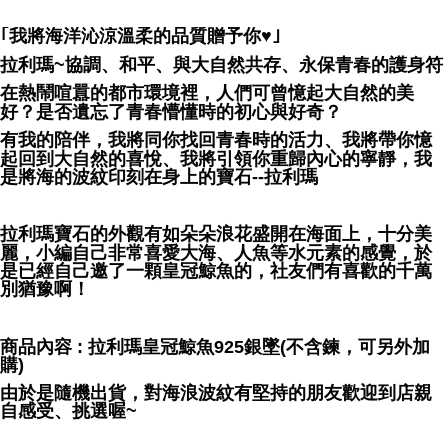
NT$80/pesanan | Penghantaran percuma untuk pesanan
NT$3,000 atau lebih
｢我將海洋沁涼溫柔的品質贈予你♥｣
拉利瑪~協調、和平、與大自然共存、永保青春的護身符
郵局幫你送（離島）
在熱鬧喧囂的都市環境裡，人們可曾憶起大自然的美
NT$80/pesanan | Penghantaran percuma untuk pesanan
好？是否遺忘了青春懵懂時的初心與好奇？
NT$3,000 atau lebih
有我的陪伴，我將同你找回青春時的活力、我將帶你憶
起回到大自然的喜悅、我將引領你重歸內心的寧靜，我
付款後門市自取
是將海的波紋印刻在身上的寶石--拉利瑪
Penghantaran percuma
拉利瑪寶石的外觀有如朵朵浪花盛開在海面上，十分美
麗，小編自己非常喜愛大海、人魚等水元素的感覺，於
是已經自己邀了一顆皇冠鯨魚的，社友們有喜歡的千萬
別猶豫啊！
商品內容 : 拉利瑪皇冠鯨魚925銀墜(不含鍊，可另外加
購)
由於是隨機出貨，對海浪波紋有堅持的朋友歡迎到店親
自感受、挑選喔~