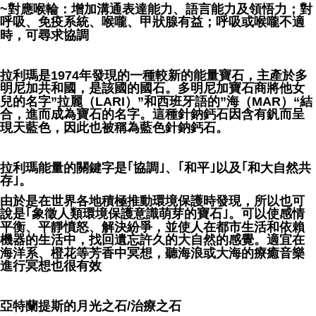
~對應喉輪：增加溝通表達能力、語言能力及領悟力；對
呼吸、免疫系統、喉嚨、甲狀腺有益；呼吸或喉嚨不適
時，可尋求協調
拉利瑪是1974年發現的一種較新的能量寶石，主產於多
明尼加共和國，是該國的國石。多明尼加寶石商將他女
兒的名字”拉麗（LARI）”和西班牙語的”海（MAR）“結
合，進而成為寶石的名字。這種針鈉鈣石因含有釩而呈
現天藍色，因此也被稱為藍色針鈉鈣石。
拉利瑪能量的關鍵字是｢協調｣、｢和平｣以及｢和大自然共
存｣。
由於是在世界各地積極推動環境保護時發現，所以也可
說是｢象徵人類環境保護意識萌芽的寶石｣。可以使感情
平衡、平靜憤怒、解決紛爭，並使人在都市生活和依賴
機器的生活中，找回遺忘許久的大自然的感覺。適宜在
海洋系、橙花等芳香中冥想，聽海浪或大海的療癒音樂
進行冥想也很有效
亞特蘭提斯的月光之石/治療之石