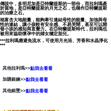
傳說中，多明尼加是亞特蘭提斯的一部份，而拉利瑪產
於當地，是亞特蘭提斯的月光之石，也稱作亞特蘭提斯
的治療之石。
祂富含大地能量，能夠牽引連結母性的能量、加強與母
性的連結，讓小孩較有安全感、不易哭鬧，甚至可以開
發小孩的感知與直覺力。在亞特蘭提斯時代，拉利瑪也
被用來協助懷孕中的婦女穩定胎兒。
***拉利瑪應避免流水，可使用月光浴、芳香和水晶淨化
***
其他拉利瑪>>
點我去看看
加購銀鍊>>
點我去看看
其他銀墜>>
點我去看看