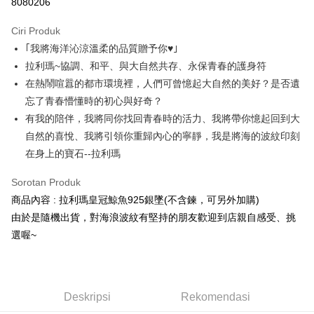
8080206
LINE Pay
Ciri Produk
Apple Pay
｢我將海洋沁涼溫柔的品質贈予你♥｣
拉利瑪~協調、和平、與大自然共存、永保青春的護身符
JKOPAY
在熱鬧喧囂的都市環境裡，人們可曾憶起大自然的美好？是否遺
Easy Wallet
忘了青春懵懂時的初心與好奇？
有我的陪伴，我將同你找回青春時的活力、我將帶你憶起回到大
Pemindahan ATM
自然的喜悅、我將引領你重歸內心的寧靜，我是將海的波紋印刻
Pilihan Penghantaran
在身上的寶石--拉利瑪
全家取貨付款
Sorotan Produk
NT$80/pesanan | Penghantaran percuma untuk pesanan
商品內容 : 拉利瑪皇冠鯨魚925銀墜(不含鍊，可另外加購)
NT$3,000 atau lebih
由於是隨機出貨，對海浪波紋有堅持的朋友歡迎到店親自感受、挑
選喔~
7-11取貨付款
NT$80/pesanan | Penghantaran percuma untuk pesanan
NT$3,000 atau lebih
Deskripsi
Rekomendasi
賣家宅配幫您送（台灣）