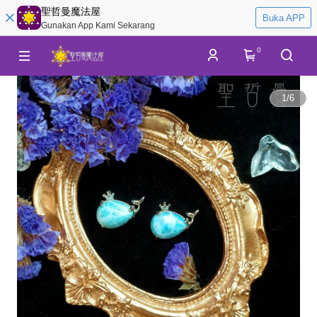
聖哲曼魔法屋
Buka APP
Gunakan App Kami Sekarang
0
1
/
6