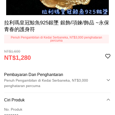
拉利瑪皇冠鯨魚925銀墜 銀飾/項鍊/飾品 ~永保
青春的護身符
Penuh Pengambilan di Kedai Serbaneka, NT$3,000 penghataran
percuma
NT$1,600
NT$1,280
Pembayaran Dan Penghantaran
Penuh Pengambilan di Kedai Serbaneka, NT$3,000
penghataran percuma
Kaedah Pembayaran
Ciri Produk
Kad Kredit (Bayaran Penuh)
No. Produk
Pengambilan di Kedai Serbaneka