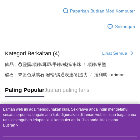
Paparkan Butiran Mod Komputer
Sokongan
Kategori Berkaitan (4)
Lihat Semua
飾品｜💍靈擺/項鍊/耳環/手鍊/戒指/串珠
項鍊/吊墜
礦石｜💙藍色系礦石-喉輪/溝通表達/創造力
拉利瑪 Larimar
Paling Popular
Jualan paling laris
Laman web ini ada menggunakan kuki. Sekiranya anda ingin mengetahui
Tag Popular
secara terperinci bagaimana kuki digunakan di laman web ini, dan bagaimana
untuk mengubah tetapan kuki komputer anda. Jika anda tidak mahu
menggunakan kuki di komputer anda, sila rujuk penerangan mengenai kuki.
Butiran >
Dasar Privasi
Laman web ini ada menggunakan kuki. Sekiranya anda ingin
mengetahui secara terperinci bagaimana kuki digunakan di laman web ini,