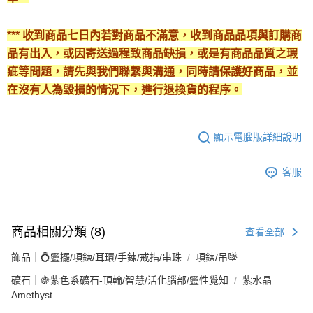
*** 收到商品七日內若對商品不滿意，收到商品品項與訂購商
品有出入，或因寄送過程致商品缺損，或是有商品品質之瑕
疵等問題，請先與我們聯繫與溝通，同時請保護好商品，並
在沒有人為毀損的情況下，進行退換貨的程序。
顯示電腦版詳細說明
客服
商品相關分類 (8)
查看全部
飾品｜💍靈擺/項鍊/耳環/手鍊/戒指/串珠
項鍊/吊墜
礦石｜🍇紫色系礦石-頂輪/智慧/活化腦部/靈性覺知
紫水晶
Amethyst