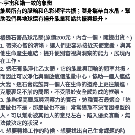
~宇宙和諧一致的象徵
能與所有的脈輪和色彩頻率共振；隨身攜帶白水晶，幫
助我們與地球還有揚升能量和諧共振與提升。
(原價200元，內含一個，隨機出貨。)
橘透石膏晶球吊墜
1. 帶來心智的清晰，讓人們更容易接近天使意識，與其
他生命產生連結，提升便別審視與洞察的能力，展現內
在工作。
2. 透石膏能淨化乙太體，它的能量與頂輪的頻率共振，
而因此可以淨化與開啟這個能量中心，協助一個人連結
大我。透石膏能鼓舞一個人在生命的道路上更往前進，
克服裹足不前的問題，不受限於安全感造成的框架。
3. 能夠提高靈感與洞察力的寶石，這種寶石最適合「這
麼做也不是，那麼做也不是」常常猶豫不決而困擾型的
人。可以幫助被其他人的意見左右、陷入優柔寡斷，無
法做決定的狀況。
4. 想要轉換工作的時候、想要找出自己生命課題的時