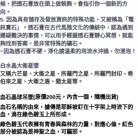
候，把透石膏放在頭上做裝飾，會指引你一個新的方
向。
5. 因為具有儲存及發放資訊的特殊功能，又被稱為「電
訊寶石」。透石膏在古代馬雅文化的傳統中，認為遇到
遲疑難決的事情，可以用手輕握透石膏靜心冥想，就能
夠找到答案，是非常特殊的礦石。
~因為透石膏不硬，淨化請溫柔的用流水沖過，勿浸泡！
白水晶大衛星墜
又稱六芒星、大衛之星、所羅門之星、所羅門封印、希
伯來之星、大衛之盾、猶太星等。
(原價200元，內含一個，隨機出貨)
血石晶球吊墜
血石名稱的由來，據傳是耶穌被釘在十字架上時流下的
血，滴在綠色碧玉上所形成。
綠色碧玉代表擁有青春與森林的力量，對應心倫。紅色
部分被認為是神聖之血，可驅邪。