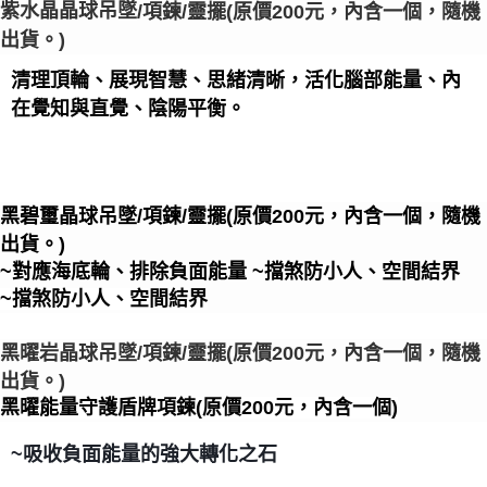
紫水晶晶球吊墜
/項鍊/靈擺
(原價200元，內含一個，隨機
郵局幫你送（離島）
出貨。)
每筆NT$80，滿NT$3,000(含以上)免運費
清理頂輪、展現智慧、思緒清晰，活化腦部能量、內
付款後門市自取
在覺知與直覺、陰陽平衡。
免運費
黑碧璽晶球吊墜/項鍊/靈擺
(原價200元，內含一個，隨機
出貨。)
~對應海底輪、排除負面能量
~擋煞防小人、空間結界
~擋煞防小人、空間結界
黑曜岩晶球吊墜/項鍊/靈擺
(原價200元，內含一個，隨機
出貨。)
黑曜能量守護盾牌項鍊(原價200元，內含一個)
~吸收負面能量的強大轉化之石