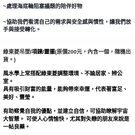
~處理海底輪阻塞議題的陪伴好物
~協助我們看清自己的需求與安全感與慣性，讓我們放
手與接受轉化。
(原價200元，內含一個，隨機出
墜
/項鍊/靈擺
綠東菱吊
貨。)
風水學上常搭配綠東菱調整環境、不論居家、辨公
室。
具有吸引財富的能量，能夠帶來幸運，代表著富足、
美好、豐瑩。
有助察覺自我的優點，並建立自信，可協助瞭解宇宙
大智慧。 可使人心情愉快，尤其對失戀的朋友來說是
一帖良藥。