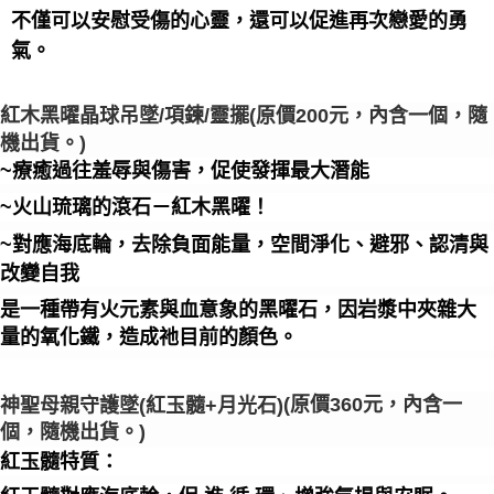
不僅可以安慰受傷的心靈，還可以促進再次戀愛的勇
氣。
紅木黑曜晶球吊墜
/項鍊/靈擺
(原價200元，內含一個，隨
機出貨。)
~療癒過往羞辱與傷害，促使發揮最大潛能
~火山琉璃的滾石－紅木黑曜！
~對應海底輪，去除負面能量，空間淨化、避邪、認清與
改變自我
是一種帶有火元素與血意象的黑曜石，因岩漿中夾雜大
量的氧化鐵，造成祂目前的顏色。
(原價360元，內含一
神聖母親守護墜(紅玉髓+月光石)
個，隨機出貨。)
紅玉髓特質：