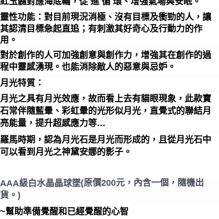
紅玉髓對應海底輪，促 進 循 環、增強氣場與安眠。
靈性功能：對目前現況消極、沒有目標及衝勁的人，讓
其認清目標急起直追；有刺激其好奇心及行動力的作
用。
對於創作的人可加強創意與創作力，增強其在創作的過
程中靈感湧現。也能消除敵人的惡意與忌妒。
月光特質：
月光之具有月光效應，故而看上去有貓眼現象，此款寶
石常伴隨藍暈、彩虹暈的光形似月光，直覺式的聯結月
亮能量，提升超感應力等…
羅馬時期，認為月光石是月光而形成的，且從月光石中
可以看到月光之神黛安娜的影子。
(原價200元，內含一個，隨機出
AAA級白水晶晶球墜
貨。)
~幫助準備覺醒和已經覺醒的心智