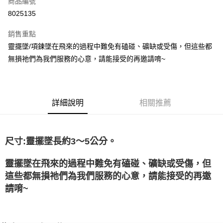
商品編號
超商取貨付款
8025135
LINE Pay
銷售重點
Apple Pay
靈擺墜/項鍊墜在飛來的過程中難免有磕碰、礦缺或受傷，但這些都
無損祂們為我們服務的心意，請能接受的再邀請唷~
街口支付
悠遊付
ATM付款
詳細說明
相關推薦
運送方式
全家取貨付款
尺寸:靈擺墜長約3～5公分。
每筆NT$80，滿NT$3,000(含以上)免運費
靈擺墜在飛來的過程中難免有磕碰、礦缺或受傷，但
7-11取貨付款
這些都無損祂們為我們服務的心意，請能接受的再邀
每筆NT$80，滿NT$3,000(含以上)免運費
請唷~
賣家宅配幫您送（台灣）
每筆NT$80，滿NT$3,000(含以上)免運費