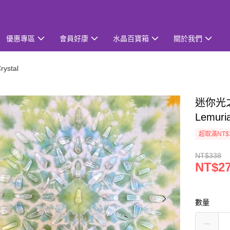
優惠專區
會員好康
水晶百寶箱
關於我們
ystal
迷你光
Lemuri
超取滿NT$
NT$338
NT$2
數量