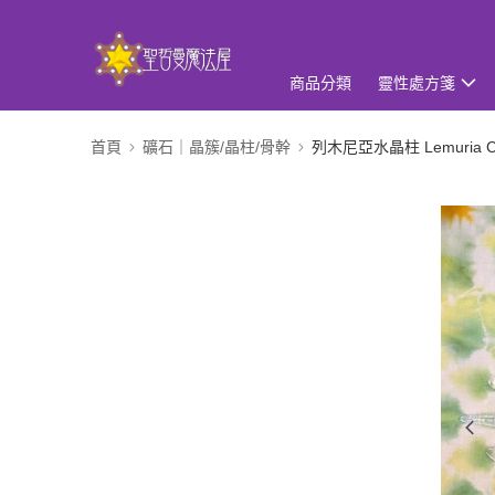
商品分類
靈性處方箋
首頁
礦石｜晶簇/晶柱/骨幹
列木尼亞水晶柱 Lemuria Cr