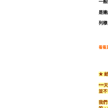
一般
是連
列穆
看看
★ 
**
並不
我們