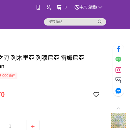
0
中文 (繁體)
之刃 列木里亞 列穆尼亞 雷姆尼亞
an
3,000免運
70