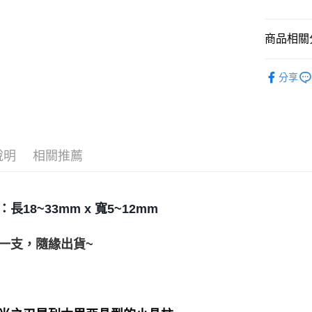
運送方式
全家取貨
商品相關分
每筆NT$8
礦石｜晶簇
分享
7-11取貨
礦石｜晶簇
每筆NT$8
礦石｜💎
Rock Cryst
賣家宅配
每筆NT$8
礦石｜晶簇
說明
相關推薦
郵局幫你
每筆NT$8
長18~33mm x 寬5~12mm
付款後門
免運費
一支，隨緣出貨~