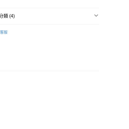
付款
類 (4)
0，滿NT$3,000(含以上)免運費
/晶柱/骨幹
列木尼亞水晶柱 Lemuria Crystal
客服
付款
/晶柱/骨幹
500元以下實惠專區
0，滿NT$3,000(含以上)免運費
透明/白色系礦石-第八脈輪/所有脈輪/洞察/平衡
白水晶
al
幫您送（台灣）
0，滿NT$3,000(含以上)免運費
/晶柱/骨幹
白水晶柱 Rock Crystal
送（離島）
0，滿NT$3,000(含以上)免運費
市自取