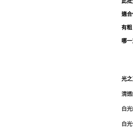
此批
適合
有粗
哪一
光之
清透
白光
白光