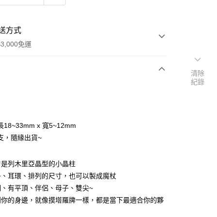
送方式
3,000免運
清除
紀錄
次付款
付款
18~33mm x 寬5~12mm
支，隨緣出貨~
刃是列木里亞晶型的小晶柱
子、耳環、排列的尺寸，也可以製成魔杖
細、有平頂、伴侶、母子、雙尖~
到你的身邊，就像摸塔羅牌一樣，都是當下最適合你的夥