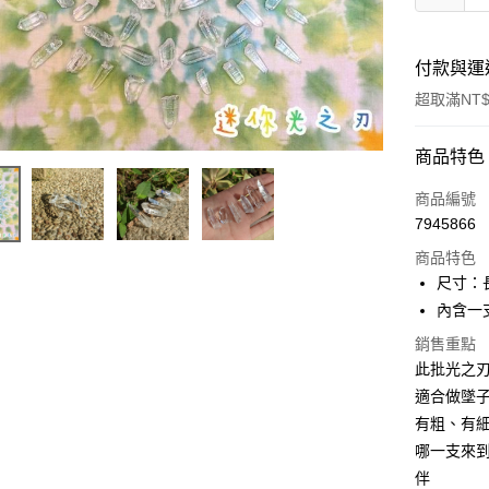
付款與運
超取滿NT$
付款方式
商品特色
信用卡一
商品編號
7945866
超商取貨
商品特色
LINE Pay
尺寸：長
內含一
Apple Pay
銷售重點
街口支付
此批光之
適合做墜
悠遊付
有粗、有
ATM付款
哪一支來
伴