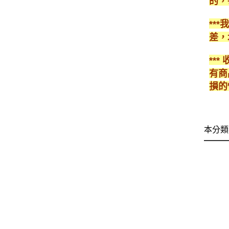
的，
**
差，
**
有商
損的
本分類