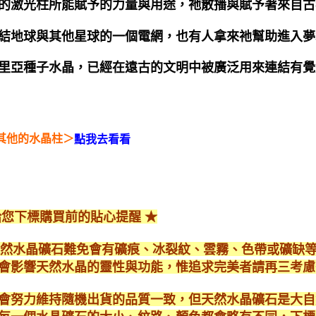
的激光柱所能賦予的力量與用途，祂散播與賦予著來自古
結地球與其他星球的一個電網，也有人拿來祂幫助進入夢
里亞種子水晶，已經在遠古的文明中被廣泛用來連結有覺
其他的水晶柱＞
點我去看看
給您下標購買前的貼心提醒 ★
*天然水晶礦石難免會有礦痕、冰裂紋、雲霧、色帶或礦缺
會影響天然水晶的靈性與功能，惟追求完美者請再三考慮
會努力維持隨機出貨的品質一致，但天然水晶礦石是大自