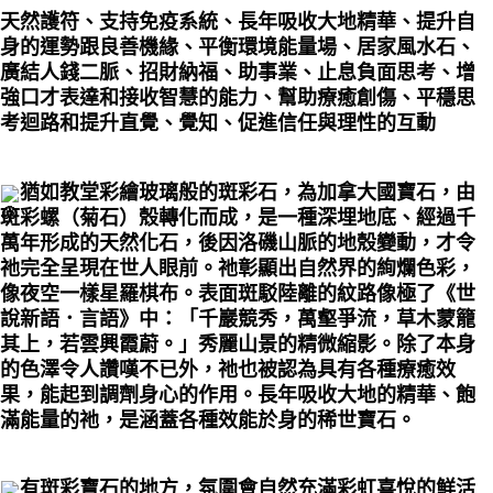
天然護符、支持免疫系統、長年吸收大地精華、提升自
身的運勢跟良善機緣、平衡環境能量場、居家風水石、
廣結人錢二脈、招財納福、助事業、止息負面思考、增
強口才表達和接收智慧的能力、幫助療癒創傷、平穩思
考迴路和提升直覺、覺知、促進信任與理性的互動
猶如教堂彩繪玻璃般的斑彩石，為加拿大國寶石，由
斑彩螺（菊石）殼轉化而成，是一種深埋地底、經過千
萬年形成的天然化石，後因洛磯山脈的地殼變動，才令
祂完全呈現在世人眼前。祂彰顯出自然界的絢爛色彩，
像夜空一樣星羅棋布。表面斑駁陸離的紋路像極了《世
說新語．言語》中：「千巖競秀，萬壑爭流，草木蒙籠
其上，若雲興霞蔚。」秀麗山景的精微縮影。除了本身
的色澤令人讚嘆不已外，祂也被認為具有各種療癒效
果，能起到調劑身心的作用。長年吸收大地的精華、飽
滿能量的祂，是涵蓋各種效能於身的稀世寶石。
有斑彩寶石的地方，氛圍會自然充滿彩虹喜悅的鮮活