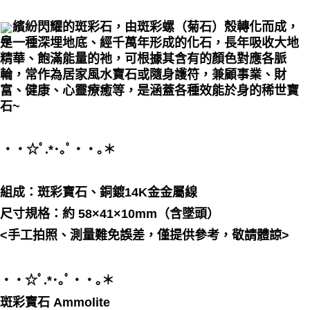
每筆NT$80，滿NT$3,000(含以上)免運費
繽紛閃耀的斑彩石，由斑彩螺（菊石）殼轉化而成，
付款後門市自取
是一種深埋地底、經千萬年形成的化石，長年吸收大地
精華、飽滿能量的祂，可根據其含有的顏色對應各脈
免運費
輪，常作為居家風水寶石或隨身護符，兼顧事業、財
富、健康、心靈療癒等，是涵蓋各種效能於身的稀世寶
石~
・・☆ﾟ⁠.⁠*⁠･⁠｡ﾟ・・｡＊
組成：
斑彩寶石、銅鍍14K金金屬線
尺寸規格：
約 58×41×10mm（含墜頭）
<手工拍照、測量難免誤差，僅提供參考，敬請體諒>
・・☆ﾟ⁠.⁠*⁠･⁠｡ﾟ・・｡＊
斑彩寶石 Ammolite