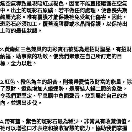
觸空氣導致呈現暗紅或褐色，因而不能直接曝露在空氣
中。出土的斑彩石原礦，若不做任何處理，便會喪失期
絢麗光彩。唯有
覆膜才能保護祂免受氧化傷害
。因此，
斑彩石必須加工，覆蓋滴膠層或水晶面保護，以保持出
土時的最佳狀態。
2.黃綠紅三色兼具的斑彩寶石被認為是招財聖品，有招財
納福、助事業的功效。使我們聚焦在自己所訂定的目
標，全力以赴。
3.紅色、橙色為主的組合，則攜帶愛情及財富的能量，除
了聚財、還能增加人緣運勢，是廣結人錢二脈的象徵。
令我們更堅定、平息腦中負面聲音，找到屬於自己的方
向，並邁出步伐。
4.帶有藍、紫色的斑彩石最為稀少，非常具有收藏價值。
祂可以增強口才表達和接收智慧的能力，協助我們掌握