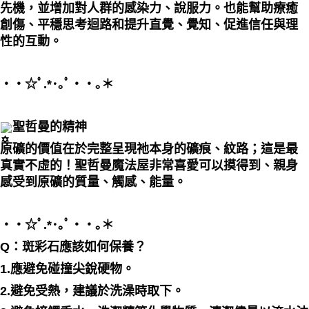
先機，並增加對人群的感染力、說服力。也能幫助療癒
創傷、平穩思考迴路和提升直覺、覺知、促進信任與理
性的互動。
・・☆ﾟ⁠.⁠*⁠･⁠｡ﾟ・・｡＊
聖哲曼的精神
原礦的價值在於完整呈現祂本身的礦痕、紋路；這是最
真實不虛的！聖哲曼魔法屋非常喜愛可以摸得到、親身
感受到原礦的質量、觸感、能量。
・・☆ﾟ⁠.⁠*⁠･⁠｡ﾟ・・｡＊
Q：斑彩石應該如何保養？
1.應避免碰撞尖銳硬物。
2.避免受熱，建議於洗澡時取下。