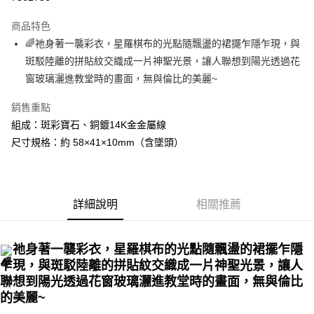
LINE Pay
商品特色
Apple Pay
🌈祂身著一襲彩衣，星羅棋布的光點隨飄盪的裙擺乍隱乍現，與
斑駁陸離的拼貼紋交織成一片神聖光景，讓人聯想到陽光透過花
街口支付
窗玻璃灑進教堂時的畫面，無與倫比的美麗~
悠遊付
銷售重點
ATM付款
組成：斑彩寶石、銅鍍14K金金屬線
尺寸規格：約 58×41×10mm（含墜頭）
運送方式
全家取貨付款
每筆NT$80，滿NT$3,000(含以上)免運費
詳細說明
相關推薦
7-11取貨付款
每筆NT$80，滿NT$3,000(含以上)免運費
祂身著一襲彩衣，星羅棋布的光點隨飄盪的裙擺乍隱
乍現，與斑駁陸離的拼貼紋交織成一片神聖光景，讓人
賣家宅配幫您送（台灣）
聯想到陽光透過花窗玻璃灑進教堂時的畫面，無與倫比
每筆NT$80，滿NT$3,000(含以上)免運費
的美麗~
郵局幫你送（離島）