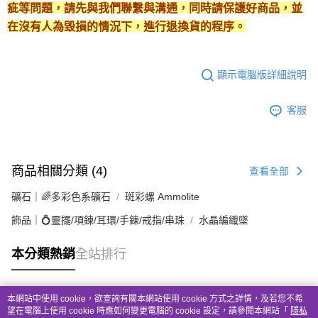
疵等問題，請先與我們聯繫與溝通，同時請保護好商品，並
在沒有人為毀損的情況下，進行退換貨的程序。
顯示電腦版詳細說明
客服
商品相關分類 (4)
查看全部
礦石｜🌈多彩色系礦石
斑彩螺 Ammolite
飾品｜💍靈擺/項鍊/耳環/手鍊/戒指/串珠
水晶編織墜
本分類熱銷
全站排行
本網站中使用 cookie，欲查詢有關本網站使用 cookie 方式之詳情，及若您不希
熱門標籤
望在電腦上使用 cookie 時應如何變更電腦的 cookie 設定，請參閱本網站「
隱私