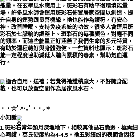
能量。在玄學風水應用上，斑彩石有助平衡環境能量
場，許多風水師會運用斑彩石佈置居家空間以創造、提
升自身的運勢跟良善機緣。祂也能作為護符，有安心
神、改善睡眠、支持免疫系統的功效。很多人會運用斑
彩石於七脈輪的調整上。斑彩石的每種顏色，對應不同
的頻率，而這些能量正好涵蓋了我們生命的多元特質，
有助於運程轉好與身體強健。一些資料也顯示：斑彩石
能一定程度協助減低人體內累積的毒素，幫助氣血運
行。
適合自用、送禮；若覺得祂體積龐大，不好隨身配
戴，也可以放置空間作為居家風水石。
・・☆ﾟ⁠.⁠*⁠･⁠｡ﾟ・・｡＊
小知識
1.斑彩石常年類月深埋地下，相較其他晶石脆弱、
極需細
心呵護
，莫氏硬度約為4-4.5。祂五彩繽紛的表面會因接