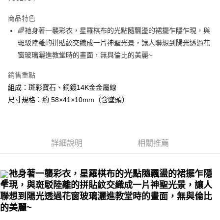
LINE Pay
商品特色
Apple Pay
🌈祂身著一襲彩衣，星羅棋布的光點隨飄盪的裙擺乍隱乍現，與
斑駁陸離的拼貼紋交織成一片神聖光景，讓人聯想到陽光透過花
街口支付
窗玻璃灑進教堂時的畫面，無與倫比的美麗~
悠遊付
銷售重點
ATM付款
組成：斑彩寶石、銅鍍14K金金屬線
尺寸規格：約 58×41×10mm（含墜頭）
運送方式
全家取貨付款
每筆NT$80，滿NT$3,000(含以上)免運費
詳細說明
相關推薦
7-11取貨付款
每筆NT$80，滿NT$3,000(含以上)免運費
祂身著一襲彩衣，星羅棋布的光點隨飄盪的裙擺乍隱
乍現，與斑駁陸離的拼貼紋交織成一片神聖光景，讓人
賣家宅配幫您送（台灣）
聯想到陽光透過花窗玻璃灑進教堂時的畫面，無與倫比
每筆NT$80，滿NT$3,000(含以上)免運費
的美麗~
郵局幫你送（離島）