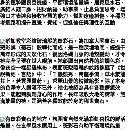
身的運勢跟良善機緣、平衡環境能量場、居家風水石、
廣結人錢二脈、招財納福、助事業、止息負面思考、增
強口才表達和接收智慧的能力、幫助療癒創傷、平穩思
考迴路和提升直覺、覺知、促進信任與理性的互動
猶如教堂彩繪玻璃般的斑彩石，為加拿大國寶石，由
斑彩螺（菊石）殼轉化而成，是一種深埋地底、經過千
萬年形成的天然化石，後因洛磯山脈的地殼變動，才令
祂完全呈現在世人眼前。祂彰顯出自然界的絢爛色彩，
像夜空一樣星羅棋布。表面斑駁陸離的紋路像極了《世
說新語．言語》中：「千巖競秀，萬壑爭流，草木蒙籠
其上，若雲興霞蔚。」秀麗山景的精微縮影。除了本身
的色澤令人讚嘆不已外，祂也被認為具有各種療癒效
果，能起到調劑身心的作用。長年吸收大地的精華、飽
滿能量的祂，是涵蓋各種效能於身的稀世寶石。
有斑彩寶石的地方，氛圍會自然充滿彩虹喜悅的鮮活
能量。在玄學風水應用上，斑彩石有助平衡環境能量