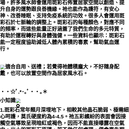
場，許多風水師會運用斑彩石佈置居家空間以創造、提
升自身的運勢跟良善機緣。祂也能作為護符，有安心
神、改善睡眠、支持免疫系統的功效。很多人會運用斑
彩石於七脈輪的調整上。斑彩石的每種顏色，對應不同
的頻率，而這些能量正好涵蓋了我們生命的多元特質，
有助於運程轉好與身體強健。一些資料也顯示：斑彩石
能一定程度協助減低人體內累積的毒素，幫助氣血運
行。
適合自用、送禮；若覺得祂體積龐大，不好隨身配
戴，也可以放置空間作為居家風水石。
・・☆ﾟ⁠.⁠*⁠･⁠｡ﾟ・・｡＊
小知識
1.斑彩石常年類月深埋地下，相較其他晶石脆弱、
極需細
心呵護
，莫氏硬度約為4-4.5。祂五彩繽紛的表面會因接
觸空氣導致呈現暗紅或褐色，因而不能直接曝露在空氣