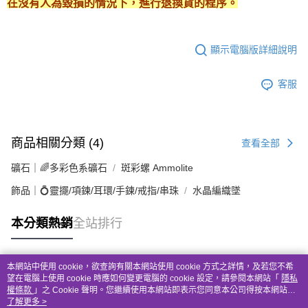
在沒有人為毀損的情況下，進行退換貨的程序。
顯示電腦版詳細說明
客服
商品相關分類 (4)
查看全部
礦石｜🌈多彩色系礦石
斑彩螺 Ammolite
飾品｜💍靈擺/項鍊/耳環/手鍊/戒指/串珠
水晶編織墜
本分類熱銷
全站排行
本網站中使用 cookie，欲查詢有關本網站使用 cookie 方式之詳情，及若您不希
熱門標籤
望在電腦上使用 cookie 時應如何變更電腦的 cookie 設定，請參閱本網站「
隱私
權條款
」之 Cookie 聲明。您繼續使用本網站即表示您同意本公司得按本網站使
用條款之 Cookie 聲明使用 cookie。
了解更多 >