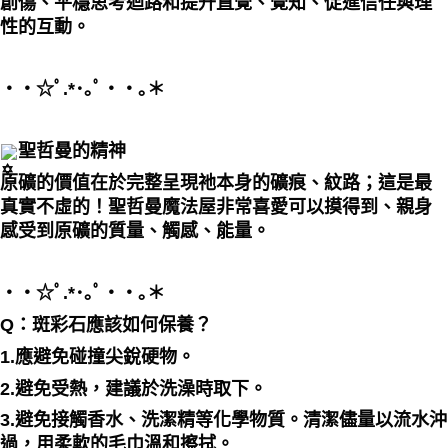
創傷、平穩思考迴路和提升直覺、覺知、促進信任與理
性的互動。
・・☆ﾟ⁠.⁠*⁠･⁠｡ﾟ・・｡＊
聖哲曼的精神
原礦的價值在於完整呈現祂本身的礦痕、紋路；這是最
真實不虛的！聖哲曼魔法屋非常喜愛可以摸得到、親身
感受到原礦的質量、觸感、能量。
・・☆ﾟ⁠.⁠*⁠･⁠｡ﾟ・・｡＊
Q：斑彩石應該如何保養？
1.應避免碰撞尖銳硬物。
2.避免受熱，建議於洗澡時取下。
3.避免接觸香水、洗潔精等化學物質。清潔儘量以流水沖
過，用柔軟的毛巾溫和擦拭。