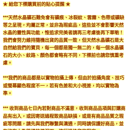
★ 給您下標購買前的貼心提醒 ★
***天然水晶礦石難免會有礦痕、冰裂紋、雲霧、色帶或礦缺
等之呈現，均屬正常，並非為瑕疵品，這些並不會影響天然
水晶的靈性與功能，惟追求完美者請再三考慮後再下單喲！
我們會努力維持隨機出貨的品質一致，但天然水晶礦石是大
自然給我們的寶貝，每一個都是獨一無二的，每一個水晶礦
石的大小、紋路、顏色都會略有不同，下標前也請您慎重考
慮。
***我們的商品都是以實物拍攝上傳，但由於拍攝角度、技巧
或螢幕顯色程度不一，若有色差和大小視差，均以實物為
準。
*** 收到商品七日內若對商品不滿意，收到商品品項與訂購商
品有出入，或因寄送過程致商品缺損，或是有商品品質之瑕
疵等問題，請先與我們聯繫與溝通，同時請保護好商品，並