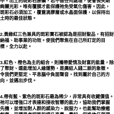
中。出土的斑彩石原礦，若不做任何處理，便會喪失期
絢麗光彩。唯有
覆膜才能保護祂免受氧化傷害
。因此，
斑彩石必須加工，覆蓋滴膠層或水晶面保護，以保持出
土時的最佳狀態。
2.黃綠紅三色兼具的斑彩寶石被認為是招財聖品，有招財
納福、助事業的功效。使我們聚焦在自己所訂定的目
標，全力以赴。
3.紅色、橙色為主的組合，則攜帶愛情及財富的能量，除
了聚財、還能增加人緣運勢，是廣結人錢二脈的象徵。
令我們更堅定、平息腦中負面聲音，找到屬於自己的方
向，並邁出步伐。
4.帶有藍、紫色的斑彩石最為稀少，非常具有收藏價值。
祂可以增強口才表達和接收智慧的能力，協助我們掌握
先機，並增加對人群的感染力、說服力。也能幫助療癒