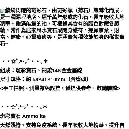
每筆NT$80，滿NT$3,000(含以上)免運費
繽紛閃耀的斑彩石，由斑彩螺（菊石）殼轉化而成，
是一種深埋地底、經千萬年形成的化石，長年吸收大地
付款後門市自取
精華、飽滿能量的祂，可根據其含有的顏色對應各脈
免運費
輪，常作為居家風水寶石或隨身護符，兼顧事業、財
富、健康、心靈療癒等，是涵蓋各種效能於身的稀世寶
石~
・・☆ﾟ⁠.⁠*⁠･⁠｡ﾟ・・｡＊
組成：
斑彩寶石、銅鍍14K金金屬線
尺寸規格：
約 58×41×10mm（含墜頭）
<手工拍照、測量難免誤差，僅提供參考，敬請體諒>
・・☆ﾟ⁠.⁠*⁠･⁠｡ﾟ・・｡＊
斑彩寶石 Ammolite
天然護符、支持免疫系統、長年吸收大地精華、提升自