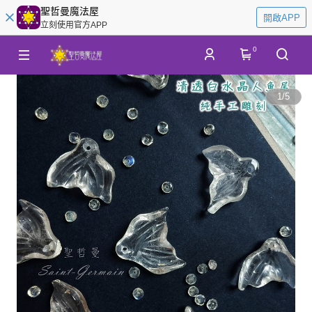
聖哲曼魔法屋
開啟APP
立刻使用官方APP
0
1
/
5