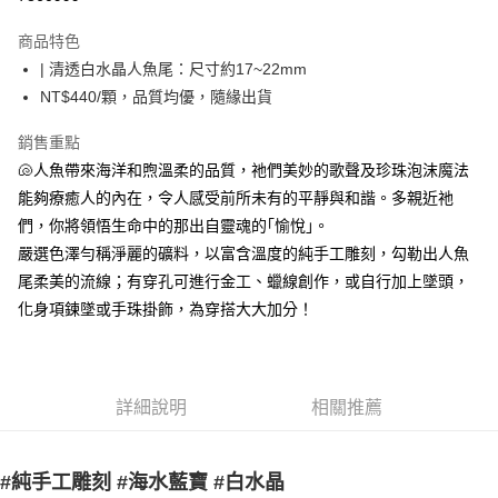
LINE Pay
商品特色
Apple Pay
| 清透白水晶人魚尾：尺寸約17~22mm
NT$440/顆，品質均優，隨緣出貨
街口支付
銷售重點
悠遊付
🐚人魚帶來海洋和煦溫柔的品質，祂們美妙的歌聲及珍珠泡沫魔法
ATM付款
能夠療癒人的內在，令人感受前所未有的平靜與和諧。多親近祂
們，你將領悟生命中的那出自靈魂的｢愉悅｣。
運送方式
嚴選色澤勻稱淨麗的礦料，以富含溫度的純手工雕刻，勾勒出人魚
全家取貨付款
尾柔美的流線；有穿孔可進行金工、蠟線創作，或自行加上墜頭，
每筆NT$80，滿NT$3,000(含以上)免運費
化身項鍊墜或手珠掛飾，為穿搭大大加分！
7-11取貨付款
每筆NT$80，滿NT$3,000(含以上)免運費
詳細說明
相關推薦
賣家宅配幫您送（台灣）
每筆NT$80，滿NT$3,000(含以上)免運費
#純手工雕刻 #海水藍寶 #白水晶
郵局幫你送（離島）