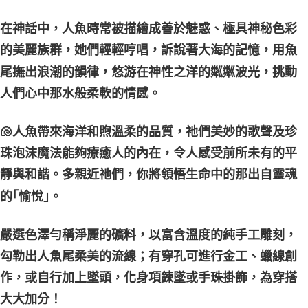
每筆NT$80，滿NT$3,000(含以上)免運費
在神話中，人魚時常被描繪成善於魅惑、極具神秘色彩
付款後門市自取
的美麗族群，她們輕輕哼唱，訴說著大海的記憶，用魚
免運費
尾撫出浪潮的韻律，悠游在神性之洋的粼粼波光，挑動
人們心中那水般柔軟的情感。
🐚人魚帶來海洋和煦溫柔的品質，祂們美妙的歌聲及珍
珠泡沫魔法能夠療癒人的內在，令人感受前所未有的平
靜與和諧。多親近祂們，你將領悟生命中的那出自靈魂
的｢愉悅｣。
嚴選色澤勻稱淨麗的礦料，以富含溫度的純手工雕刻，
勾勒出人魚尾柔美的流線；有穿孔可進行金工、蠟線創
作，或自行加上墜頭，化身項鍊墜或手珠掛飾，為穿搭
大大加分！