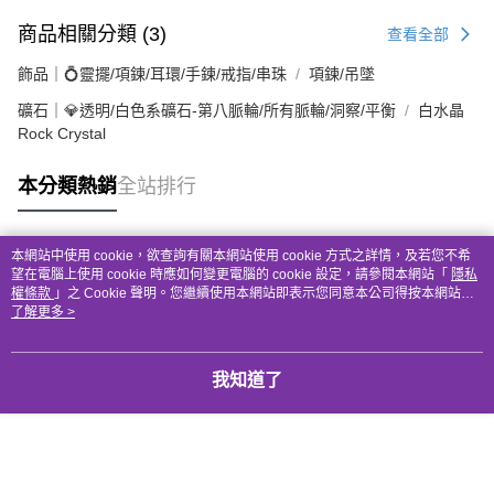
商品相關分類 (3)
查看全部
飾品｜💍靈擺/項鍊/耳環/手鍊/戒指/串珠
項鍊/吊墜
礦石｜💎透明/白色系礦石-第八脈輪/所有脈輪/洞察/平衡
白水晶
Rock Crystal
本分類熱銷
全站排行
本網站中使用 cookie，欲查詢有關本網站使用 cookie 方式之詳情，及若您不希
熱門標籤
望在電腦上使用 cookie 時應如何變更電腦的 cookie 設定，請參閱本網站「
隱私
權條款
」之 Cookie 聲明。您繼續使用本網站即表示您同意本公司得按本網站使
用條款之 Cookie 聲明使用 cookie。
了解更多 >
我知道了