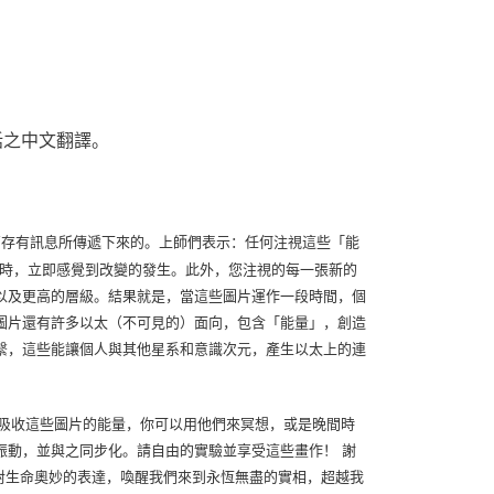
話之中文翻譯。
res)接收較高存有訊息所傳遞下來的。上師們表示：任何注視這些「能
注視圖片時，立即感覺到改變的發生。此外，您注視的每一張新的
以及更高的層級。結果就是，當這些圖片運作一段時間，個
圖片還有許多以太（不可見的）面向，包含「能量」，創造
繫，這些能讓個人與其他星系和意識次元，產生以太上的連
吸收這些圖片的能量，你可以用他們來冥想，或是晚間時
振動，並與之同步化。請自由的實驗並享受這些畫作！ 謝
企圖對生命奧妙的表達，喚醒我們來到永恆無盡的實相，超越我