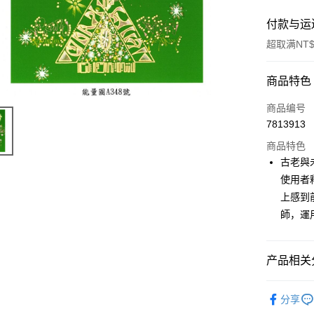
付款与运
超取满NT$
付款方式
商品特色
信用卡一
商品编号
7813913
超商取货
商品特色
LINE Pay
古老與
使用者
Apple Pay
上感到
街口支付
師，運
悠遊付
产品相关分
ATM付款
進口正版畫
分享
运送方式