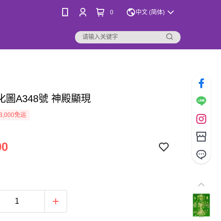
0
中文 (简体)
圖A348號 神殿顯現
3,000免运
00