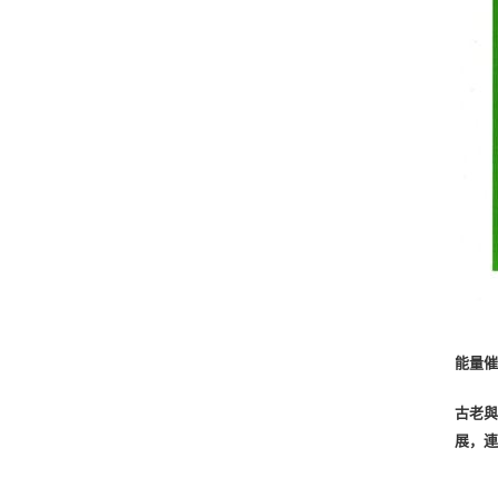
能量催
古老
展，