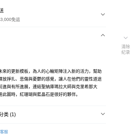
送
3,000免运
次付款
清除
纪录
付款
未來的更新模板，為人的心輪矩陣注入新的活力，幫助
釋放掙扎、悲傷與憂鬱的感覺，讓人在他們的靈性道途
前進與有所進展，連結聖納庫瑪拉大師與克里希那大
用此圖時，紅珊瑚與藍晶石是很好的夥伴。
类 (1)
｜🖼️能量圖/天使畫/掛畫
能量圖｜一般模組
客服