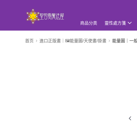
商品分类
靈性處方箋
首页
進口正版畫｜🖼️能量圖/天使畫/掛畫
能量圖｜一