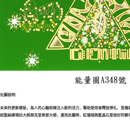
化圖說明:
與未來的更新模板，為人的心輪矩陣注入新的活力，幫助使用者釋放掙扎、悲傷
連結聖納庫瑪拉大師與克里希那大師，運用此圖時，紅珊瑚與藍晶石是很好的夥