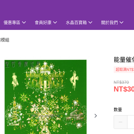
優惠專區
會員好康
水晶百寶箱
關於我們
般模組
能量催化
超取满NT$
NT$370
NT$3
数量