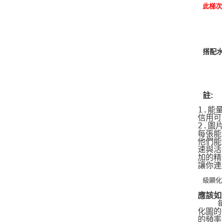
此梯次
搭配水
註:
1.能
信用可
2.圖
每張能
他們能
速與活
加的精
讓你連
級顯
應該如
   
化圖的
的頻率