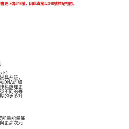
更正為348號，因此直接以348號註記祂們。
張，
大小)
變與升級，
DNA的加
作與處理更
號不同的等
度的更多升
度能量能量催
與更高次元