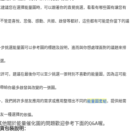
 所以建議您在選擇能量圖時，可以跟著你的直覺挑選，看看有哪些圖有讓您有
，不
管是喜悅、悲傷、感動、共振、啟發等都好，這些都有可能是你當下的議
 進一步挑選能量圖可以參考圖的標題及說明，進而與你想處理面對的議題來排
挑選。
 如果許可，建議在最後你可以至少挑選一張特別不喜歡的能量圖，因為這可能
以帶給
你最多啟發與改變的一張圖。
 此外，我們將許多朋友應用的需求或應用整理出不同的
，提供給需
能量圖套組
朋友一種選擇
的依循。
 其他關於能量催化圖的問題歡迎參考下面的Q&A喔。
貨包裝說明：