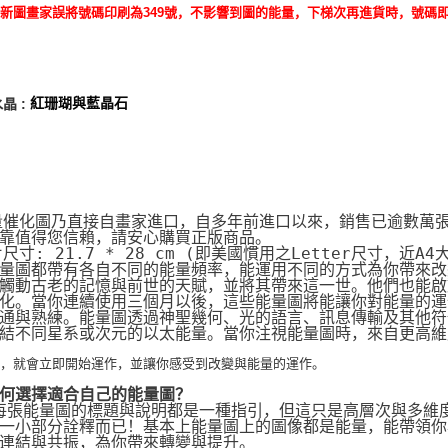
新圖畫家誤將號碼印刷為349號，不影響到圖的能量，下梯次再進貨時，號碼即會
晶 :
紅珊瑚與藍晶石
量催化圖乃直接自畫家進口，自多年前進口以來，銷售已逾數萬
靠值得您信賴，請安心購買正版商品。
片尺寸: 21.7 * 28 cm (即美國慣用之Letter尺寸，近A4
量圖都帶有各自不同的能量頻率，能運用不同的方式為你帶來改
觸動古老的記憶與前世的天賦，並將其帶來這一世。他們也能啟動
化。當你連續使用三個月以後，這些能量圖將能讓你對能量的運
通與熟練。能量圖透過神聖幾何、光的語言、訊息傳輸及其他符
結不同星系或次元的以太能量。當你注視能量圖時，來自更高維
化，就會立即開始運作，並讓你感受到改變與能量的運作。
何選擇適合自己的能量圖？
 每張能量圖的標題與說明都是一種指引，但這只是高層次與多維
一小部分詮釋而已！基本上能量圖上的圖像都是能量，能帶領你
連結與共振，為你帶來轉變與提升。