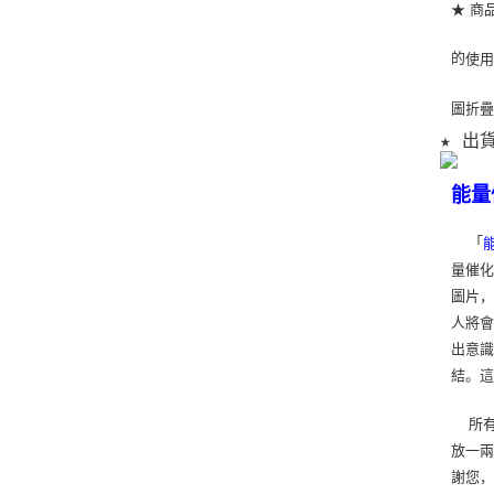
★ 商
的
使
圖折
★ 出
能量
「
量催化
圖片
人將
出意
結。
所有
放一兩
謝您，