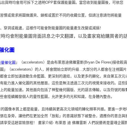
品出貨時均會用可拆下之透明OPP套保護能量圖。當您收到能量圖後，可依您
用習
慣或需求將圖做護貝、錶框或置於不同的收藏位置，但請注意請勿將能量
疊、穿洞或裁
邊，這樣作可能會對能量圖的能量產生改變或減損！
貨時均會附能量圖背面訊息之中文翻譯，以及畫家寫給購買者的
催化圖
」（accelerators）是由布萊恩迪佛羅雷斯(Bryan De Flo
能量催化圖
圖」（accelerators）的人，將會開始立即的升級...大部分的人都會在
，都會立即加速啟動生命藍圖、更深刻的連結，以及更多的顯化，來自第五次元
會有能力進入催化圖的其他層面，這些是無法透過三次元的視覺來接收的。這些
識上的能量加速。其他面向包括了神聖幾何圖版、光的語言傳輸，以及符號的聯
這些會陸續觸發個人的靈性藍圖，允許更多的光和知識，在身體內整合。
的圖像本質上都是能量，且持續與更高次元領域的轉化頻率共振。要進一步地
張在身旁，讓他們在更加全然「放鬆」的意識狀態下被整合，適應你的意念與
請享受這趟冒險旅程！ 畫家介紹- 布萊恩 迪 佛羅雷斯 人們說藝術是靈魂