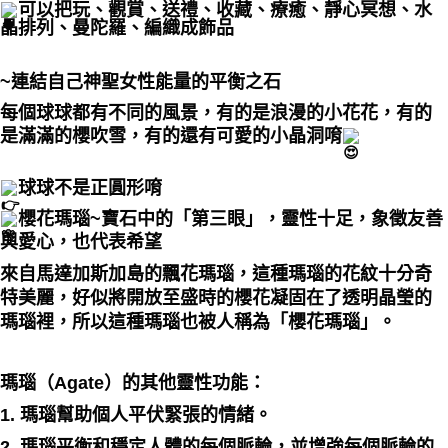
可以把玩、觀賞、送禮、收藏、療癒、靜心冥想、水
晶排列、曼陀羅、編織成飾品
付款後門市自取
免運費
~連結自己神聖女性能量的平衡之石
每個球球都有不同的風景，有的是浪漫的小花花，有的
是滿滿的櫻吹雪，有的還有可愛的小晶洞唷
球球不是正圓形唷
櫻花瑪瑙~寶石中的「第三眼」，靈性十足，象徵友善
與愛心，也代表希望
來自馬達加斯加島的飄花瑪瑙，這種瑪瑙的花紋十分奇
特美麗，好似將開放至盛時的櫻花凝固在了透明晶瑩的
瑪瑙裡，所以這種瑪瑙也被人稱為「櫻花瑪瑙」。
瑪瑙（Agate）的其他靈性功能：
1. 瑪瑙幫助個人平伏緊張的情緒。
2. 瑪瑙平衡和穩定人體的每個脈輪，並增強每個脈輪的