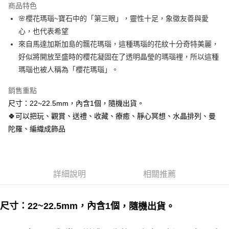
商品特色
Apple Pay
🌸櫻花瑪瑙~寶石中的「第三眼」，靈性十足，象徵友善與愛
心，也代表希望
街口支付
來自馬達加斯加島的飄花瑪瑙，這種瑪瑙的花紋十分奇特美麗，
悠遊付
好似將開放至盛時的櫻花凝固在了透明晶瑩的瑪瑙裡，所以這種
瑪瑙也被人稱為「櫻花瑪瑙」。
ATM付款
銷售重點
運送方式
尺寸：22~22.5mm，內含1個，隨機出貨。
全家取貨付款
🍀可以把玩、觀賞、送禮、收藏、療癒、靜心冥想、水晶排列、曼
每筆NT$80，滿NT$3,000(含以上)免運費
陀羅、編織成飾品
7-11取貨付款
每筆NT$80，滿NT$3,000(含以上)免運費
詳細說明
相關推薦
賣家宅配幫您送（台灣）
每筆NT$80，滿NT$3,000(含以上)免運費
尺寸：22~22.5mm，內含1個
，隨機出貨。
郵局幫你送（離島）
每筆NT$80，滿NT$3,000(含以上)免運費