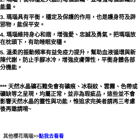
能量。
3. 瑪瑙具有平衡，穩定及保護的作用，也是護身符及辟
邪物，能保平安。
4. 瑪瑙維持身心和諧，增強愛、忠誠及勇氣。把瑪瑙放
在枕頭下，有助睡眠安穩。
5. 溫柔的振動頻率有益免疫力提升，幫助血液循環與新
陳代謝，防止手腳冰冷，增強皮膚彈性，平衝身體各部
分機能。
*** 天然水晶礦石難免會有礦痕、冰裂紋、雲霧、色帶或
礦缺等之呈現，均屬正常，並非為瑕疵品，這些並不會
影響天然水晶的靈性與功能，惟追求完美者請再三考慮
後再邀請唷~
其他櫻花瑪瑙>>
點我去看看