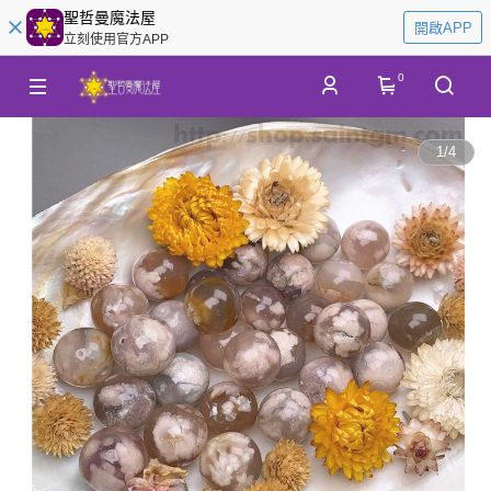
聖哲曼魔法屋
開啟APP
立刻使用官方APP
0
1
/
4