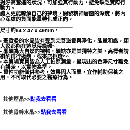
對好高鶩遠的狀況，可加強其行動力，避免缺乏實際行
動力。
讓人更能瞭解自己的夢境，開發精神層面的深度，將內
心深處的負面能量轉化成正向。
_________________________
尺寸約64 x 47 x 49mm，
_________________________
• 聖哲曼的水晶皆有受到完善滋養與淨化，能量和諧，願
大家都能在這覓得緣礦~
• 晶礦為大自然的禮物，礦缺亦是其獨特之美，高標者請
斟酌再行邀請，或來店挑選^^
• 本賣場寶貝皆為人工拍照測量，呈現出的色澤尺寸難免
有誤差，以實物為準。
• 靈性功能僅供參考，效果因人而異，宜作輔助保養之
用，不可取代必要之醫療行為。
其他煙晶>>
點我去看看
其他骨幹水晶>>
點我去看看