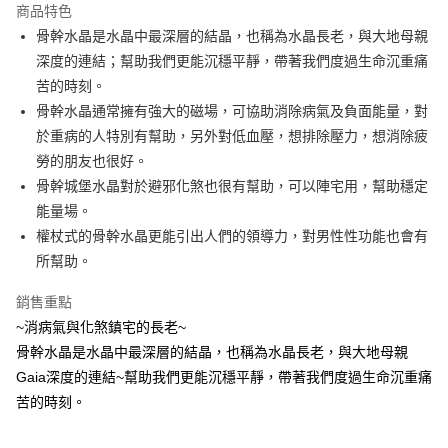
商品特色
Apple Pay
骨幹水晶是水晶中最深層的結晶，也稱為水晶長老，與大地母親
深度的連結；幫助我們更能沉穩平靜，帶著我們度過生命沉重痛
街口支付
苦的時刻。
悠遊付
骨幹水晶通常擁有強大的磁場，可協助消除病氣及負面能量，對
於重病的人特別有幫助，另外對低血壓，想排除壓力，想消除疲
ATM付款
勞的朋友也很好。 ⁡
骨幹城堡水晶對於避邪化煞也很有幫助，可以陣宅用，幫助穩定
運送方式
能量場。
全家取貨付款
權杖式的骨幹水晶更能引出人們的領導力，對男性性功能也會有
每筆NT$80，滿NT$3,000(含以上)免運費
所幫助。
7-11取貨付款
銷售重點
每筆NT$80，滿NT$3,000(含以上)免運費
~消病氣與化煞鎮宅的長老~
賣家宅配幫您送（台灣）
骨幹水晶是水晶中最深層的結晶，也稱為水晶長老，與大地母親
Gaia深度的連結~幫助我們更能沉穩平靜，帶著我們度過生命沉重痛
每筆NT$80，滿NT$3,000(含以上)免運費
苦的時刻。
郵局幫你送（離島）
每筆NT$80，滿NT$3,000(含以上)免運費