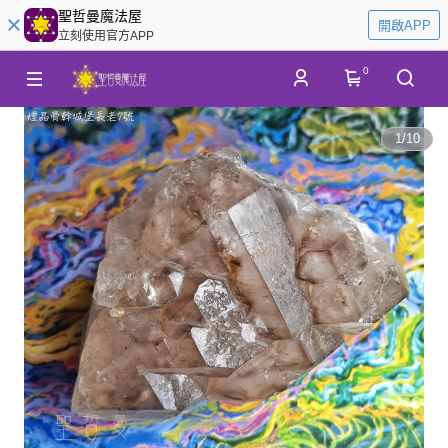
聖哲曼魔法屋
開啟APP
立刻使用官方APP
0
1
/
10