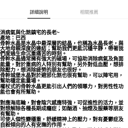
付款後門市自取
詳細說明
相關推薦
免運費
消病氣與化煞鎮宅的長老~ ⁡
產地：巴西
骨幹水晶是水晶中最深層的結晶，也稱為水晶長老，與
大地母親深度的連結；幫助我們更能沉穩平靜，帶著我
們度過生命沉重痛苦的時刻。
骨幹水晶通常擁有強大的磁場，可協助消除病氣及負面
能量，對於重病的人特別有幫助，另外對低血壓，想排
除壓力，想消除疲勞的朋友也很好。 ⁡
骨幹城堡水晶對於避邪化煞也很有幫助，可以陣宅用，
幫助穩定能量場。
權杖式的骨幹水晶更能引出人們的領導力，對男性性功
能也會有所幫助。
對應海底輪，對會陰穴感應特強，可促進性的活力，並
對想解除各種長期成癮症；如酗酒、抽煙及服藥等朋友
有幫助。 ⁡
可使人個性變穩重，舒緩精神上的壓力，對有憂鬱症及
自殺傾向的人有安撫的作用。