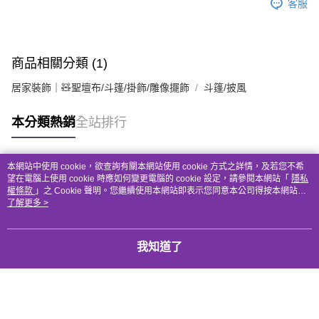
客服
商品相關分類 (1)
居家裝飾｜🧸聖壇布/斗篷/掛飾/雕像擺飾
斗篷/披風
本分類熱銷
全站排行
本網站中使用 cookie，欲查詢有關本網站使用 cookie 方式之詳情，及若您不希
熱門標籤
望在電腦上使用 cookie 時應如何變更電腦的 cookie 設定，請參閱本網站「
隱私
權條款
」之 Cookie 聲明。您繼續使用本網站即表示您同意本公司得按本網站使
用條款之 Cookie 聲明使用 cookie。
了解更多 >
我知道了