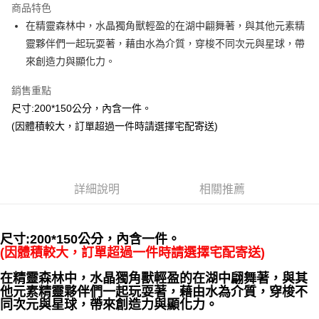
商品特色
Apple Pay
在精靈森林中，水晶獨角獸輕盈的在湖中翩舞著，與其他元素精
靈夥伴們一起玩耍著，藉由水為介質，穿梭不同次元與星球，帶
街口支付
來創造力與顯化力。
悠遊付
銷售重點
ATM付款
尺寸:200*150公分，內含一件。
(因體積較大，訂單超過一件時請選擇宅配寄送)
運送方式
全家取貨付款
每筆NT$80，滿NT$3,000(含以上)免運費
詳細說明
相關推薦
7-11取貨付款
每筆NT$80，滿NT$3,000(含以上)免運費
尺寸:
200*150公分，內含一件。
賣家宅配幫您送（台灣）
(因體積較大，訂單超過一件時請選擇宅配寄送)
每筆NT$80，滿NT$3,000(含以上)免運費
在精靈森林中，水晶獨角獸輕盈的在湖中翩舞著，與其
他元素精靈夥伴們一起玩耍著，藉由水為介質，穿梭不
郵局幫你送（離島）
同次元與星球，帶來創造力與顯化力。
每筆NT$80，滿NT$3,000(含以上)免運費