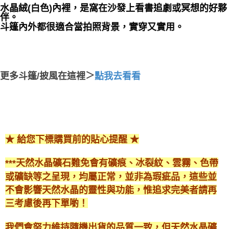
水晶絨(白色)內裡，是窩在沙發上看書追劇或冥想的好夥
付款後門市自取
伴。
斗篷內外都很適合當拍照背景，實穿又實用。
免運費
更多斗篷/披風在這裡
＞
點我去看看
★ 給您下標購買前的貼心提醒 ★
***天然水晶礦石難免會有礦痕、冰裂紋、雲霧、色帶
或礦缺等之呈現，均屬正常，並非為瑕疵品，這些並
不會影響天然水晶的靈性與功能，惟追求完美者請再
三考慮後再下單喲！
我們會努力維持隨機出貨的品質一致，但天然水晶礦