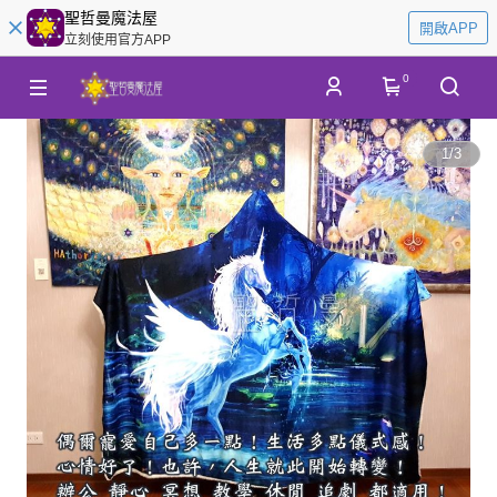
聖哲曼魔法屋
開啟APP
立刻使用官方APP
0
1
/
3