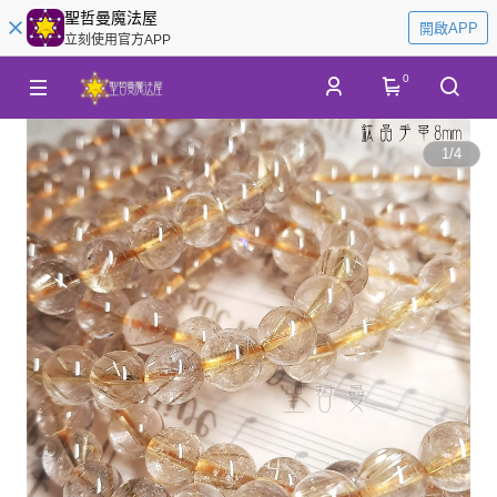
聖哲曼魔法屋
開啟APP
立刻使用官方APP
0
1
/
4