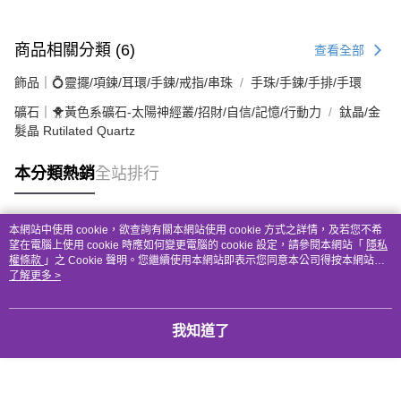
商品相關分類 (6)
查看全部
飾品｜💍靈擺/項鍊/耳環/手鍊/戒指/串珠
手珠/手鍊/手排/手環
礦石｜🐥黃色系礦石-太陽神經叢/招財/自信/記憶/行動力
鈦晶/金
髮晶 Rutilated Quartz
本分類熱銷
全站排行
本網站中使用 cookie，欲查詢有關本網站使用 cookie 方式之詳情，及若您不希
熱門標籤
望在電腦上使用 cookie 時應如何變更電腦的 cookie 設定，請參閱本網站「
隱私
權條款
」之 Cookie 聲明。您繼續使用本網站即表示您同意本公司得按本網站使
用條款之 Cookie 聲明使用 cookie。
了解更多 >
我知道了