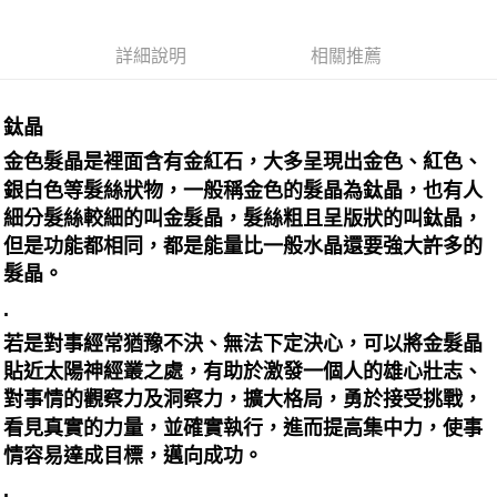
每筆NT$80，滿NT$3,000(含以上)免運費
詳細說明
相關推薦
郵局幫你送（離島）
每筆NT$80，滿NT$3,000(含以上)免運費
鈦晶
付款後門市自取
免運費
金色髮晶是裡面含有金紅石，大多呈現出金色、紅色、
銀白色等髮絲狀物，一般稱金色的髮晶為鈦晶，也有人
細分髮絲較細的叫金髮晶，髮絲粗且呈版狀的叫鈦晶，
但是功能都相同，都是能量比一般水晶還要強大許多的
髮晶。
.
若是對事經常猶豫不決、無法下定決心，可以將金髮晶
貼近太陽神經叢之處，有助於激發一個人的雄心壯志、
對事情的觀察力及洞察力，擴大格局，勇於接受挑戰，
看見真實的力量，並確實執行，進而提高集中力，使事
情容易達成目標，邁向成功。
.