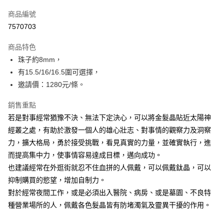
信用卡一次付款
商品編號
超商取貨付款
7570703
LINE Pay
商品特色
Apple Pay
⁡珠子約8mm，
有15.5/16/16.5圍可選擇，
街口支付
邀請價：1280元/條。
悠遊付
銷售重點
ATM付款
若是對事經常猶豫不決、無法下定決心，可以將金髮晶貼近太陽神
經叢之處，有助於激發一個人的雄心壯志、對事情的觀察力及洞察
運送方式
力，擴大格局，勇於接受挑戰，看見真實的力量，並確實執行，進
全家取貨付款
而提高集中力，使事情容易達成目標，邁向成功。
每筆NT$80，滿NT$3,000(含以上)免運費
也建議經常在外逛街就忍不住血拼的人佩戴，可以佩戴鈦晶，可以
抑制購買的慾望，增加自制力。
7-11取貨付款
對於經常夜間工作，或是必須出入醫院、病房、或是墓園、不良特
每筆NT$80，滿NT$3,000(含以上)免運費
種營業場所的人，佩戴各色髮晶皆有防堵濁氣及靈異干擾的作用。
賣家宅配幫您送（台灣）