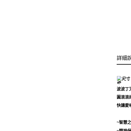
詳細
尺寸
波波丁
圓滾滾
快讓愛
~智慧
~精神