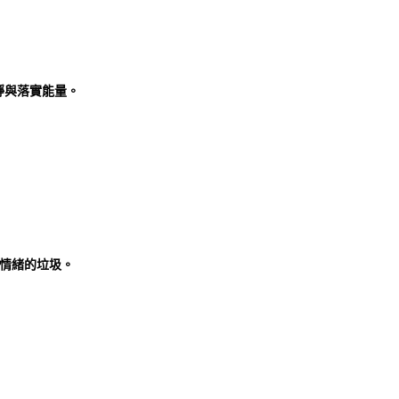
靜與落實能量。
及情緒的垃圾。