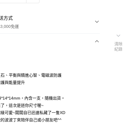
送方式
3,000免運
清除
紀錄
次付款
付款
之石、平衡與精進心智、電磁波防護
保護與能量提升
4*14*14mm，內含一支，隨機出貨。
來了，這次是迷你尺寸喔~
級可愛~闆闆自已迅速私藏了一隻XD
的波波丁來陪伴自己或小朋友吧^^