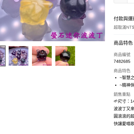
付款與運
超取滿NT$
付款方式
商品特色
信用卡一
商品編號
7482685
超商取貨
商品特色
LINE Pay
~智慧
~精神
Apple Pay
銷售重點
街口支付
🌱尺寸：1
波波丁又
悠遊付
圓滾滾的超
ATM付款
快讓愛唱歌