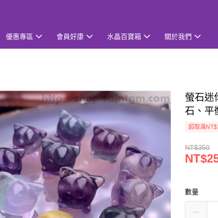
優惠專區
會員好康
水晶百寶箱
關於我們
螢石迷你
石、平
超取滿NT$
NT$350
NT$2
數量