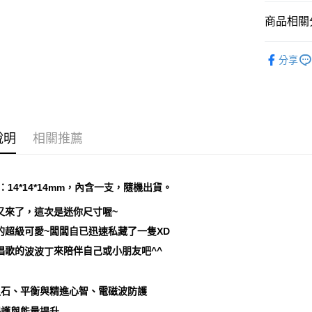
運送方式
商品相關分
全家取貨
礦石｜晶洞
每筆NT$8
分享
礦石｜🌈
7-11取貨
✍️考試專區
每筆NT$8
✍️考試專區
賣家宅配
說明
相關推薦
❄晶系❄
每筆NT$8
郵局幫你
：14*14*14mm，內含一支，隨機出貨。
每筆NT$8
又來了，這次是迷你尺寸喔~
付款後門
的超級可愛~闆闆自已迅速私藏了一隻XD
免運費
唱歌的
來陪伴自己或小朋友吧^^
波波丁
之石、平衡與精進心智、電磁波防護
保護與能量提升