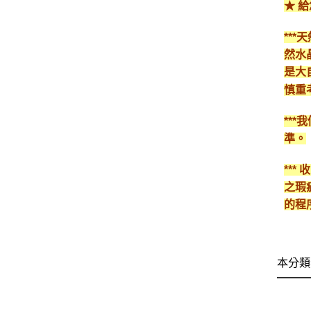
★ 
**
然水
是大
慎重
**
準。
**
之瑕
的程
本分類