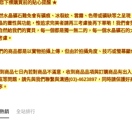
給您下標購買前的貼心提醒 ★
*天然水晶礦石難免會有礦痕、冰裂紋、雲霧、色帶或礦缺等之呈
晶的靈性與功能，惟追求完美者請再三考慮後再下單喲！我們會
自然給我們的寶貝，每一個都是獨一無二的，每一個水晶礦石的
考慮。
*我們的商品都是以實物拍攝上傳，但由於拍攝角度、技巧或螢幕
* 收到商品七日內若對商品不滿意，收到商品品項與訂購商品有出
疵等問題，請先與我們聯繫與溝通(03)-4623897，同時請保
序。
熱銷
全站排行