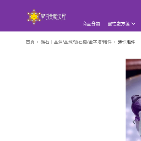
商品分類
靈性處方箋
首頁
礦石｜晶洞/晶球/寶石樹/金字塔/雕件
迷你雕件