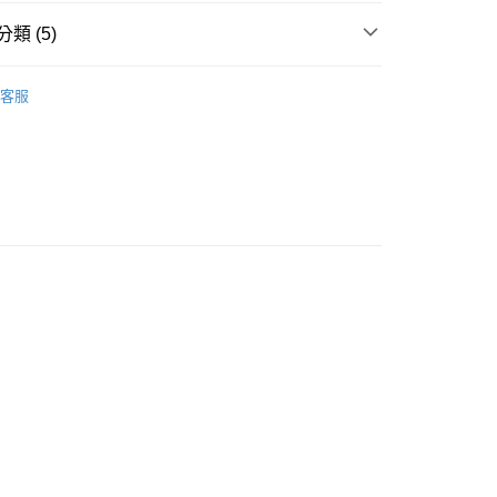
類 (5)
付款
/晶球/寶石樹/金字塔/雕件
迷你雕件
0，滿NT$3,000(含以上)免運費
客服
多彩色系礦石
螢石 Fluorite
付款
🎓
滾石/原礦
0，滿NT$3,000(含以上)免運費
🎓
風水/擺陣
幫您送（台灣）
等軸晶系 § 固定
0，滿NT$3,000(含以上)免運費
送（離島）
0，滿NT$3,000(含以上)免運費
市自取