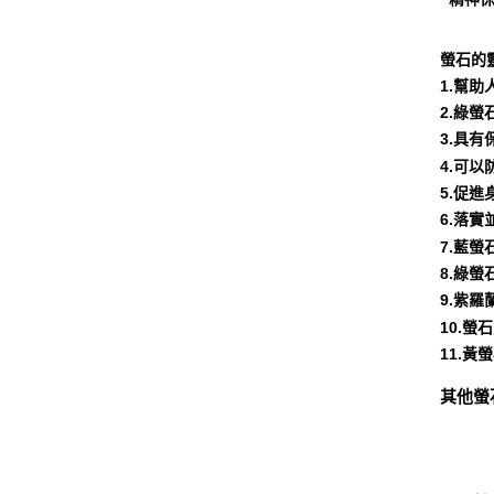
螢石的
1.幫
2.綠
3.具
4.可
5.促
6.落
7.藍
8.綠
9.紫
10.
11.
其他螢