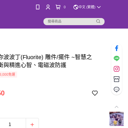
0
中文 (繁體)
波波丁(Fluorite) 雕件/擺件 ~智慧之
衡與精進心智、電磁波防護
3,000免運
50