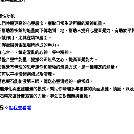
靈性功能
助人們喚醒更高的心靈層次，獲取日常生活所需的精神能量。
螢石幫助將多餘的能量向下傳送到土地，幫助人提升心靈直覺力，有助於平
有保護作用，尤其在精神層面。
以防護電腦與電磁場所造成的壓力。
進身心合一，鎮定混亂的心神，集中精神。
實並整合靈性能量，提振公正無私之心，提高直覺能力。
螢石促進有條理的思考運作和清晰的溝通方式，是一種陣定的能量。
螢石可以平撫情緒創傷以及清理。
羅蘭色螢石能刺激第三眼，傳送心靈溝通的一般常識。
螢石能淨化與重建能量的模式，幫助你清理多年積存的負面思維、情感，以
黃螢石帶來讓計畫落實的力量，專注面對問題與困難。
石>>
點我去看看