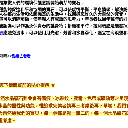
是象徵人們的環境保護意識開始萌芽的寶石。
種能夠促進和平和協調的寶石，可以使感情平衡，平息憤怒，解決紛
人在都市生活和依賴機器的生活中，找回遺忘許久的大自然的感覺。
還可以消除煩惱，使年輕人有成熟的思考力，年長者找回年輕時的好
被認為可以作為永保青春的護身符；祈願和平時，拉利瑪總是能發揮
應避免流水，可以使用月光浴、芳香和水晶淨化，適宜在海浪聲和
瑪
利瑪>>
點我去看看
給您下標購買前的貼心提醒 ★
*天然水晶礦石難免會有礦痕、冰裂紋、雲霧、色帶或礦缺等之呈
水晶的靈性與功能，惟追求完美者請再三考慮後再下單喲！我們
大自然給我們的寶貝，每一個都是獨一無二的，每一個水晶礦石
重考慮。