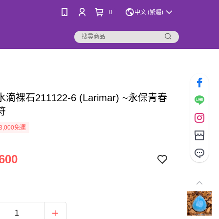
0
中文 (繁體)
裸石211122-6 (Larimar) ~永保青春
符
3,000免運
600