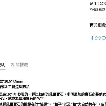
尺寸：22*1
運送方式
#可線編或
全家取貨
每筆NT$8
商品相關分
7-11取貨
礦石｜💍
每筆NT$8
分享
礦石｜💙
賣家宅配
每筆NT$8
❈ 特惠商品
❄晶系❄
郵局幫你
說明
相關推薦
每筆NT$8
付款後門
免運費
*18.5*7.5mm
編或金工變造型飾品
是在1974年發現的一種比較新的能量寶石，多明尼加的寶石商將他女兒的
一起，就成為這種寶石的名字。
這種能量寶石的關鍵在於”協調“，”和平“以及”和”大自然共存“