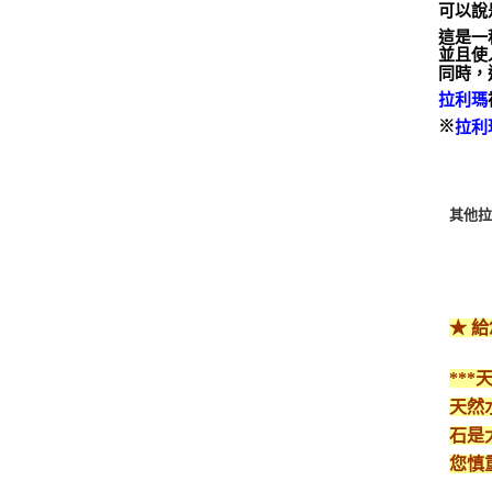
可以說
這是一
並且使
同時，
拉利瑪
※
拉利
其他拉
★ 
**
天然
石是
您慎