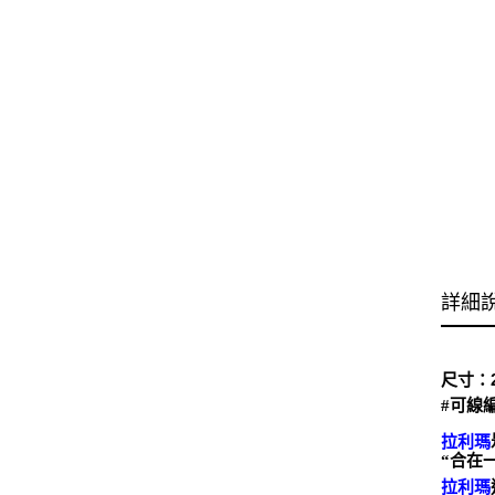
詳細
尺寸：22
#可線
拉利瑪
“合在
拉利瑪