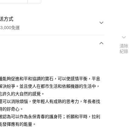
送方式
3,000免運
清除
紀錄
次付款
付款
種能夠促進和平和協調的寶石，可以使感情平衡，平息
解決紛爭。並且使人在都市生活和依賴機器的生活中，
忘許久的大自然的感覺。
還可以消除煩惱，使年輕人有成熟的思考力，年長者找
時的好奇心。
被認為可以作為永保青春的護身符；祈願和平時，拉利
能發揮應有的能量。