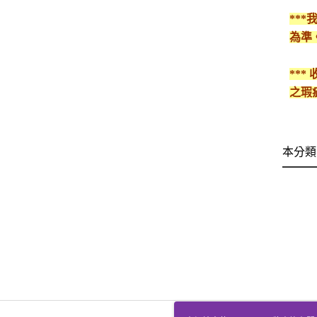
**
為準
**
之瑕
本分類