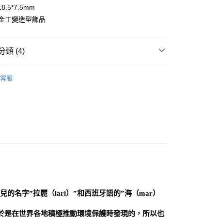
8.5*7.5mm
金工變造型飾品
付款
0，滿NT$3,000(含以上)免運費
類 (4)
付款
珠寶裸石
拉利瑪裸石 Larimar
0，滿NT$3,000(含以上)免運費
客服
藍色系礦石-喉輪/溝通表達/創造力
拉利瑪 Larimar
幫您送（台灣）
0，滿NT$3,000(含以上)免運費
/絕版品/惜福品/防水逆💦
三斜晶系 § 吸收
送（離島）
0，滿NT$3,000(含以上)免運費
市自取
名字”拉麗（lari）”和西班牙語的”海（mar）
。由於是在世界各地積極推動環境保護時發現的，所以也