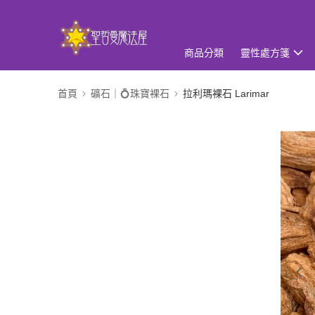
商品分類
靈性處方箋
首頁
礦石｜💍珠寶裸石
拉利瑪裸石 Larimar