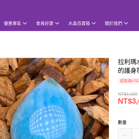
優惠專區
會員好康
水晶百寶箱
關於我們
拉利瑪水滴
的護身
超取滿NT$
NT$4,000
NT$3,
數量