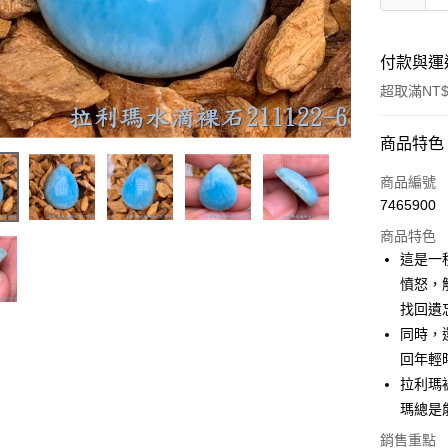
付款與運
超取滿NT$
付款方式
商品特色
信用卡一
商品編號
7465900
超商取貨
商品特色
LINE Pay
這是一
憤怒，
Apple Pay
找回遺
街口支付
同時，
回年輕
悠遊付
拉利瑪
ATM付款
瑪總是
銷售重點