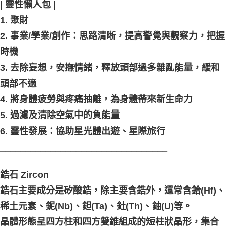
| 靈性懶人包 |
1. 聚財
2. 事業/學業/創作：思路清晰，提高警覺與觀察力，把握
時機
3. 去除妄想，安撫情緒，釋放頭部過多雜亂能量，緩和
頭部不適
4. 將身體疲勞與疼痛抽離，為身體帶來新生命力
5. 過濾及清除空氣中的負能量
6. 靈性發展：協助星光體出遊、星際旅行
_________________________________
鋯石 Zircon
鋯石主要成分是矽酸鋯，除主要含鋯外，還常含鉿(Hf)、
稀土元素、鈮(Nb)、鉭(Ta)、釷(Th)、鈾(U)等。
晶體形態呈四方柱和四方雙錐組成的短柱狀晶形，集合