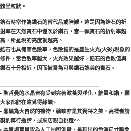
體呈粒狀。
鋯石時常作為鑽石的替代品或陪襯，這是因為鋯石的折
射率在天然寶石中僅次於鑽石，當一顆寶石的折射率越
高，所呈現的亮度就越亮。
鋯石也具備高色散率，色散指的是產生火光(火彩)現象的
條件，當色散率越大，火光效果越好，鋯石的色散值與
鑽石十分相近，因而被譽為可與鑽石媲美的寶石。
__________________________________
• 聖哲曼的水晶皆有受到完善滋養與淨化，能量和諧，願
大家都能在這覓得緣礦~
• 晶礦為大自然的禮物，礦缺亦是其獨特之美，高標者請
斟酌再行邀請，或來店親自挑選^^
• 本賣場寶貝皆為人工拍照測量，呈現出的色澤尺寸難免