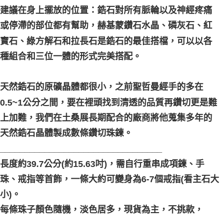
建議在身上擺放的位置：鋯石對所有脈輪以及神經疼痛
或停滯的部位都有幫助，赫基蒙鑽石水晶、磷灰石、紅
寶石、綠方解石和拉長石是鋯石的最佳搭檔，可以以各
種組合和三位一體的形式完美搭配。
天然鋯石的原礦晶體都很小，之前聖哲曼經手的多在
0.5~1公分之間，要在裡頭找到清透的品質再鑽切更是難
上加難，我們在土桑展長期配合的廠商將他蒐集多年的
天然鋯石晶體製成數條鑽切珠鍊。
_________________________________
長度約39.7公分(約15.63吋)，需自行重串成項鍊、手
珠、戒指等首飾，一條大約可變身為6-7個戒指(看主石大
小)。
每條珠子顏色隨機，淡色居多，現貨為主，不挑款，