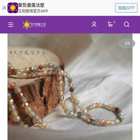
聖哲曼魔法屋
開啟APP
立刻使用官方APP
0
1
/
6