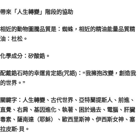
付款後門市自取
帶來「人生轉變」階段的協助
免運費
相近的動物圖騰品質是：蜘蛛，相近的精油能量品質精
油：杜松。
化學成分：矽酸鋯。
配戴鋯石時的幸運肯定語(咒語)：“我擁抱改變，創造我
的世界。”
關鍵字：人生轉變、古代世界、亞特蘭提斯人、前進、
直覺、右肩、基因進化、執著、困於過去、電腦、肝臟
毒素、薩南達（耶穌）、歐西里斯神、伊西斯女神、塞
拉皮斯·貝。