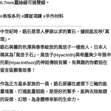
0.7mm蠶絲線可過雙線。
#串珠系列 #譚崔項鍊 #手作材料
_________________________________
中世紀時，鋯石是眾人夢寐以求的寶石，據說能反映｢真
理｣。
鋯石美麗的色澤與春季綻放的風信子一樣迷人，日本人
稱其為｢風信子石｣，風信子(Hyacinth)與希臘美少年雅辛
托斯(Hyacinthus)的神話傳說有關，有興趣的你歡迎在
留言區觀看故事！
作為正方晶系家族的一員，鋯石原礦在處理下三輪的能
量堵塞、打通能量迴路，是很好的幫手，能夠去除無謂
的妄想、幻想，為身體帶來新的生命力。