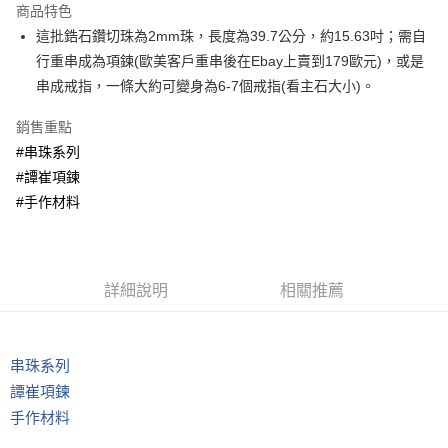
商品特色
Apple Pay
這批鋯石鑽切珠為2mm珠，長度為39.7公分，約15.63吋；需自
行重串成為項鍊(歐美客戶重串後在Ebay上賣到179歐元)，或是
街口支付
串成戒指，一條大約可變身為6-7個戒指(看主石大小)。
悠遊付
銷售重點
ATM付款
#串珠系列
#譚崔項鍊
運送方式
#手作材料
全家取貨付款
每筆NT$80，滿NT$3,000(含以上)免運費
7-11取貨付款
詳細說明
相關推薦
每筆NT$80，滿NT$3,000(含以上)免運費
賣家宅配幫您送（台灣）
串珠系列
每筆NT$80，滿NT$3,000(含以上)免運費
譚崔項鍊
郵局幫你送（離島）
手作材料
每筆NT$80，滿NT$3,000(含以上)免運費