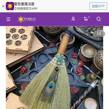
聖哲曼魔法屋
開啟APP
立刻使用官方APP
0
1
/
5