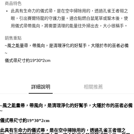
商品特色
Apple Pay
此具有生命力的儀式帚，是在空中掃除用的，透過孔雀王者翎之
眼，引出賽爾特龍的守護力量。適合點燃白鼠尾草或聖木後，使
街口支付
用儀式帚帶風向，將需要清理的能量往外掃出去，大小很稱手。
悠遊付
銷售重點
ATM付款
~風之能量帚，帶風向，是清理淨化的好幫手，大隱於市的巫者必備
~
運送方式
儀式帚尺寸約19*30*2cm
全家取貨付款
每筆NT$80，滿NT$3,000(含以上)免運費
7-11取貨付款
詳細說明
相關推薦
每筆NT$80，滿NT$3,000(含以上)免運費
賣家宅配幫您送（台灣）
~風之能量帚，帶風向，是清理淨化的好幫手，大隱於市的巫者必備
~
每筆NT$80，滿NT$3,000(含以上)免運費
儀式帚尺寸約19*30*2cm
郵局幫你送（離島）
此具有生命力的儀式帚，是在空中掃除用的，透過孔雀王者翎之
每筆NT$80，滿NT$3,000(含以上)免運費