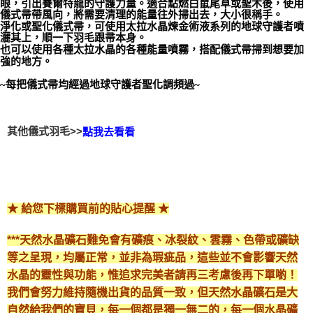
眼，引出賽爾特龍的守護力量。適合點燃白鼠尾草或聖木後，使用
儀式帚帶風向，將需要清理的能量往外掃出去，大小很稱手。
付款後門市自取
淨化或聖化儀式帚，可使用太拉水晶煉金術液系列的地球守護者噴
灑其上，順一下羽毛跟帚本身。
免運費
也可以使用各種太拉水晶的各種能量噴霧，搭配儀式帚掃到想要加
強的地方。
~每把儀式帚均經過地球守護者聖化調頻過~
其他儀式羽毛>>
點我去看看
★ 給您下標購買前的貼心提醒 ★
***天然水晶礦石難免會有礦痕、冰裂紋、雲霧、色帶或礦缺
等之呈現，均屬正常，並非為瑕疵品，這些並不會影響天然
水晶的靈性與功能，惟追求完美者請再三考慮後再下單喲！
我們會努力維持隨機出貨的品質一致，但天然水晶礦石是大
自然給我們的寶貝，每一個都是獨一無二的，每一個水晶礦