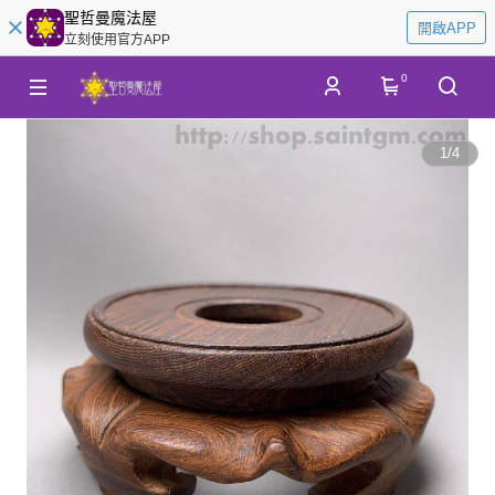
聖哲曼魔法屋
開啟APP
立刻使用官方APP
0
1
/
4