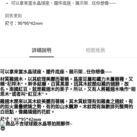
Apple Pay
可以拿來當水晶球座、擺件底座、展示架...任你想像~~~
街口支付
銷售重點
尺寸：95*95*42mm
悠遊付
ATM付款
詳細說明
相關推薦
運送方式
全家取貨付款
每筆NT$80，滿NT$3,000(含以上)免運費
可以拿來當水晶球座、擺件底座、展示架...任你想像~~~
材質雞翅木，以其紋理美麗而著稱。爲崖豆屬和鐵力木屬樹種，又
7-11取貨付款
稱“杞梓木“。幹多結癭，白質黑章，因其木紋酷似雞的翅膀，故
每筆NT$80，滿NT$3,000(含以上)免運費
名。南國紅豆，就是雞翅木的果子。所以，又有人將雞翅木喚作”相
思木“或者叫“紅豆木”。
賣家宅配幫您送（台灣）
雞翅木歷來以其木紋美麗而著稱，其木質紋理有如雞禽之翅紋，有
的如火重疊燃燒之勢，有的如山水飄渺。木紋間有無數排列整齊的
每筆NT$80，滿NT$3,000(含以上)免運費
白班點，像鷓鴣翅的花紋。
尺寸：95*95*42mm
郵局幫你送（離島）
商品不含球球跟水晶等拍照夥伴~
每筆NT$80，滿NT$3,000(含以上)免運費