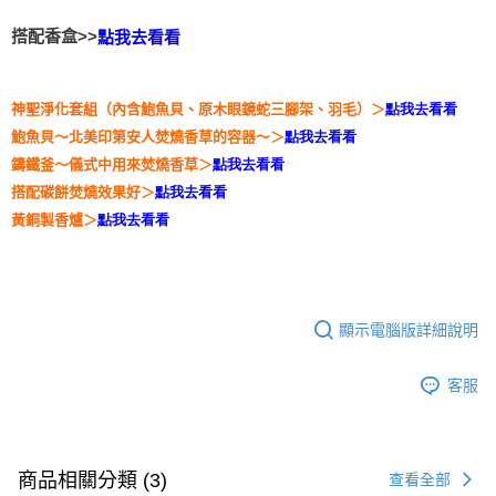
付款後門市自取
搭配香盒>>
點我去看看
免運費
神聖淨化套組（內含鮑魚貝、原木眼鏡蛇三腳架、羽毛）＞
點我去看看
鮑魚貝～北美印第安人焚燒香草的容器～＞
點我去看看
鑄鐵釜～儀式中用來焚燒香草＞
點我去看看
搭配碳餅焚燒效果好＞
點我去看看
黃銅製香爐＞
點我去看看
顯示電腦版詳細說明
客服
商品相關分類 (3)
查看全部