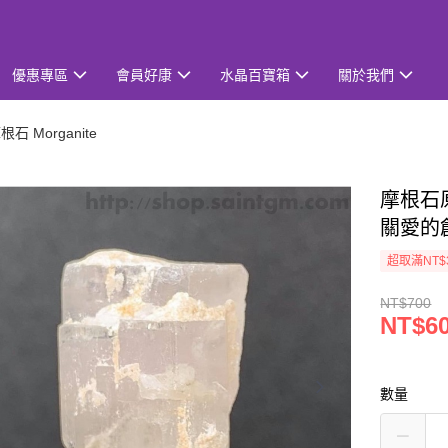
優惠專區
會員好康
水晶百寶箱
關於我們
根石 Morganite
摩根石原礦
關愛的
超取滿NT$
NT$700
NT$6
數量