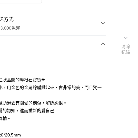
送方式
3,000免運
清除
紀錄
次付款
付款
柱狀晶體的摩根石寶寶❤
小，用金色的金屬線編織起來，會非常的美，而且獨一
以幫助過去有關愛的創傷，解除怨恨。
建愛的認知，進而重新的愛自己。
應臍輪。
0*20.5mm