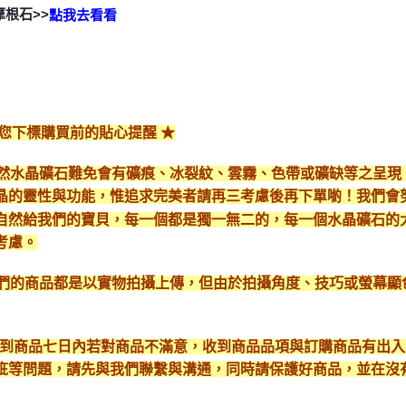
摩根石>>
點我去看看
給您下標購買前的貼心提醒 ★
*天然水晶礦石難免會有礦痕、冰裂紋、雲霧、色帶或礦缺等之呈
晶的靈性與功能，惟追求完美者請再三考慮後再下單喲！我們會
自然給我們的寶貝，每一個都是獨一無二的，每一個水晶礦石的
考慮。
*我們的商品都是以實物拍攝上傳，但由於拍攝角度、技巧或螢幕
* 收到商品七日內若對商品不滿意，收到商品品項與訂購商品有出
疵等問題，請先與我們聯繫與溝通，同時請保護好商品，並在沒