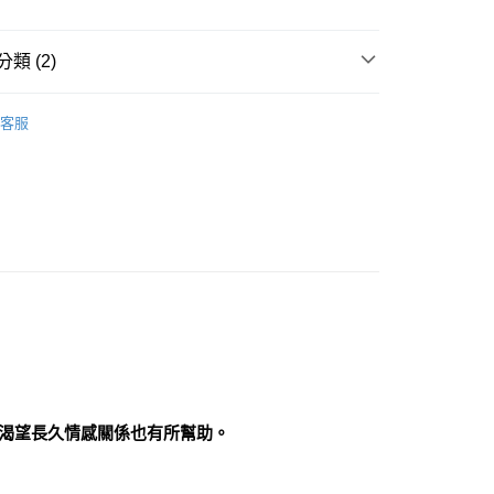
付款
類 (2)
0，滿NT$3,000(含以上)免運費
粉紅色系礦石-心輪/感情/人緣/療癒/愛
摩根石
客服
付款
0，滿NT$3,000(含以上)免運費
六方晶系 § 擴大
幫您送（台灣）
0，滿NT$3,000(含以上)免運費
送（離島）
0，滿NT$3,000(含以上)免運費
市自取
渴望長久情感關係也有所幫助。