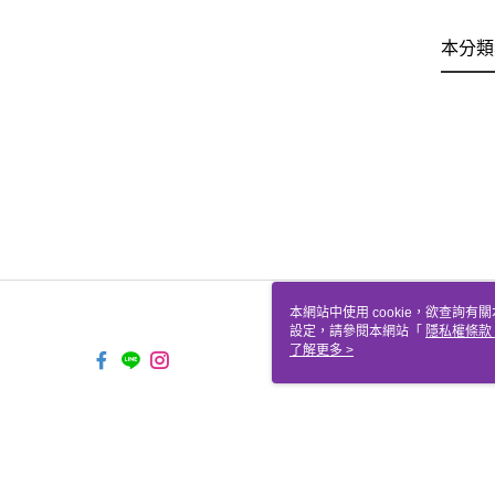
本分類
本網站中使用 cookie，欲查詢有關
設定，請參閱本網站「
隱私權條款
使用 cookie。
了解更多 >