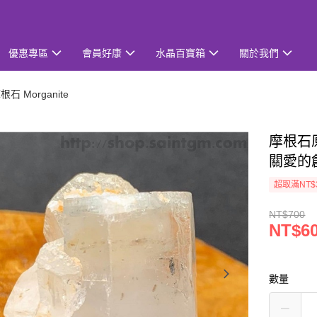
優惠專區
會員好康
水晶百寶箱
關於我們
根石 Morganite
摩根石原礦
關愛的
超取滿NT$
NT$700
NT$6
數量