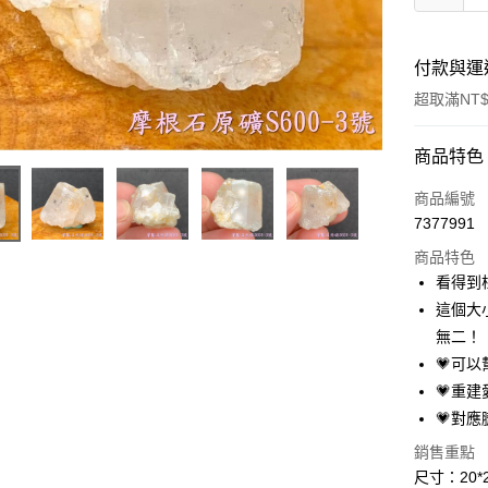
付款與運
超取滿NT$
付款方式
商品特色
信用卡一
商品編號
7377991
超商取貨
商品特色
LINE Pay
看得到
這個大
Apple Pay
無二！
街口支付
💗可
💗重
悠遊付
💗對
ATM付款
銷售重點
尺寸：20*2