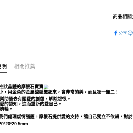
運送方式
全家取貨
商品相關分
每筆NT$8
礦石｜🌸
分享
Morganite
7-11取貨
每筆NT$8
❄晶系❄
賣家宅配
每筆NT$8
說明
相關推薦
郵局幫你
每筆NT$8
柱狀晶體的摩根石寶寶
小，用金色的金屬線編織起來，會非常的美，而且獨一無二！
付款後門
幫助過去有關愛的創傷，解除怨恨。
免運費
愛的認知，進而重新的愛自己。
臍輪。
我們處理感情議題，摩根石提供愛的支持，讓自己獨立不依賴，對於
*20*20.5mm