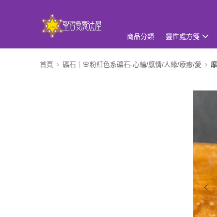
商品分類
靈性處方箋
首頁
礦石｜🌸粉紅色系礦石-心輪/感情/人緣/療癒/愛
摩