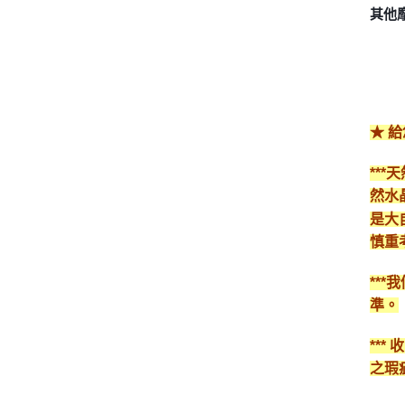
其他
★ 
**
然水
是大
慎重
**
準。
**
之瑕