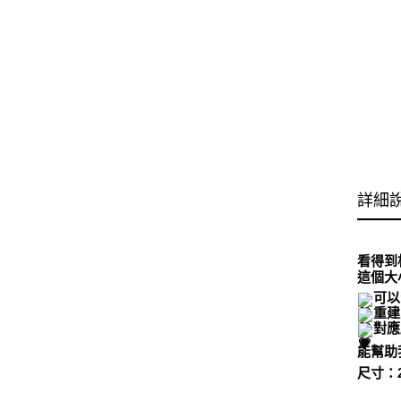
詳細
看得到
這個大
可以
重建
對應
能幫助
尺寸：20