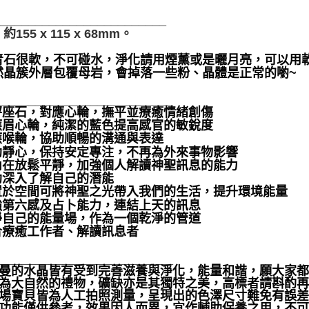
_________________________
155 x 115 x 68mm。
青石很軟，不可碰水，淨化請用煙薰或是曬月亮，可以用
然晶簇外層包覆母岩，會掉落一些粉、晶體是正常的喲~
__________________________
天秤座石，對應心輪，撫平並療癒情緒創傷
對應眉心輪，純潔的藍色提高感官的敏銳度
對應喉輪，協助順暢的溝通與表達
協助靜心，保持安定專注，不再為外來事物影響
使內在放鬆平靜，加強個人解讀神聖訊息的能力
幫助深入了解自己的潛能
放置於空間可將神聖之光帶入我們的生活，提升環境能量
增強第六感及占卜能力，連結上天的訊息
潔淨自己的能量場，作為一個乾淨的管道
適合療癒工作者、解讀訊息者
__________________________
聖哲曼的水晶皆有受到完善滋養與淨化，能量和諧，願大家
晶礦為大自然的禮物，礦缺亦是其獨特之美，高標者請斟酌再
本賣場寶貝皆為人工拍照測量，呈現出的色澤尺寸難免有誤
靈性功能僅供參考，效果因人而異，宜作輔助保養之用，不