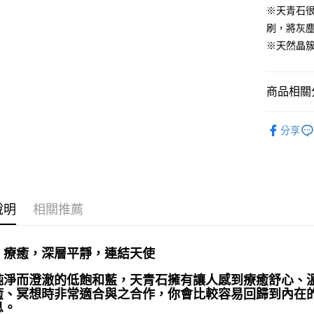
※天青石
運送方式
刷，將灰
全家取貨
※天然晶
每筆NT$8
7-11取貨
商品相關分
每筆NT$8
礦石｜晶簇
賣家宅配
分享
礦石｜🌊
每筆NT$8
Celestite
郵局幫你
❈ 特惠商品
每筆NT$8
❄晶系❄
說明
相關推薦
付款後門
免運費
療癒，深層平靜，連結天使 ⁡
純淨而澄澈的低飽和藍，天青石擁有讓人感到療癒舒心、
癒、冥想時非常適合與之合作，你會比較容易回歸到內在
息。