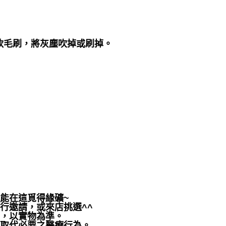
軟毛刷，將灰塵吹掉或刷掉。
都能在這覓得緣礦~
行邀請，或來店挑選^^
差，以實物為準。
可取代必要之醫療行為。