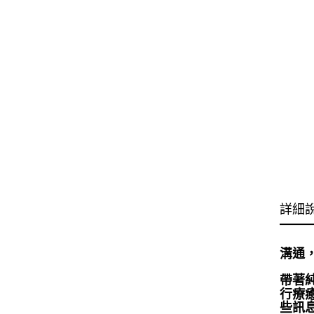
詳細
溝通，
帶著
行療
些訊