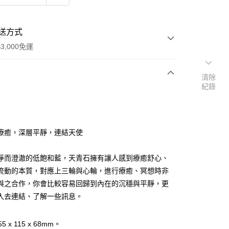
送方式
3,000免運
清除
紀錄
次付款
付款
療癒，深層平靜，連結天使
淨而澄澈的低飽和藍，天青石擁有讓人感到療癒舒心、
流動的本質，對應上三輪與心輪，進行療癒、冥想時非
與之合作，你會比較容易回歸到內在的沉穩與平靜，更
入去連結、了解一些訊息。
 x 115 x 68mm。