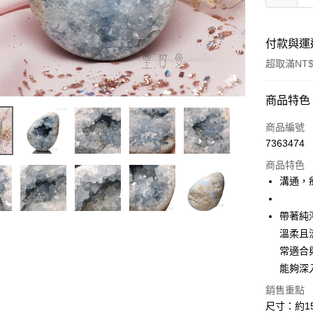
付款與運
超取滿NT$
付款方式
商品特色
信用卡一
商品編號
7363474
超商取貨
商品特色
LINE Pay
溝通，
Apple Pay
帶著純
街口支付
溫柔且
常適合
悠遊付
能夠深
ATM付款
銷售重點
尺寸：約155