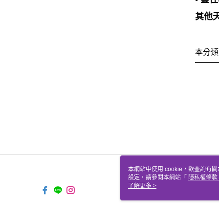
其他天
本分類
本網站中使用 cookie，欲查詢有關
設定，請參閱本網站「
隱私權條款
使用 cookie。
了解更多 >