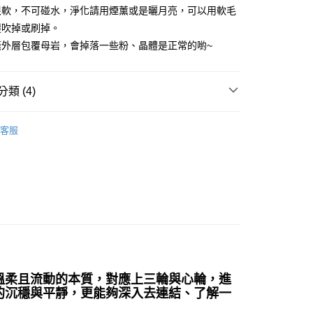
很軟，不可碰水，淨化請用煙薰或是曬月亮，可以用軟毛
塵吹掉或刷掉。
付款
簇外層包覆母岩，會掉落一些粉、晶體是正常的喲~
0，滿NT$3,000(含以上)免運費
付款
類 (4)
0，滿NT$3,000(含以上)免運費
/晶柱/骨幹
天青石晶簇 Celestine
幫您送（台灣）
客服
靛色系礦石-眉心輪/直覺力/靈感/洞察力
天青石
0，滿NT$3,000(含以上)免運費
送（離島）
/絕版品/惜福品/防水逆💦
0，滿NT$3,000(含以上)免運費
斜方晶系 § 療癒
市自取
溫柔且流動的本質，對應上三輪與心輪，進
的沉穩與平靜，更能夠深入去連結、了解一