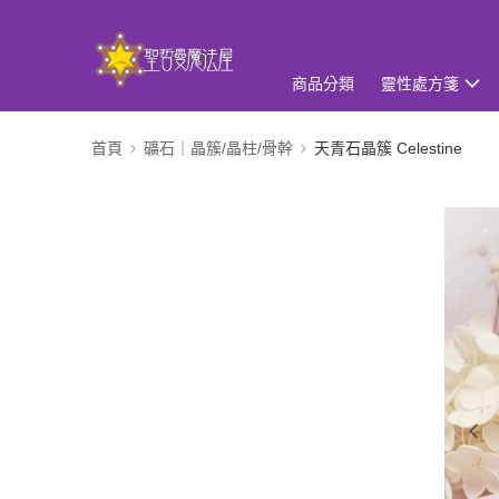
商品分類
靈性處方箋
首頁
礦石｜晶簇/晶柱/骨幹
天青石晶簇 Celestine