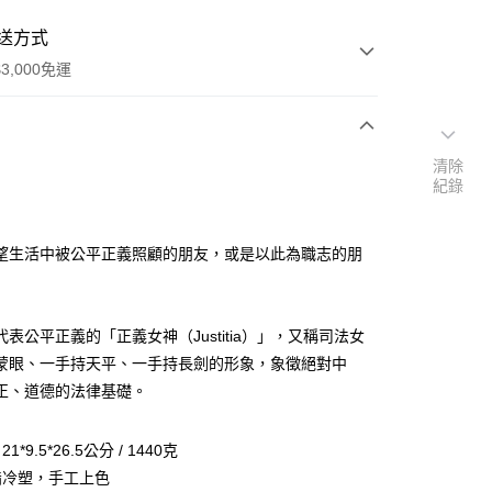
送方式
3,000免運
次付款
清除
紀錄
付款
望生活中被公平正義照顧的朋友，或是以此為職志的朋
表公平正義的「正義女神（Justitia）」，又稱司法女
蒙眼、一手持天平、一手持長劍的形象，象徵絕對中
正、道德的法律基礎。
*9.5*26.5公分 / 1440克
脂冷塑，手工上色