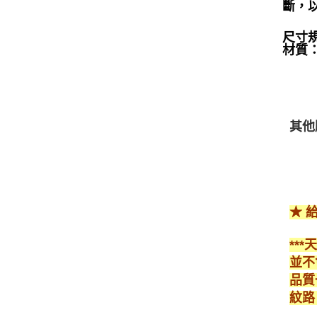
斷，
尺寸規格
材質
其他
★ 
**
並不
品質
紋路