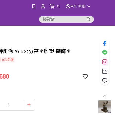
0
中文 (繁體)
神雕像26.5公分高＊雕塑 擺飾＊
3,000免運
680