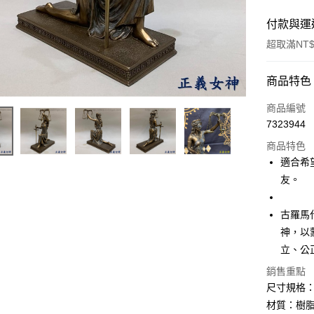
付款與運
超取滿NT$
付款方式
商品特色
信用卡一
商品編號
7323944
超商取貨
商品特色
LINE Pay
適合希
友。
Apple Pay
街口支付
古羅馬代
神，以
悠遊付
立、公
ATM付款
銷售重點
尺寸規格：21
材質：樹
運送方式