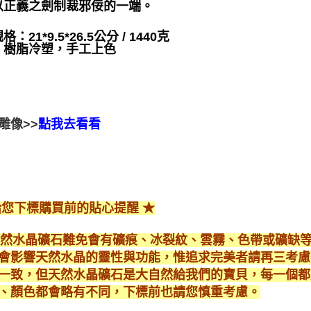
以正義之劍制裁邪佞的一端。
：21*9.5*26.5公分 / 1440克
：樹脂冷塑，手工上色
雕像>>
點我去看看
給您下標購買前的貼心提醒 ★
*天然水晶礦石難免會有礦痕、冰裂紋、雲霧、色帶或礦缺
會影響天然水晶的靈性與功能，惟追求完美者請再三考慮
一致，但天然水晶礦石是大自然給我們的寶貝，每一個都
、顏色都會略有不同，下標前也請您慎重考慮。