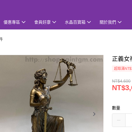
優惠專區
會員好康
水晶百寶箱
關於我們
件
正義女
超取滿NT$
NT$4,600
NT$3,
數量