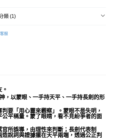
付款
類 (1)
0，滿NT$3,000(含以上)免運費
付款
🧸聖壇布/斗篷/掛飾/雕像擺飾
雕像/擺件
客服
0，滿NT$3,000(含以上)免運費
幫您送（台灣）
0，滿NT$3,000(含以上)免運費
送（離島）
0，滿NT$3,000(含以上)免運費
市自取
友。
法女神，以蒙眼、一手持天平、一手持長劍的形
審判要「用心靈來觀察」。蒙眼不是失明，
平公平稱量。蒙了眼睛，看不見紛爭者的面
感官所誤導，由理性來判斷；長劍代表制
兩造說詞與證據擺在天平兩端，透過公正判