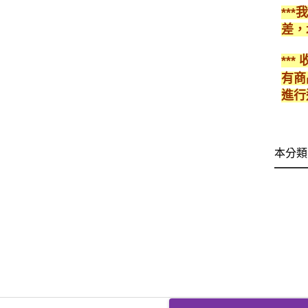
**
差，
**
有商
進行
本分類