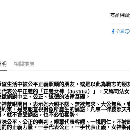
全家取貨
商品相關分
每筆NT$8
7-11取貨
居家裝飾｜
分享
每筆NT$8
賣家宅配
每筆NT$8
說明
相關推薦
郵局幫你
每筆NT$8
付款後門
希望生活中被公平正義照顧的朋友，或是以此為職志的朋
免運費
馬代表公平正義的「正義女神（Justitia）」，又稱司
象徵絕對中立、公正、道德的法律基礎。
女神蒙眼閉目，表示她六親不認、無欲無求、大公無私，
我約束，是克服直視對象所產生的誘惑，凡事一律按照天
份，就不會受誘惑，也不必怕權勢。
意味公平、公正的審判，眼罩代表客觀、一視同仁，不被
刑罰的正義力量。一手代表公正，一手代表正義，女神將