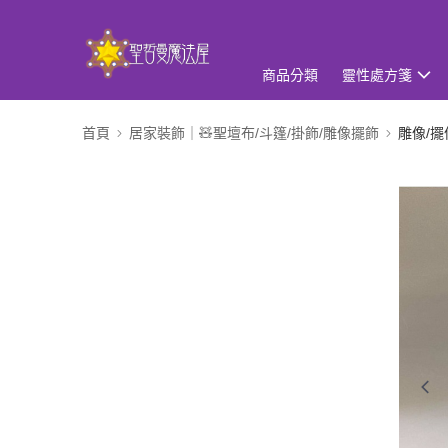
商品分類
靈性處方箋
首頁
居家裝飾｜🧸聖壇布/斗篷/掛飾/雕像擺飾
雕像/擺