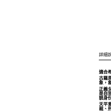
詳細
適合
古羅
象，
正義
是自
貌身
天平
裁、