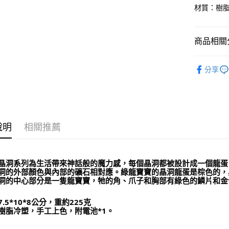
材質：樹脂
運送方式
全家取貨
商品相關分
每筆NT$8
7-11取貨
居家裝飾｜
分享
每筆NT$8
賣家宅配
每筆NT$8
說明
相關推薦
郵局幫你
每筆NT$8
付款後門
晶洞系列為生活帶來神話般的魔力感，每個晶洞都被設計成一個龍蛋
洞的外部顏色與內部的礦石相對應。綠龍寶寶的晶洞龍蛋是棕色的，
免運費
洞的中心部分是一隻龍寶寶，牠的角、爪子和胸部有綠色的鱗片和金
.5*10*8公分，重約225克
樹脂冷塑，手工上色
，
附電池*1。