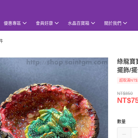
優惠專區
會員好康
水晶百寶箱
關於我們
件
綠龍寶
擺飾/
超取滿NT$
NT$850
NT$7
數量