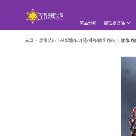
商品分類
靈性處方箋
首頁
居家裝飾｜🧸聖壇布/斗篷/掛飾/雕像擺飾
雕像/擺