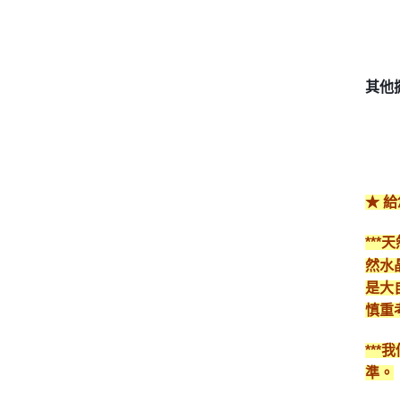
其他
★ 
**
然水
是大
慎重
**
準。