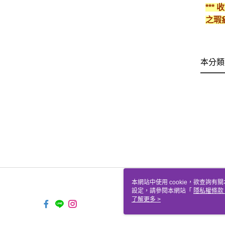
**
之瑕
本分類
本網站中使用 cookie，欲查詢有關
設定，請參閱本網站「
隱私權條款
使用 cookie。
了解更多 >