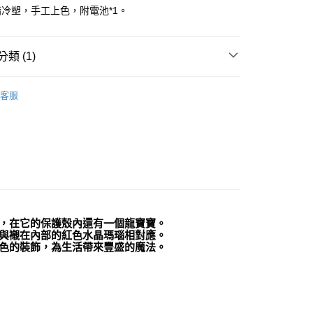
冷塑，手工上色，附電池*1。
付款
類 (1)
0，滿NT$3,000(含以上)免運費
付款
🧸聖壇布/斗篷/掛飾/雕像擺飾
雕像/擺件
客服
0，滿NT$3,000(含以上)免運費
幫您送（台灣）
0，滿NT$3,000(含以上)免運費
送（離島）
0，滿NT$3,000(含以上)免運費
市自取
，在它的保護殼內還有一個龍寶寶。
與襯在內部的紅色水晶瑪瑙相對應。
色的裝飾，為生活帶來豐盛的魔法。