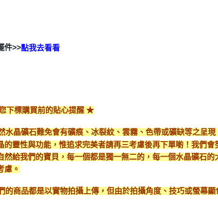
擺件>>
點我去看看
給您下標購買前的貼心提醒 ★
*天然水晶礦石難免會有礦痕、冰裂紋、雲霧、色帶或礦缺等之呈
晶的靈性與功能，惟追求完美者請再三考慮後再下單喲！我們會
自然給我們的寶貝，每一個都是獨一無二的，每一個水晶礦石的
考慮。
*我們的商品都是以實物拍攝上傳，但由於拍攝角度、技巧或螢幕