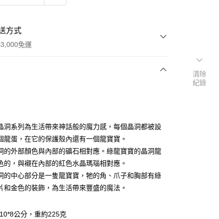
送方式
3,000免運
清除
紀錄
次付款
付款
晶洞系列為生活帶來神話般的魔力感，每個晶洞都被設
個龍蛋，在它的保護殼內還有一個龍寶寶。
洞的外部顏色與內部的礦石相對應。綠龍寶寶的晶洞龍
色的，與襯在內部的紅色水晶瑪瑙相對應。
洞的中心部分是一隻龍寶寶，牠的角、爪子和胸部有綠
片和金色的裝飾，為生活帶來豐盛的魔法。
*10*8公分，重約225克