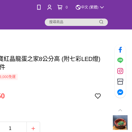
0
中文 (繁體)
寶紅晶龍蛋之家8公分高 (附七彩LED燈)
擺件
3,000免運
50