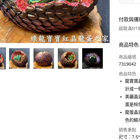
付款與運
超取滿NT$
付款方式
商品特色
信用卡一
商品編號
7319042
超商取貨
商品特色
LINE Pay
龍寶寶
計成一
Apple Pay
美麗晶
街口支付
蛋是棕
龍蛋晶
悠遊付
色的鱗
ATM付款
銷售重點
尺寸：7.5