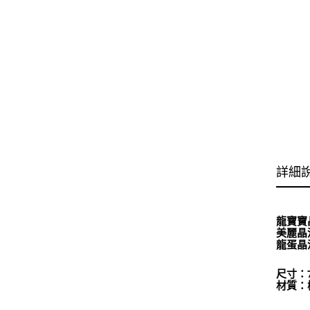
詳細
龍寶寶
美麗晶
龍蛋晶
尺寸：7
材質：