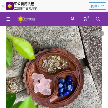
聖哲曼魔法屋
開啟APP
立刻使用官方APP
0
1
/
2