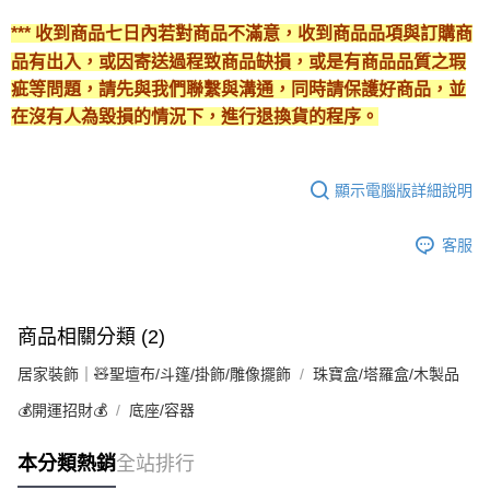
*** 收到商品七日內若對商品不滿意，收到商品品項與訂購商
品有出入，或因寄送過程致商品缺損，或是有商品品質之瑕
疵等問題，請先與我們聯繫與溝通，同時請保護好商品，並
在沒有人為毀損的情況下，進行退換貨的程序。
顯示電腦版詳細說明
客服
商品相關分類 (2)
居家裝飾｜🧸聖壇布/斗篷/掛飾/雕像擺飾
珠寶盒/塔羅盒/木製品
💰開運招財💰
底座/容器
本分類熱銷
全站排行