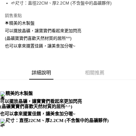
Apple Pay
🌱尺寸：直徑22CM、厚2.2CM (不含盤中的晶礦夥伴)
街口支付
銷售重點
🌟精美的木製盤
悠遊付
可以擺放晶礦，讓寶寶們看起來更加閃亮
ATM付款
(晶礦寶寶們喜歡天然材質的居所^^)
也可以拿來擺置佳餚，讓美食加分喔~
運送方式
全家取貨付款
每筆NT$80，滿NT$3,000(含以上)免運費
詳細說明
相關推薦
7-11取貨付款
每筆NT$80，滿NT$3,000(含以上)免運費
精美的木製盤
賣家宅配幫您送（台灣）
可以擺放晶礦，讓寶寶們看起來更加閃亮
(晶礦寶寶們喜歡天然材質的居所^^)
每筆NT$80，滿NT$3,000(含以上)免運費
也可以拿來擺置佳餚，讓美食加分喔~
郵局幫你送（離島）
尺寸：直徑22CM、厚2.2CM (不含盤中的晶礦夥伴)
每筆NT$80，滿NT$3,000(含以上)免運費