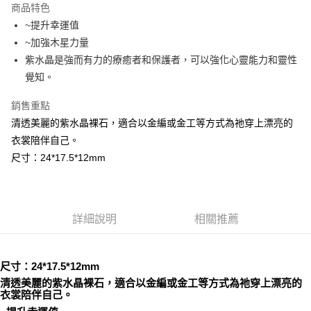
商品特色
Apple Pay
~提升幸運值
~加強木星力量
街口支付
紫水晶是強而有力的療癒者和保護者，可以強化心靈能力和靈性
悠遊付
覺知。
ATM付款
銷售重點
清透美麗的紫水晶裸石，適合以金編或金工等方式為祂穿上漂亮的
運送方式
衣裳陪伴自己。
全家取貨付款
尺寸：24*17.5*12mm
每筆NT$80，滿NT$3,000(含以上)免運費
7-11取貨付款
每筆NT$80，滿NT$3,000(含以上)免運費
詳細說明
相關推薦
賣家宅配幫您送（台灣）
每筆NT$80，滿NT$3,000(含以上)免運費
尺寸：24*17.5*12mm
清透美麗的紫水晶裸石，適合以金編或金工等方式為祂穿上漂亮的
郵局幫你送（離島）
衣裳陪伴自己。
每筆NT$80，滿NT$3,000(含以上)免運費