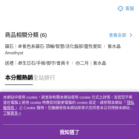
客服
商品相關分類 (6)
查看全部
礦石｜🍇紫色系礦石-頂輪/智慧/活化腦部/靈性覺知
紫水晶
Amethyst
送禮｜🎁生日石/手帳/御守/會員卡
🎂二月｜紫水晶
本分類熱銷
全站排行
本網站中使用 cookie，欲查詢有關本網站使用 cookie 方式之詳情，及若您不希
熱門標籤
望在電腦上使用 cookie 時應如何變更電腦的 cookie 設定，請參閱本網站「
隱私
權條款
」之 Cookie 聲明。您繼續使用本網站即表示您同意本公司得按本網站使
用條款之 Cookie 聲明使用 cookie。
了解更多 >
我知道了