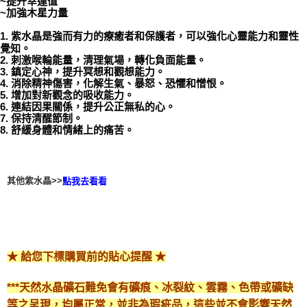
~提升幸運值
~加強木星力量
付款後門市自取
1. 紫水晶是強而有力的療癒者和保護者，可以強化心靈能力和靈性
免運費
覺知。
2. 刺激喉輪能量，清理氣場，轉化負面能量。
3. 鎮定心神，提升冥想和觀想能力。
4. 消除精神傷害，化解生氣、暴怒、恐懼和憎恨。
5. 增加對新觀念的吸收能力。
6. 連結因果關係，提升公正無私的心。
7. 保持清醒節制。
8. 舒緩身體和情緒上的痛苦。
其他紫水晶>>
點我去看看
★ 給您下標購買前的貼心提醒 ★
***天然水晶礦石難免會有礦痕、冰裂紋、雲霧、色帶或礦缺
等之呈現，均屬正常，並非為瑕疵品，這些並不會影響天然