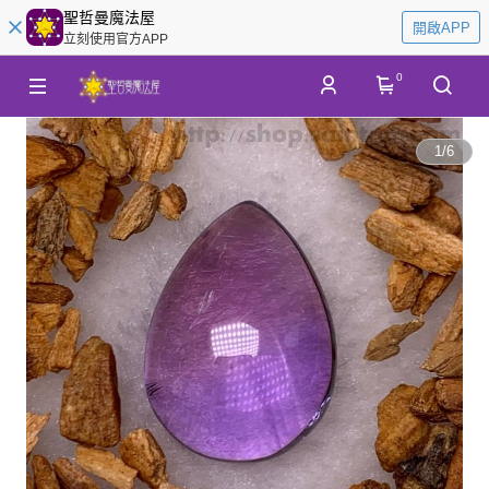
聖哲曼魔法屋
開啟APP
立刻使用官方APP
0
1
/
6