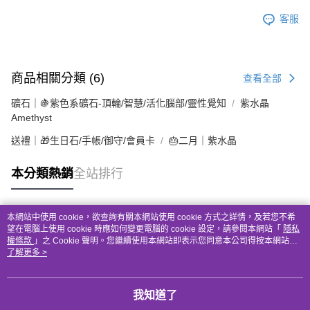
客服
商品相關分類 (6)
查看全部
礦石｜🍇紫色系礦石-頂輪/智慧/活化腦部/靈性覺知
紫水晶
Amethyst
送禮｜🎁生日石/手帳/御守/會員卡
🎂二月｜紫水晶
本分類熱銷
全站排行
本網站中使用 cookie，欲查詢有關本網站使用 cookie 方式之詳情，及若您不希
熱門標籤
望在電腦上使用 cookie 時應如何變更電腦的 cookie 設定，請參閱本網站「
隱私
權條款
」之 Cookie 聲明。您繼續使用本網站即表示您同意本公司得按本網站使
用條款之 Cookie 聲明使用 cookie。
了解更多 >
我知道了