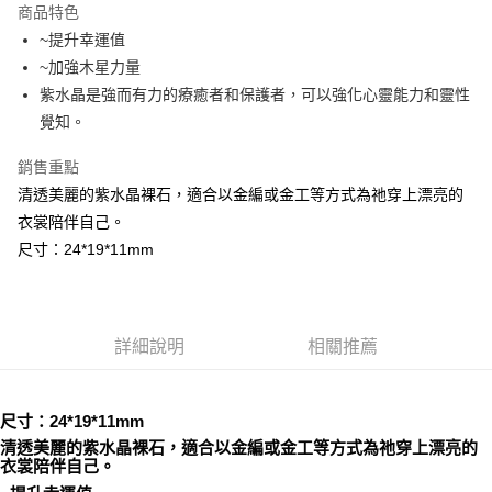
商品特色
Apple Pay
~提升幸運值
~加強木星力量
街口支付
紫水晶是強而有力的療癒者和保護者，可以強化心靈能力和靈性
悠遊付
覺知。
ATM付款
銷售重點
清透美麗的紫水晶裸石，適合以金編或金工等方式為祂穿上漂亮的
運送方式
衣裳陪伴自己。
全家取貨付款
尺寸：24*19*11mm
每筆NT$80，滿NT$3,000(含以上)免運費
7-11取貨付款
每筆NT$80，滿NT$3,000(含以上)免運費
詳細說明
相關推薦
賣家宅配幫您送（台灣）
每筆NT$80，滿NT$3,000(含以上)免運費
尺寸：24*19*11mm
清透美麗的紫水晶裸石，適合以金編或金工等方式為祂穿上漂亮的
郵局幫你送（離島）
衣裳陪伴自己。
每筆NT$80，滿NT$3,000(含以上)免運費