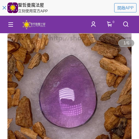
聖哲曼魔法屋
開啟APP
立刻使用官方APP
0
1
/
6