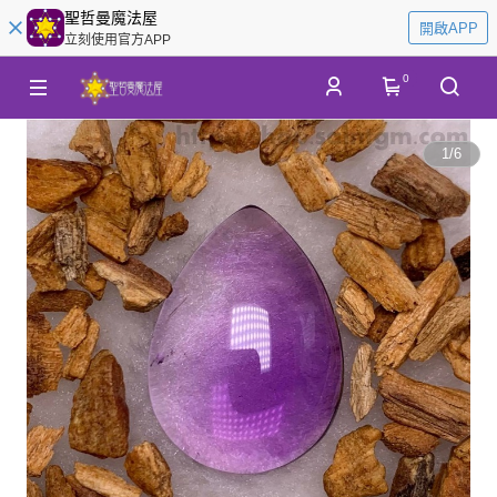
聖哲曼魔法屋
開啟APP
立刻使用官方APP
0
1
/
6