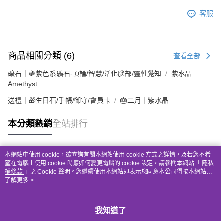
客服
商品相關分類 (6)
查看全部
礦石｜🍇紫色系礦石-頂輪/智慧/活化腦部/靈性覺知
紫水晶
Amethyst
送禮｜🎁生日石/手帳/御守/會員卡
🎂二月｜紫水晶
本分類熱銷
全站排行
本網站中使用 cookie，欲查詢有關本網站使用 cookie 方式之詳情，及若您不希
熱門標籤
望在電腦上使用 cookie 時應如何變更電腦的 cookie 設定，請參閱本網站「
隱私
權條款
」之 Cookie 聲明。您繼續使用本網站即表示您同意本公司得按本網站使
用條款之 Cookie 聲明使用 cookie。
了解更多 >
我知道了