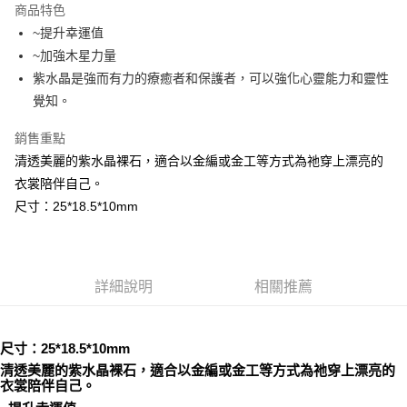
商品特色
Apple Pay
~提升幸運值
~加強木星力量
街口支付
紫水晶是強而有力的療癒者和保護者，可以強化心靈能力和靈性
悠遊付
覺知。
ATM付款
銷售重點
清透美麗的紫水晶裸石，適合以金編或金工等方式為祂穿上漂亮的
運送方式
衣裳陪伴自己。
全家取貨付款
尺寸：25*18.5*10mm
每筆NT$80，滿NT$3,000(含以上)免運費
7-11取貨付款
每筆NT$80，滿NT$3,000(含以上)免運費
詳細說明
相關推薦
賣家宅配幫您送（台灣）
每筆NT$80，滿NT$3,000(含以上)免運費
尺寸：25*18.5*10mm
清透美麗的紫水晶裸石，適合以金編或金工等方式為祂穿上漂亮的
郵局幫你送（離島）
衣裳陪伴自己。
每筆NT$80，滿NT$3,000(含以上)免運費