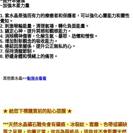
~提升幸運值
~加強木星力量
付款後門市自取
1. 紫水晶是強而有力的療癒者和保護者，可以強化心靈能力和靈性
免運費
覺知。
2. 刺激喉輪能量，清理氣場，轉化負面能量。
3. 鎮定心神，提升冥想和觀想能力。
4. 消除精神傷害，化解生氣、暴怒、恐懼和憎恨。
5. 增加對新觀念的吸收能力。
6. 連結因果關係，提升公正無私的心。
7. 保持清醒節制。
8. 舒緩身體和情緒上的痛苦。
其他紫水晶>>
點我去看看
★ 給您下標購買前的貼心提醒 ★
***天然水晶礦石難免會有礦痕、冰裂紋、雲霧、色帶或礦缺
等之呈現，均屬正常，並非為瑕疵品，這些並不會影響天然